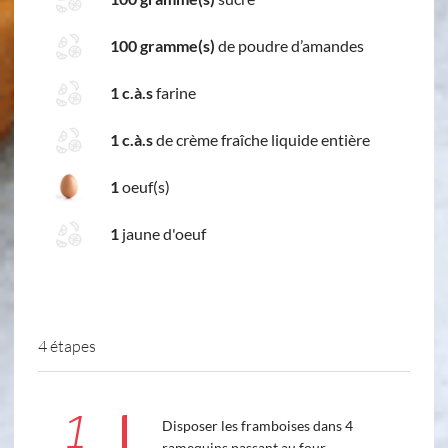
100 gramme(s)
de poudre d’amandes
1 c.à.s
farine
1 c.à.s
de crème fraîche liquide entière
1
oeuf(s)
1
jaune d'oeuf
4 étapes
1
Disposer les framboises dans 4
ramequins passant au four