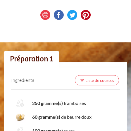
Préparation 1
Ingredients
Liste de courses
250 gramme(s)
framboises
60 gramme(s)
de beurre doux
100 gramme(s)
sucre