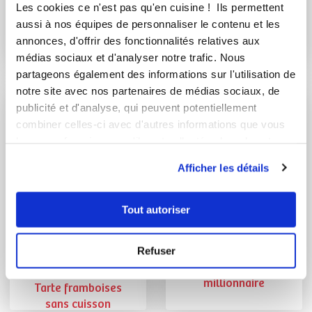
Chef Laurent Deregnaucourt
martine_mecoli
Les cookies ce n'est pas qu'en cuisine ! Ils permettent
Chef Guy Demarle
aussi à nos équipes de personnaliser le contenu et les
Soufflés froids aux
annonces, d'offrir des fonctionnalités relatives aux
framboises
Pavlova aux fruits
médias sociaux et d'analyser notre trafic. Nous
rouges
partageons également des informations sur l'utilisation de
notre site avec nos partenaires de médias sociaux, de
publicité et d'analyse, qui peuvent potentiellement
combiner celles-ci avec d'autres informations que vous
leur avez fournies ou qu'ils ont collectées lors de votre
utilisation de leurs services.
Afficher les détails
Tout autoriser
Chef Cyril Rouquet-Prévost .
martine_mecoli
Refuser
Chef
Shortbread
millionnaire
Tarte framboises
sans cuisson