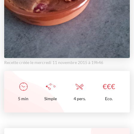
Recette créée le mercredi 11 novembre 2015 à 19h46
€
€
€
5
min
Simple
4 pers.
Eco.