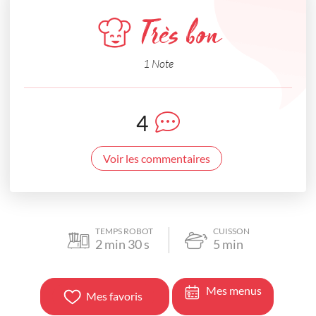
Très bon
1 Note
4
Voir les commentaires
TEMPS ROBOT
CUISSON
2
min
30
s
5
min
Mes menus
Mes favoris