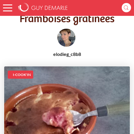
Accueil
Recettes
Framboises gratinées
Framboises gratinées
elodieg_c8b8
I-COOK'IN