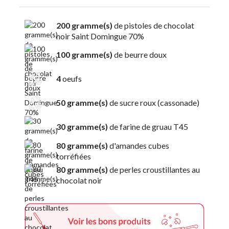
200 gramme(s)
de pistoles de chocolat
noir Saint Domingue 70%
100 gramme(s)
de beurre doux
4
oeufs
50 gramme(s)
de sucre roux (cassonade)
30 gramme(s)
de farine de gruau T45
80 gramme(s)
d'amandes cubes
torréfiées
80 gramme(s)
de perles croustillantes au
chocolat noir