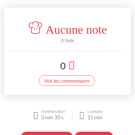
Aucune note
0 Note
0
Voir les commentaires
TEMPS ROBOT
CUISSON
3
min
30
s
15
min