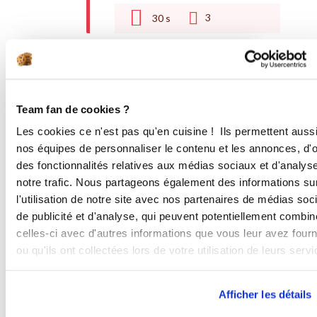
3
30
s
Pour le dressage et la cuisson
Team fan de cookies ?
Ingredients
Liste de courses
Les cookies ce n'est pas qu'en cuisine ! Ils permettent auss
nos équipes de personnaliser le contenu et les annonces, d'of
40 gramme(s)
d'amandes cubes
des fonctionnalités relatives aux médias sociaux et d'analys
torréfiées
notre trafic. Nous partageons également des informations su
l'utilisation de notre site avec nos partenaires de médias soc
du sucre glace
de publicité et d'analyse, qui peuvent potentiellement combin
celles-ci avec d'autres informations que vous leur avez four
ou qu'ils ont collectées lors de votre utilisation de leurs servi
Afficher les détails