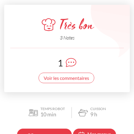
Très bon
3 Notes
1
Voir les commentaires
TEMPS ROBOT
CUISSON
10
min
9
h
Mes menus