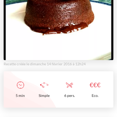
Recette créée le dimanche 14 février 2016 à 12h24
€
€
€
5
min
Simple
6 pers.
Eco.