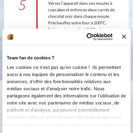
5
Versez l'appareil dans vos moules à
cupcakes et enfoncez deux carrés de
chocolat noir dans chaque moule.
Préchauffez votre four à 200°C.
Faites cuire pendant 9/10 min.
Dégustez bien coulant !!! Miam !
Bon appétit !
Team fan de cookies ?
Les cookies ce n'est pas qu'en cuisine ! Ils permettent
aussi à nos équipes de personnaliser le contenu et les
annonces, d'offrir des fonctionnalités relatives aux
Vous aimerez aussi ...
médias sociaux et d'analyser notre trafic. Nous
partageons également des informations sur l'utilisation de
notre site avec nos partenaires de médias sociaux, de
publicité et d'analyse, qui peuvent potentiellement
combiner celles-ci avec d'autres informations que vous
leur avez fournies ou qu'ils ont collectées lors de votre
utilisation de leurs services.