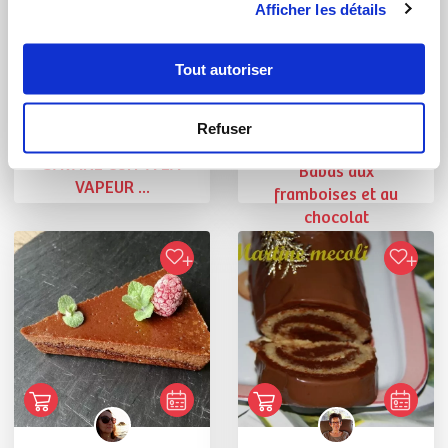
Afficher les détails
Tout autoriser
natachaker
Chef Maëlig Georgelin
Refuser
Chef
GATEAU FACON
SAVANE CUIT A LA
Babas aux
VAPEUR ...
framboises et au
chocolat