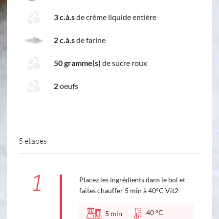
3 c.à.s
de crème liquide entière
2 c.à.s
de farine
50 gramme(s)
de sucre roux
2
oeufs
5 étapes
1
Placez les ingrédients dans le bol et
faites chauffer 5 min à 40°C Vit2
40 °C
5
min