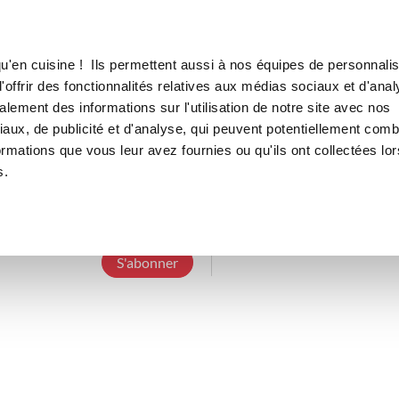
Canofea
Borealia
LE MAG
LA BOUTIQUE
RECETTES
u'en cuisine ! Ils permettent aussi à nos équipes de personnalis
offrir des fonctionnalités relatives aux médias sociaux et d'anal
lement des informations sur l'utilisation de notre site avec nos
aux, de publicité et d'analyse, qui peuvent potentiellement comb
ninice3589
ormations que vous leur avez fournies ou qu'ils ont collectées lor
s.
9 Abonnements
1 Abonné
0 Recette cré
S'abonner