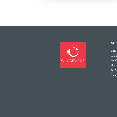
NOS
Guy
Club
Le M
Bou
Be S
i-Co