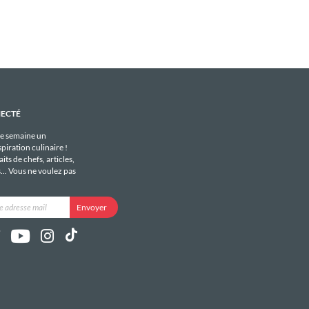
NECTÉ
e semaine un
piration culinaire !
its de chefs, articles,
s... Vous ne voulez pas