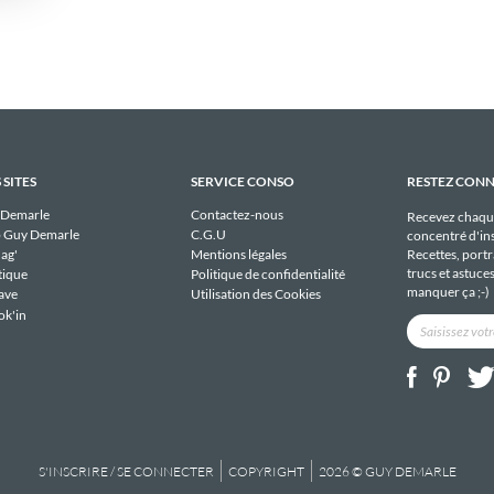
 SITES
SERVICE CONSO
RESTEZ CON
 Demarle
Contactez-nous
Recevez chaqu
 Guy Demarle
C.G.U
concentré d'ins
Recettes, portra
ag'
Mentions légales
trucs et astuce
tique
Politique de confidentialité
manquer ça ;-)
ave
Utilisation des Cookies
ok'in
S'INSCRIRE / SE CONNECTER
COPYRIGHT
2026 © GUY DEMARLE