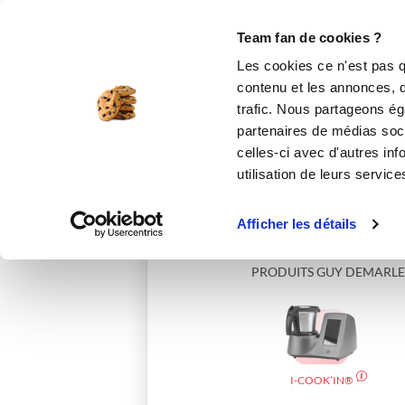
Le Club
i-Cook'in
Be Save
Boutique
Accueil
ninice3589
Team fan de cookies ?
Les cookies ce n'est pas q
contenu et les annonces, d'
trafic. Nous partageons éga
partenaires de médias soci
celles-ci avec d'autres inf
utilisation de leurs service
Afficher les détails
PRODUITS GUY DEMARLE
I-COOK’IN®