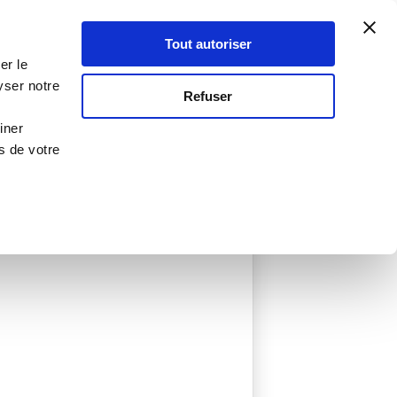
Atelier Culinaire
Le métier
Guy Demarle
Tout autoriser
Se connecter
S'inscrire
er le
yser notre
Refuser
iner
s de votre
ée
0 Menu créé