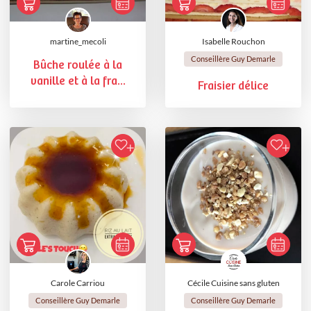
martine_mecoli
Isabelle Rouchon
Conseillère Guy Demarle
Bûche roulée à la
vanille et à la fra...
Fraisier délice
Carole Carriou
Cécile Cuisine sans gluten
Conseillère Guy Demarle
Conseillère Guy Demarle