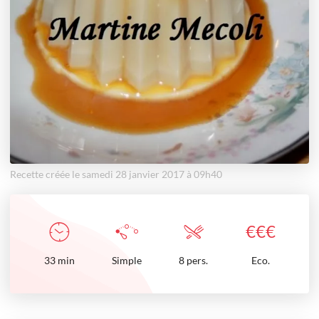
Recette créée le samedi 28 janvier 2017 à 09h40
€
€
€
33
min
Simple
8 pers.
Eco.