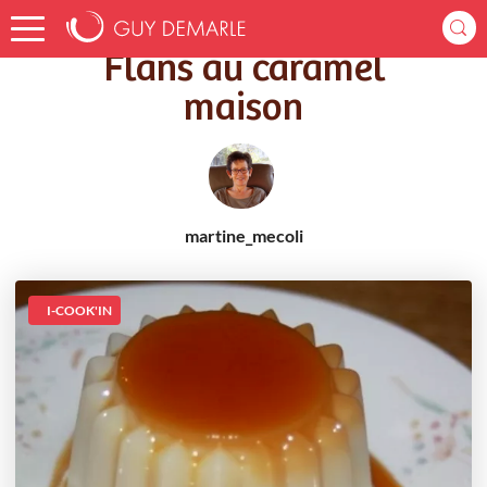
Accueil
Recettes
Flans au caramel maison
Flans au caramel
maison
martine_mecoli
I-COOK'IN