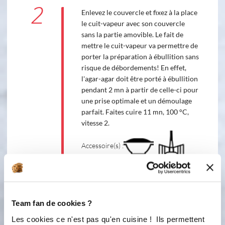
2
Enlevez le couvercle et fixez à la place
le cuit-vapeur avec son couvercle
sans la partie amovible. Le fait de
mettre le cuit-vapeur va permettre de
porter la préparation à ébullition sans
risque de débordements! En effet,
l'agar-agar doit être porté à ébullition
pendant 2 mn à partir de celle-ci pour
une prise optimale et un démoulage
parfait. Faites cuire 11 mn, 100 °C,
vitesse 2.
Accessoire(s) :
100 °C
11
min
2
Team fan de cookies ?
Les cookies ce n'est pas qu'en cuisine ! Ils permettent
Transvasez la préparation dans un