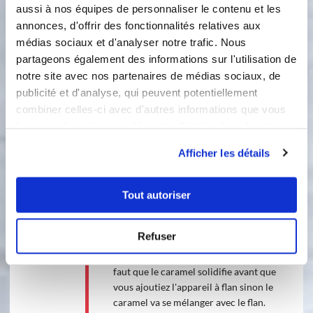
3
aussi à nos équipes de personnaliser le contenu et les
pichet, laissez-la refroidir 15 mn
annonces, d'offrir des fonctionnalités relatives aux
environ puis remplissez les pots
démoulables. Le mélange est clair en
médias sociaux et d'analyser notre trafic. Nous
fin de cuisson puis, quand vous le
partageons également des informations sur l'utilisation de
versez doucement dans les pots, il
notre site avec nos partenaires de médias sociaux, de
prend une légère coloration en se
publicité et d'analyse, qui peuvent potentiellement
mélangeant avec le caramel et vous
combiner celles-ci avec d'autres informations que vous
obtenez la couleur caractéristique
leur avez fournies ou qu'ils ont collectées lors de votre
des flans au caramel. Fermez les pots
utilisation de leurs services.
avec un couvercle, laissez refroidir
Afficher les détails
vos flans à température ambiante,
puis entreposez-les 3 heures au
réfrigérateur. Démoulez-les : pour
Tout autoriser
cela, enlevez le couvercle de votre
pot, retournez-les sur une assiette
Refuser
puis retirez le fond du pot : le caramel
s'écoule le long du flan. Dégustez. Il
faut que le caramel solidifie avant que
vous ajoutiez l'appareil à flan sinon le
caramel va se mélanger avec le flan.