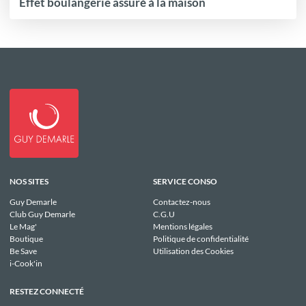
Effet boulangerie assuré à la maison
NOS SITES
SERVICE CONSO
Guy Demarle
Contactez-nous
Club Guy Demarle
C.G.U
Le Mag'
Mentions légales
Boutique
Politique de confidentialité
Be Save
Utilisation des Cookies
i-Cook'in
RESTEZ CONNECTÉ