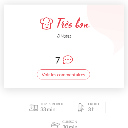
Très bon
8 Notes
7
Voir les commentaires
TEMPS ROBOT
FROID
33
min
3
h
CUISSON
30
min