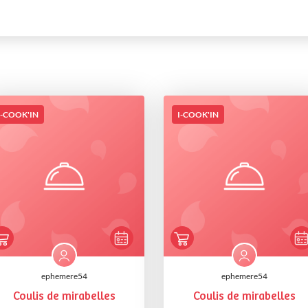
I-COOK'IN
I-COOK'IN
ephemere54
ephemere54
Coulis de mirabelles
Coulis de mirabelles