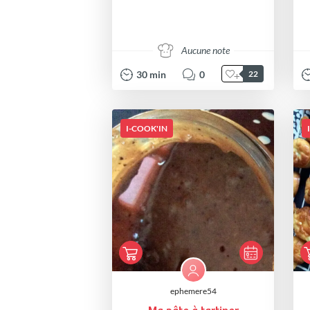
Aucune note
30
min
0
22
I-COOK'IN
ephemere54