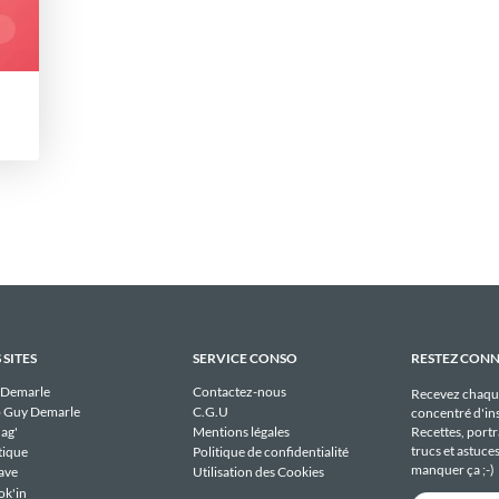
 SITES
SERVICE CONSO
RESTEZ CON
 Demarle
Contactez-nous
Recevez chaqu
 Guy Demarle
C.G.U
concentré d'ins
Recettes, portra
ag'
Mentions légales
trucs et astuce
tique
Politique de confidentialité
manquer ça ;-)
ave
Utilisation des Cookies
ok'in