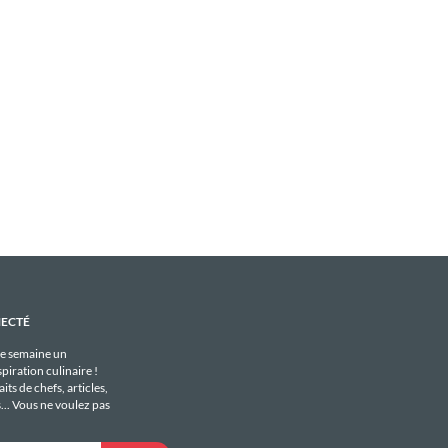
NECTÉ
e semaine un
piration culinaire !
its de chefs, articles,
s... Vous ne voulez pas