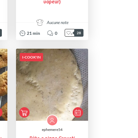
vapeur)
Aucune note
21
min
0
28
I-COOK'IN
ephemere54