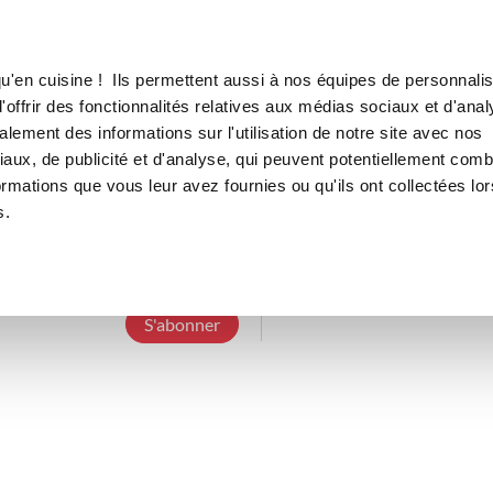
Canofea
Borealia
LE MAG
LA BOUTIQUE
RECETTES
u'en cuisine ! Ils permettent aussi à nos équipes de personnalis
offrir des fonctionnalités relatives aux médias sociaux et d'anal
lement des informations sur l'utilisation de notre site avec nos
aux, de publicité et d'analyse, qui peuvent potentiellement comb
ephemere54
ormations que vous leur avez fournies ou qu'ils ont collectées lor
s.
8 Abonnements
5 Abonnés
11 Recettes 
S'abonner