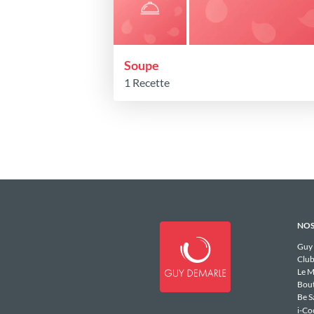
Soupe
1 Recette
NOS
Guy
Club
Le M
Bou
Be S
i-Co