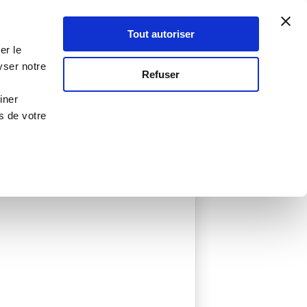
Atelier Culinaire
Le métier
Guy Demarle
Tout autoriser
Se connecter
S'inscrire
er le
yser notre
Refuser
iner
s de votre
créées
0 Menu créé