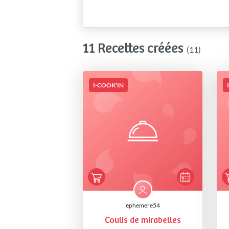
11 Recettes créées
(11)
I-COOK'IN
ephemere54
Coulis de mirabelles