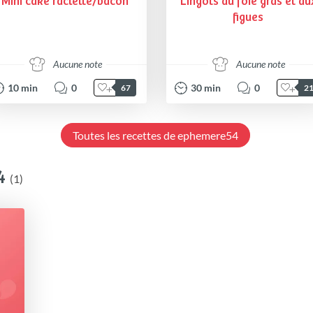
Mini cake raclette/bacon
Lingots au foie gras et au
figues
Aucune note
Aucune note
10
min
0
30
min
0
67
2
Toutes les recettes de ephemere54
4
(1)