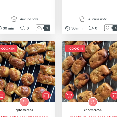
Aucune note
Aucune note
30
min
0
30
min
0
1
4
I-COOK'IN
I-COOK'IN
ephemere54
ephemere54