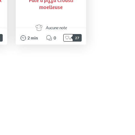
x
Pàte a pizza Crousti
moelleuse
Aucune note
2
min
0
1
27