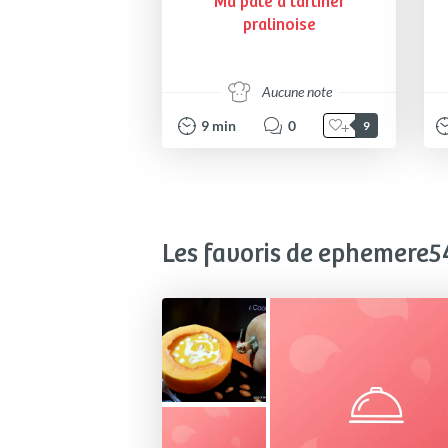
Ma pâte à tartiner
pralinoise
Aucune note
9
min
0
9
Les favoris de ephemere5