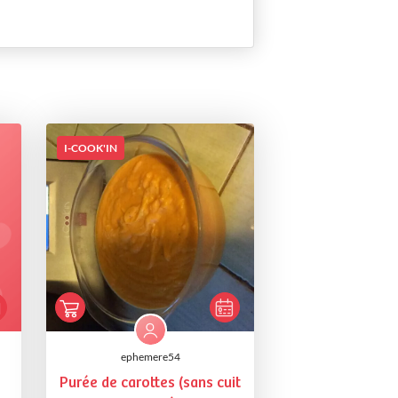
I-COOK'IN
ephemere54
Purée de carottes (sans cuit