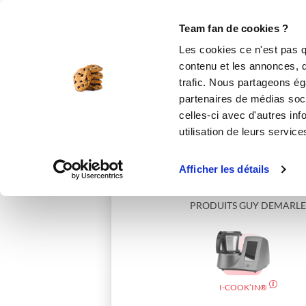
Le Club
i-Cook'in
Be Save
Boutique
Accueil
ephemere54
Team fan de cookies ?
Les cookies ce n'est pas q
contenu et les annonces, d'
trafic. Nous partageons éga
partenaires de médias soci
celles-ci avec d'autres inf
utilisation de leurs service
Afficher les détails
PRODUITS GUY DEMARLE
I-COOK’IN®