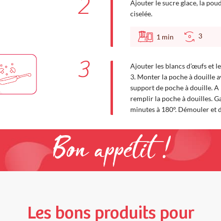
2
Ajouter le sucre glace, la pou
ciselée.
3
1
min
3
Ajouter les blancs d’œufs et 
3. Monter la poche à douille av
support de poche à douille. A 
remplir la poche à douilles. Ga
minutes à 180°. Démouler et dé
Bon appétit !
Les bons produits pour