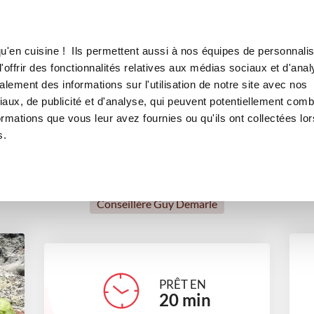
Canofea
Borealia
the dans le moule Mini-lingot FP 2317
LE MAG
LA BOUTIQUE
RECETTES
u'en cuisine ! Ils permettent aussi à nos équipes de personnalis
la menthe dans le moule Mini-
offrir des fonctionnalités relatives aux médias sociaux et d'anal
lement des informations sur l'utilisation de notre site avec nos
ts
Saint-Valentin
Tea time
Petits gourmands
Pour
aux, de publicité et d'analyse, qui peuvent potentiellement comb
ormations que vous leur avez fournies ou qu'ils ont collectées lor
s.
Emmanuelle Barrois
Conseillère Guy Demarle
PRÊT EN
20
min