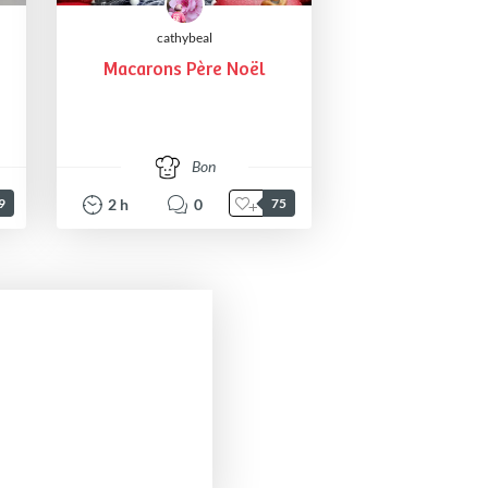
cathybeal
Macarons Père Noël
Bon
2
h
0
9
75