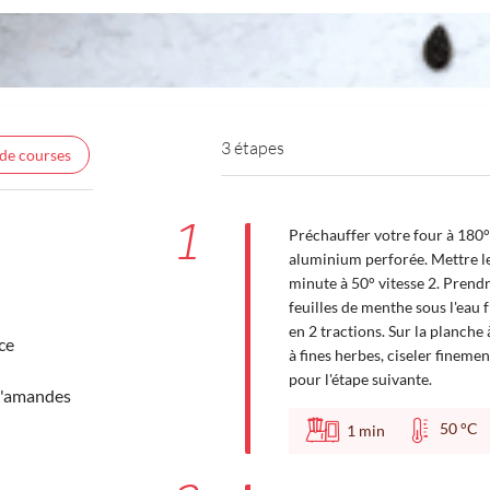
3 étapes
 de courses
1
Préchauffer votre four à 180° 
aluminium perforée. Mettre l
minute à 50° vitesse 2. Prendr
feuilles de menthe sous l'eau f
en 2 tractions. Sur la planche 
ce
à fines herbes, ciseler finemen
pour l'étape suivante.
d'amandes
50 °
1
min