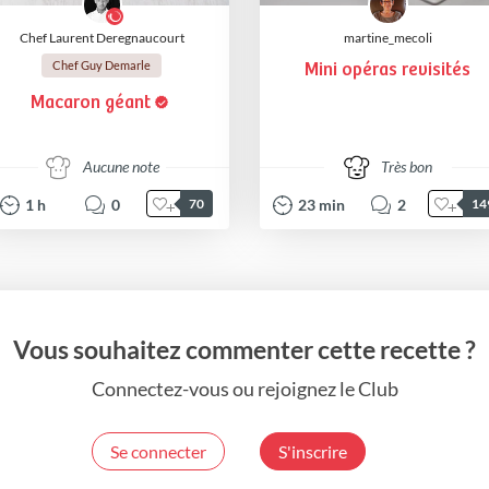
Chef Laurent Deregnaucourt
martine_mecoli
Chef Guy Demarle
Mini opéras revisités
Macaron géant
Aucune note
Très bon
1
h
0
23
min
2
70
14
Vous souhaitez commenter cette recette ?
Connectez-vous ou rejoignez le Club
Se connecter
S'inscrire