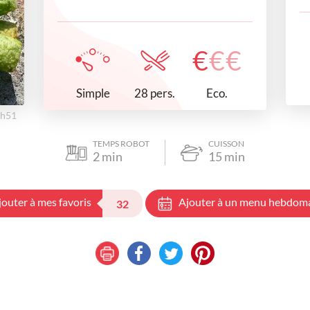
€
€
€
Simple
Eco.
28 pers.
9h51
TEMPS ROBOT
CUISSON
2
min
15
min
jouter à mes favoris
Ajouter à un menu hebdom
32