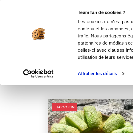
Le Club
i-Cook'in
Be Save
Boutique
Accueil
Recettes
Financiers à la men
Team fan de cookies ?
Les cookies ce n'est pas q
Financiers à 
contenu et les annonces, d'
trafic. Nous partageons éga
desser
partenaires de médias soci
celles-ci avec d'autres inf
utilisation de leurs service
Afficher les détails
I-COOK'IN