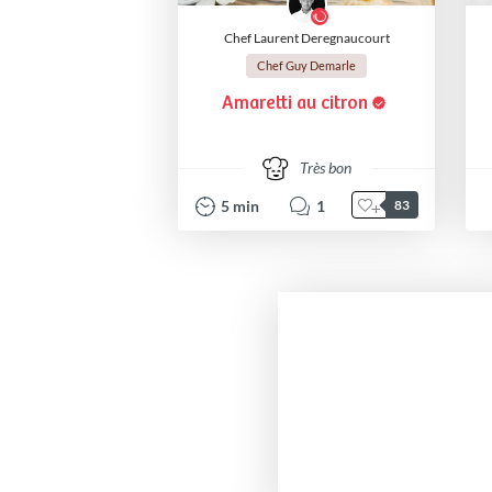
Chef Laurent Deregnaucourt
Chef Guy Demarle
Amaretti au citron
Très bon
5
min
1
83