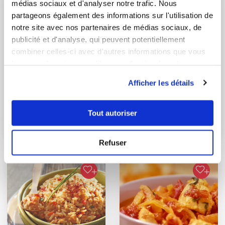
médias sociaux et d'analyser notre trafic. Nous
partageons également des informations sur l'utilisation de
notre site avec nos partenaires de médias sociaux, de
publicité et d'analyse, qui peuvent potentiellement
combiner celles-ci avec d'autres informations que vous
leur avez fournies ou qu'ils ont collectées lors de votre
utilisation de leurs services.
Afficher les détails
Chef Ulric Durnez
lydiedu86
Chef Guy Demarle
Sauté de Porc
Tout autoriser
Pizza Hawaïenne
Refuser