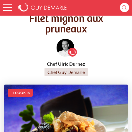
Accueil
Recettes
Filet mignon aux pruneaux
Filet mignon aux
pruneaux
Chef Ulric Durnez
Chef Guy Demarle
I-COOK'IN