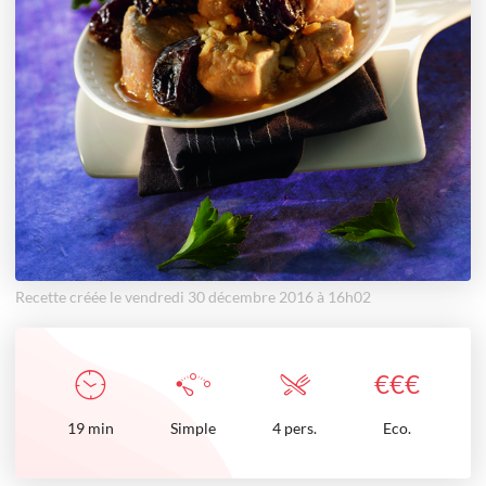
Recette créée le vendredi 30 décembre 2016 à 16h02
€
€
€
19
min
Simple
4 pers.
Eco.