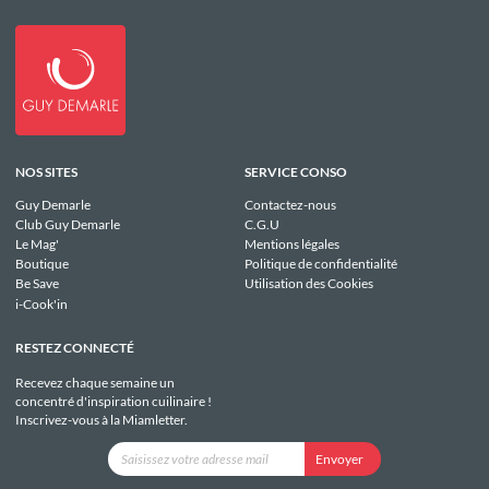
NOS SITES
SERVICE CONSO
Guy Demarle
Contactez-nous
Club Guy Demarle
C.G.U
Le Mag'
Mentions légales
Boutique
Politique de confidentialité
Be Save
Utilisation des Cookies
i-Cook'in
RESTEZ CONNECTÉ
Recevez chaque semaine un
concentré d'inspiration cuilinaire !
Inscrivez-vous à la Miamletter.