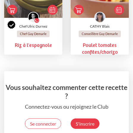
Chef Ulric Durnez
CATHY Blais
Chef Guy Demarle
Conseillère Guy Demarle
Riz à l'espagnole
Poulet tomates
confites/chorizo
Vous souhaitez commenter cette recette
?
Connectez-vous ou rejoignez le Club
Se connecter
S'inscrire