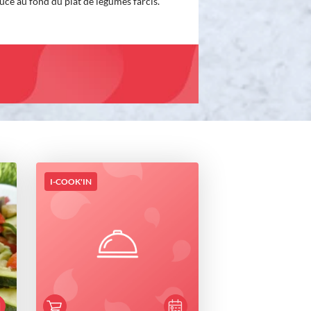
uce au fond du plat de légumes farcis.
I-COOK'IN