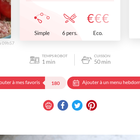
€
€
€
Simple
Eco.
6 pers.
 à 09h57
TEMPS ROBOT
CUISSON
1
min
50
min
outer à mes favoris
Ajouter à un menu hebdom
180