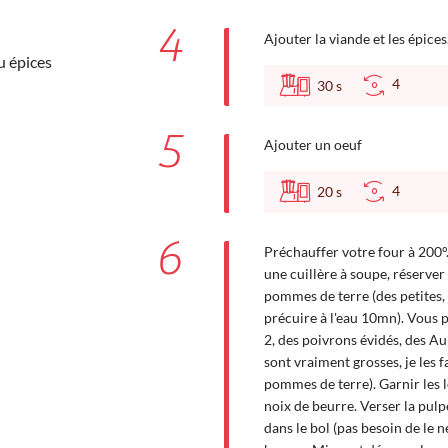
4
Ajouter la viande et les épices
u épices
4
30
s
5
Ajouter un oeuf
4
20
s
6
Préchauffer votre four à 200°.
une cuillère à soupe, réserver
pommes de terre (des petites, 
précuire à l'eau 10mn). Vous 
2, des poivrons évidés, des Au
sont vraiment grosses, je les
pommes de terre). Garnir les 
noix de beurre. Verser la pul
dans le bol (pas besoin de le ne