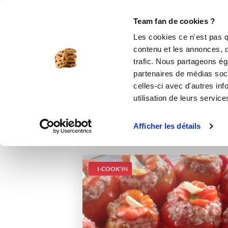
Le Club
i-Cook'in
Be Save
Boutique
Accueil
Recettes
Farce pour légumes
Team fan de cookies ?
Les cookies ce n'est pas q
contenu et les annonces, d'
trafic. Nous partageons éga
partenaires de médias soci
celles-ci avec d'autres inf
utilisation de leurs service
Afficher les détails
I-COOK'IN