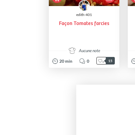
edith-401
Façon Tomates farcies
Aucune note
20
min
0
15