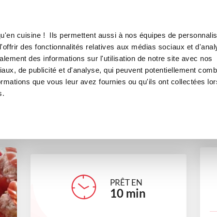
Canofea
Borealia
LE MAG
LA BOUTIQUE
RECETTES
u'en cuisine ! Ils permettent aussi à nos équipes de personnalis
Farce pour légumes
offrir des fonctionnalités relatives aux médias sociaux et d'anal
lement des informations sur l'utilisation de notre site avec nos
plats
aux, de publicité et d'analyse, qui peuvent potentiellement comb
ormations que vous leur avez fournies ou qu'ils ont collectées lor
s.
fannyleveille
PRÊT EN
10
min