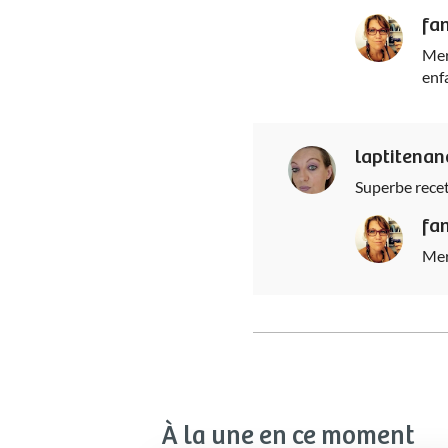
fa
Mer
enf
laptitena
Superbe recett
fa
Mer
À la une en ce moment