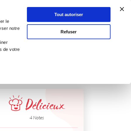
Atelier Culinaire
Le métier
Guy Demarle
Tout autoriser
Se connecter
S'inscrire
er le
yser notre
Refuser
iner
s de votre
Délicieux
4 Notes