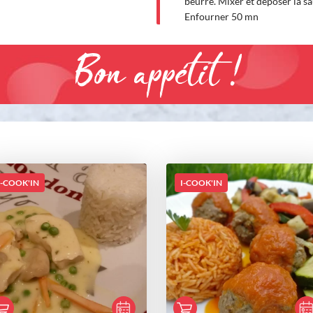
beurre. Mixer et déposer la sa
Enfourner 50 mn
Bon appétit !
I-COOK'IN
I-COOK'IN