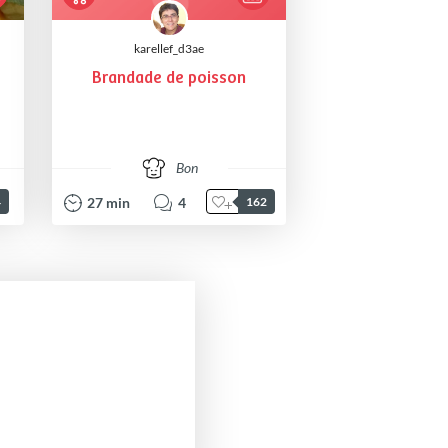
karellef_d3ae
Brandade de poisson
Bon
27
min
4
4
162