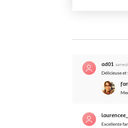
ad01
samedi
Délicieuse et 
fa
Mer
laurencee
Excellente far