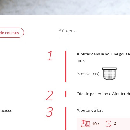
6 étapes
 de courses
1
Ajouter dans le bol une gousse 
inox.
Accessoire(s) :
2
Oter le panier inox. Ajouter 
3
aucisse
Ajouter du lait
2
10
s