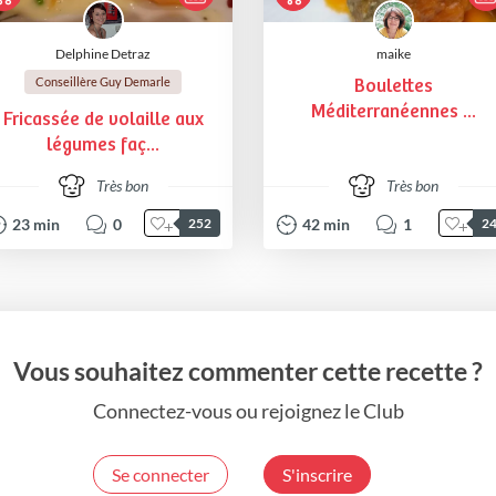
Delphine Detraz
maike
Conseillère Guy Demarle
Boulettes
Méditerranéennes ...
Fricassée de volaille aux
légumes faç...
Très bon
Très bon
23
min
0
42
min
1
252
2
Vous souhaitez commenter cette recette ?
Connectez-vous ou rejoignez le Club
Se connecter
S'inscrire