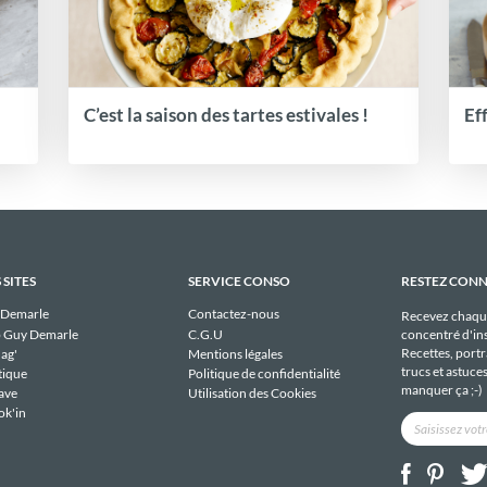
C’est la saison des tartes estivales !
Ef
 SITES
SERVICE CONSO
RESTEZ CON
 Demarle
Contactez-nous
Recevez chaqu
 Guy Demarle
C.G.U
concentré d'ins
Recettes, portra
ag'
Mentions légales
trucs et astuce
tique
Politique de confidentialité
manquer ça ;-)
ave
Utilisation des Cookies
ok'in