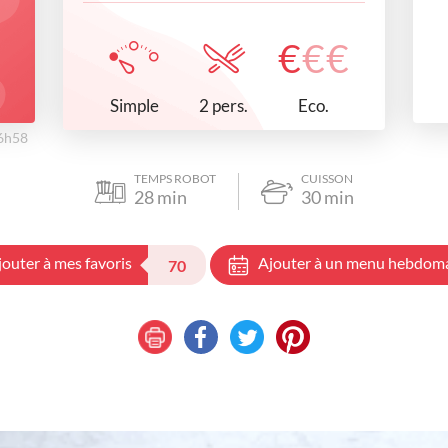
€
€
€
Simple
Eco.
2 pers.
16h58
TEMPS ROBOT
CUISSON
28
min
30
min
jouter à mes favoris
Ajouter à un menu hebdom
70