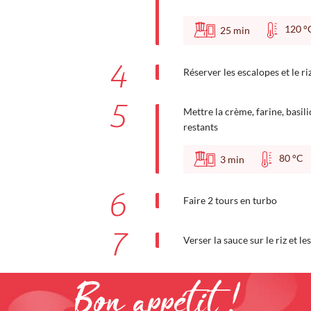
120
25
min
4
Réserver les escalopes et le r
5
Mettre la crème, farine, basil
restants
80 °
3
min
6
Faire 2 tours en turbo
7
Verser la sauce sur le riz et le
Bon appétit !