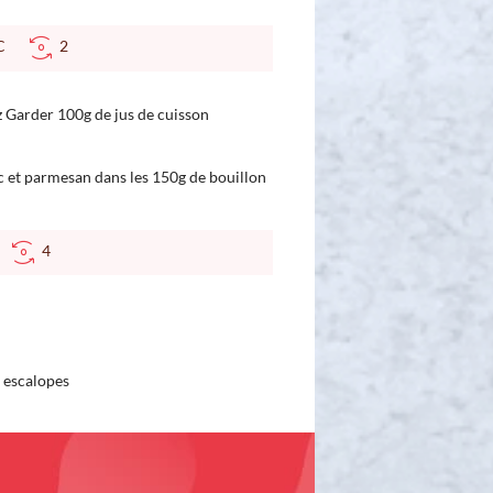
 °C
2
iz Garder 100g de jus de cuisson
ic et parmesan dans les 150g de bouillon
C
4
s escalopes