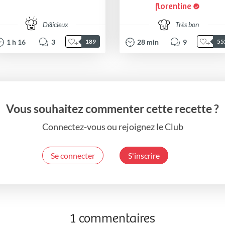
florentine
Délicieux
Très bon
1
h
16
3
28
min
9
189
55
Vous souhaitez commenter cette recette ?
Connectez-vous ou rejoignez le Club
Se connecter
S'inscrire
1 commentaires