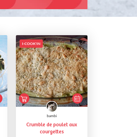
I-COOK'IN
bambi
Crumble de poulet aux
courgettes