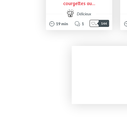
courgettes au...
Délicieux
19
min
1
144