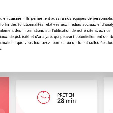
Canofea
Borealia
à la florentine
LE MAG
LA BOUTIQUE
RECETTES
u'en cuisine ! Ils permettent aussi à nos équipes de personnalis
calopes de poulet à la florent
offrir des fonctionnalités relatives aux médias sociaux et d'anal
lement des informations sur l'utilisation de notre site avec nos
plats
aux, de publicité et d'analyse, qui peuvent potentiellement comb
ormations que vous leur avez fournies ou qu'ils ont collectées lor
s.
evelynej_2b83
PRÊT EN
28
min