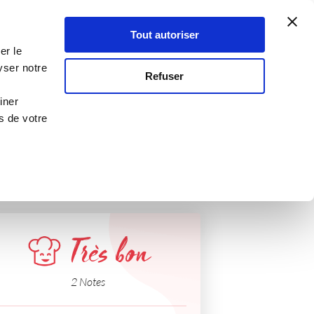
Atelier Culinaire
Le métier
Guy Demarle
Tout autoriser
Se connecter
S'inscrire
er le
ine
yser notre
Refuser
iner
s de votre
Très bon
2 Notes