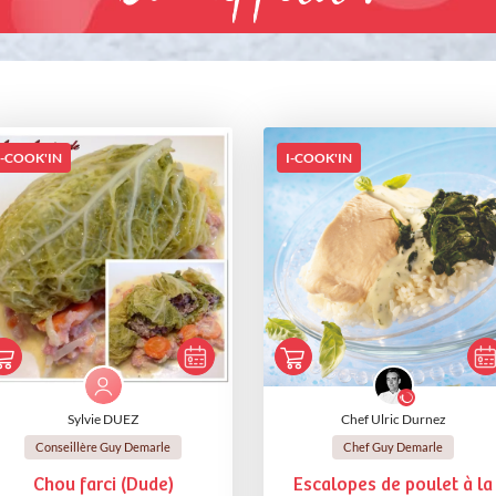
I-COOK'IN
I-COOK'IN
Sylvie DUEZ
Chef Ulric Durnez
Conseillère Guy Demarle
Chef Guy Demarle
Chou farci (Dude)
Escalopes de poulet à la