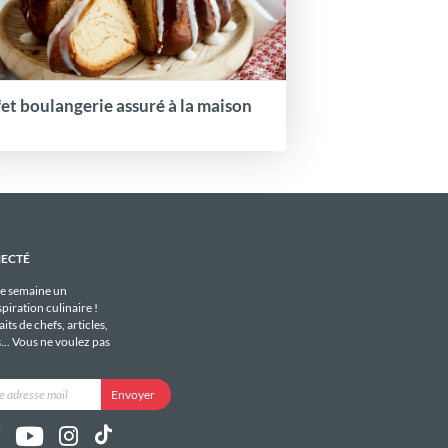
fet boulangerie assuré à la maison
NECTÉ
e semaine un
piration culinaire !
its de chefs, articles,
s... Vous ne voulez pas