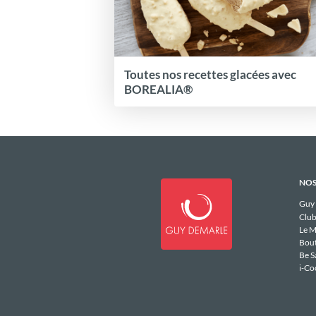
Toutes nos recettes glacées avec
BOREALIA®
NOS
Guy
Club
Le M
Bou
Be S
i-Co