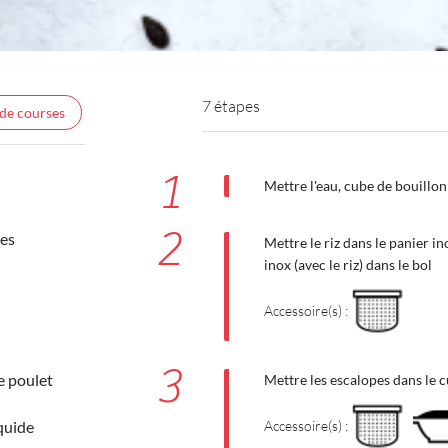
7 étapes
 de courses
1
Mettre l'eau, cube de bouillo
2
mes
Mettre le riz dans le panier in
inox (avec le riz) dans le bol
Accessoire(s) :
3
e poulet
Mettre les escalopes dans le cu
quide
Accessoire(s) :