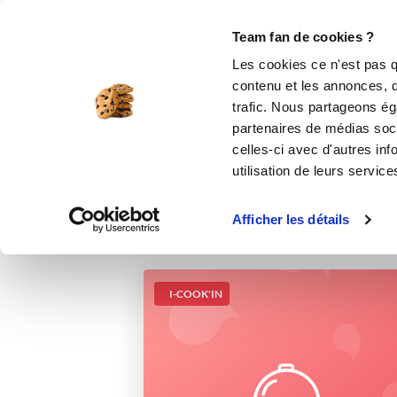
Le Club
i-Cook'in
Be Save
Boutique
Accueil
Recettes
Escalopes de poulet 
Team fan de cookies ?
Les cookies ce n'est pas q
Es
contenu et les annonces, d'
trafic. Nous partageons éga
partenaires de médias soci
celles-ci avec d'autres inf
utilisation de leurs service
Afficher les détails
I-COOK'IN