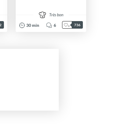
Très bon
30
min
6
2
736