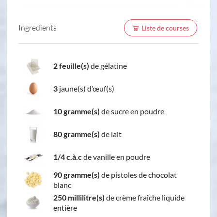
Ingredients
Liste de courses
2 feuille(s)
de gélatine
3
jaune(s) d’œuf(s)
10 gramme(s)
de sucre en poudre
80 gramme(s)
de lait
1/4 c.à.c
de vanille en poudre
90 gramme(s)
de pistoles de chocolat
blanc
250 millilitre(s)
de crème fraîche liquide
entière