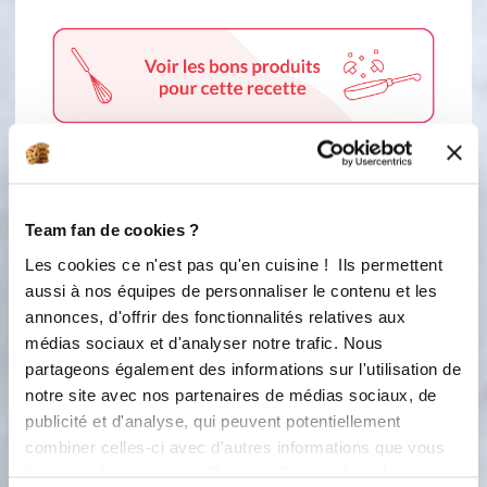
1 étape
Team fan de cookies ?
Les cookies ce n'est pas qu'en cuisine ! Ils permettent
1
aussi à nos équipes de personnaliser le contenu et les
Mettez la gélatine (4g) à réhydrater
annonces, d'offrir des fonctionnalités relatives aux
dans de l'eau froide. Fouettez les
médias sociaux et d'analyser notre trafic. Nous
jaunes d'œufs avec le sucre. Dans une
partageons également des informations sur l'utilisation de
casserole, portez le lait à ébullition
notre site avec nos partenaires de médias sociaux, de
avec la vanille en poudre. Versez sur
le mélange œufs-sucre en fouettant
publicité et d'analyse, qui peuvent potentiellement
bien. Remettez sur feu très doux 1
combiner celles-ci avec d'autres informations que vous
min maximum, tout en fouettant.
leur avez fournies ou qu'ils ont collectées lors de votre