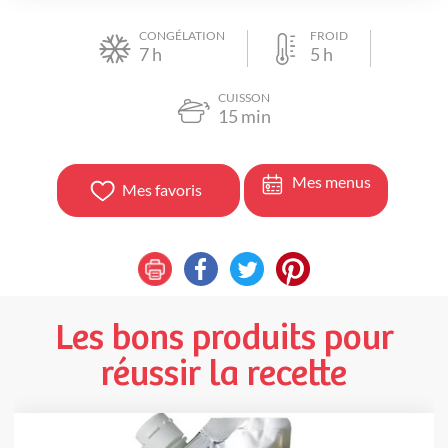
CONGÉLATION
FROID
7
h
5
h
CUISSON
15
min
Mes menus
Mes favoris
Les bons produits pour
réussir la recette