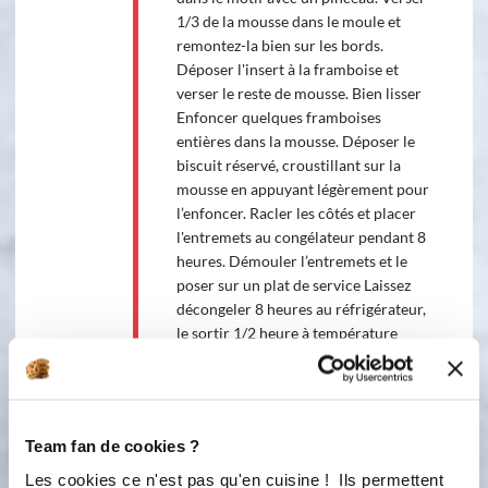
1/3 de la mousse dans le moule et
remontez-la bien sur les bords.
Déposer l'insert à la framboise et
verser le reste de mousse. Bien lisser
Enfoncer quelques framboises
entières dans la mousse. Déposer le
biscuit réservé, croustillant sur la
mousse en appuyant légèrement pour
l’enfoncer. Racler les côtés et placer
l'entremets au congélateur pendant 8
heures. Démouler l’entremets et le
poser sur un plat de service Laissez
décongeler 8 heures au réfrigérateur,
le sortir 1/2 heure à température
ambiante avant de servir. Vous avez
aimé cette recette, vous l'avez
testées? Laissez moi un commentaire
et une petite note😉 Envie d'acquérir
Team fan de cookies ?
le moule œuf, je suis à votre
disposition pour vous conseiller. 5 €
Les cookies ce n'est pas qu'en cuisine ! Ils permettent