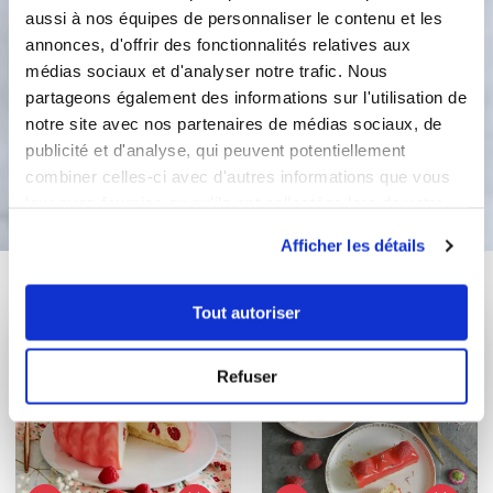
de bienvenue pour toute première
aussi à nos équipes de personnaliser le contenu et les
commande sur la boutique, pour en
annonces, d'offrir des fonctionnalités relatives aux
bénéficier envoyez moi un message
médias sociaux et d'analyser notre trafic. Nous
avec votre adresse mail.
partageons également des informations sur l'utilisation de
notre site avec nos partenaires de médias sociaux, de
publicité et d'analyse, qui peuvent potentiellement
Bon appétit !
combiner celles-ci avec d'autres informations que vous
leur avez fournies ou qu'ils ont collectées lors de votre
utilisation de leurs services.
Afficher les détails
Vous aimerez aussi ...
Tout autoriser
Refuser