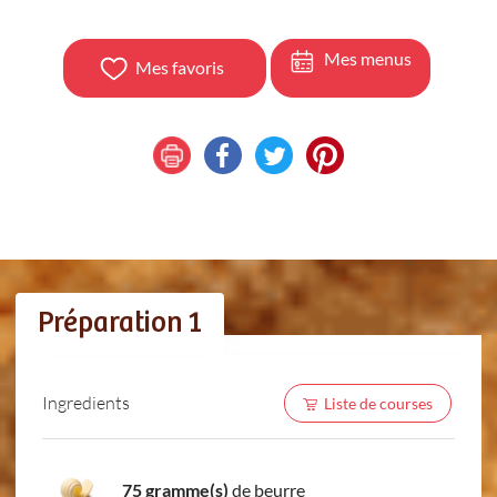
Mes menus
Mes favoris
Préparation 1
Ingredients
Liste de courses
75 gramme(s)
de beurre