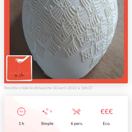
Recette créée le dimanche 10 avril 2022 à 16h37
€
€
€
1
h
Simple
6 pers.
Eco.