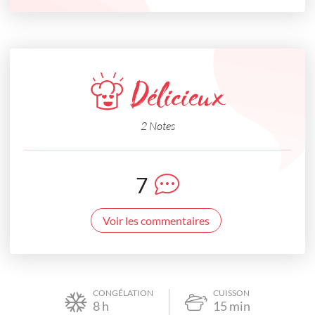
Délicieux
2 Notes
7
Voir les commentaires
CONGÉLATION
CUISSON
8
h
15
min