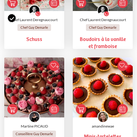
Chef Laurent Deregnaucourt
Chef Laurent Deregnaucourt
Chef Guy Demarle
Chef Guy Demarle
Schuss
Boudoirs à la vanille
et framboise
Martine PICAUD
amandinewae
Conseillère Guy Demarle
Minis-tartelettes