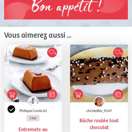
Bon appétit !
Vous aimerez aussi ...
Philippe Conticini
christellev_9147
Chef
Bûche roulée tout
chocolat
Entremets au