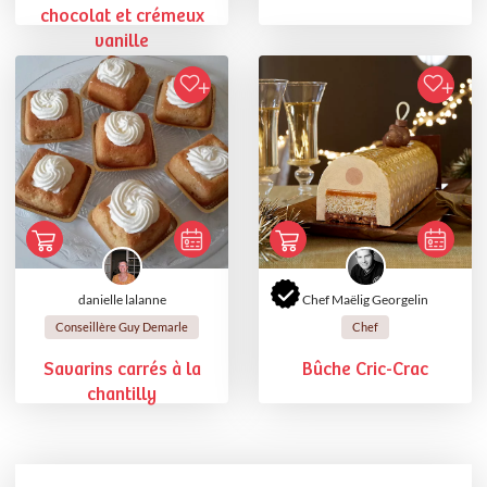
chocolat et crémeux
vanille
danielle lalanne
Chef Maëlig Georgelin
Conseillère Guy Demarle
Chef
Savarins carrés à la
Bûche Cric-Crac
chantilly