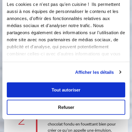
Les cookies ce n'est pas qu'en cuisine ! Ils permettent
320 gramme(s)
de crème fraîche liquide
entière
aussi à nos équipes de personnaliser le contenu et les
annonces, d'offrir des fonctionnalités relatives aux
médias sociaux et d'analyser notre trafic. Nous
partageons également des informations sur l'utilisation de
notre site avec nos partenaires de médias sociaux, de
publicité et d'analyse, qui peuvent potentiellement
combiner celles-ci avec d'autres informations que vous
leur avez fournies ou qu'ils ont collectées lors de votre
utilisation de leurs services.
Afficher les détails
3 étapes
Tout autoriser
1
Faites fondre le
chocolat
au bain-
marie.
Refuser
2
Faites tiédir le lait et versez-le sur le
chocolat fondu en fouettant bien pour
créer ce qu’on appelle une émulsion.