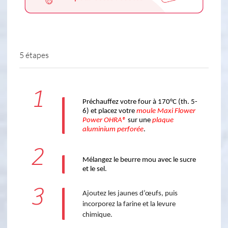
5 étapes
1
Préchauffez votre four à 170°C (th. 5-
6) et placez votre 
moule Maxi Flower 
Power OHRA®
 sur une 
plaque 
aluminium perforée
.
2
Mélangez le beurre mou avec le sucre 
et le sel. 
3
Ajoutez les jaunes d’œufs, puis
incorporez la farine et la levure
chimique.