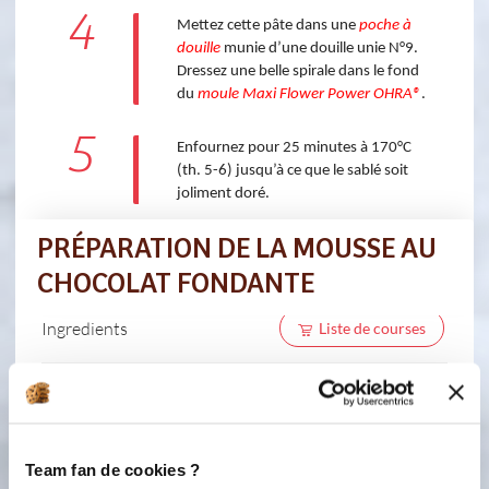
4
Mettez cette pâte dans une
poche à
douille
munie d’une douille unie N°9.
Dressez une belle spirale dans le fond
du
moule Maxi Flower Power OHRA®
.
5
Enfournez pour 25 minutes à 170°C
(th. 5-6) jusqu’à ce que le sablé soit
joliment doré.
PRÉPARATION DE LA MOUSSE AU
CHOCOLAT FONDANTE
Ingredients
Liste de courses
150 gramme(s)
de pistoles de chocolat
noir 66%
80 gramme(s)
de lait
Team fan de cookies ?