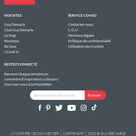
NOS SITES
SERVICE CONSO
Guy Demarle
Contactez-nous
Club Guy Demarle
C.G.U
Le Mag'
Mentions légales
Boutique
Politique de confidentialité
Be Save
Utilisation des Cookies
i-Cook'in
RESTEZ CONNECTÉ
Recevez chaque semaine un
concentré d'inspiration cuilinaire !
Inscrivez-vous à la Miamletter.
S'INSCRIRE / SE CONNECTER
COPYRIGHT
2026 © GUY DEMARLE