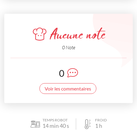
Aucune note
0 Note
0
Voir les commentaires
TEMPS ROBOT
FROID
14
min
40
s
1
h