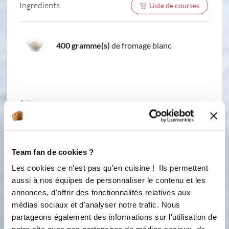
Ingredients
Liste de courses
400 gramme(s)
de fromage blanc
1 étape
1
Reversez le jus chocolaté dans le bol ,
Team fan de cookies ?
versez le fromage blanc dans la
préparation, et lancez le mélange .
Les cookies ce n'est pas qu'en cuisine ! Ils permettent
Posez vos empreintes savarins sur
aussi à nos équipes de personnaliser le contenu et les
une grille perforée . En fin de cycle ,
annonces, d'offrir des fonctionnalités relatives aux
versez la préparation dans les
médias sociaux et d'analyser notre trafic. Nous
empreintes et réservez au
partageons également des informations sur l'utilisation de
réfrigérateur minimum 1 heure .