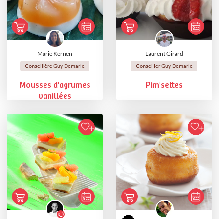
Marie Kernen
Laurent Girard
Conseillère Guy Demarle
Conseiller Guy Demarle
Mousses d'agrumes
Pim'settes
vanillées