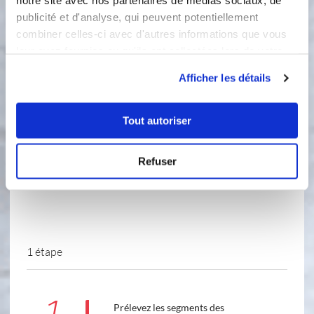
notre site avec nos partenaires de médias sociaux, de
publicité et d'analyse, qui peuvent potentiellement
4
20
s
combiner celles-ci avec d'autres informations que vous
leur avez fournies ou qu'ils ont collectées lors de votre
Montage
utilisation de leurs services.
Afficher les détails
Ingredients
Liste de courses
Tout autoriser
Refuser
2
pamplemousse(s)
1 étape
1
Prélevez les segments des