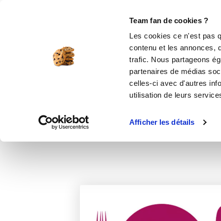
Le Club
i-Cook'in
Be Save
Boutique
Accueil
Recettes
Dômes meringués à l
Team fan de cookies ?
Les cookies ce n'est pas q
contenu et les annonces, d'
trafic. Nous partageons éga
partenaires de médias soci
celles-ci avec d'autres inf
utilisation de leurs service
Afficher les détails