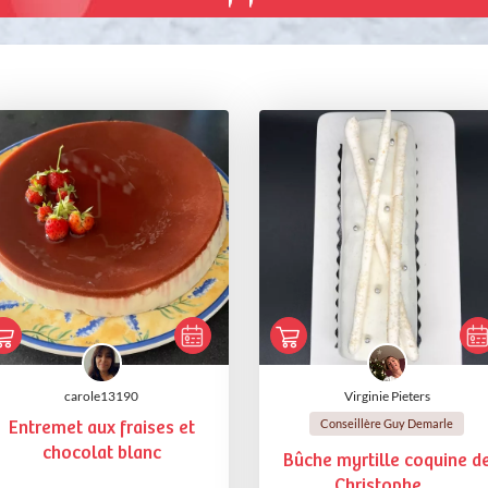
carole13190
Virginie Pieters
Conseillère Guy Demarle
Entremet aux fraises et
chocolat blanc
Bûche myrtille coquine d
Christophe ...