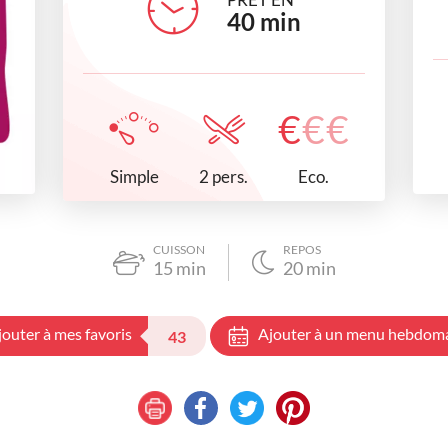
40
min
€
€
€
Simple
Eco.
2 pers.
CUISSON
REPOS
15
min
20
min
jouter à mes favoris
Ajouter à un menu hebdom
43