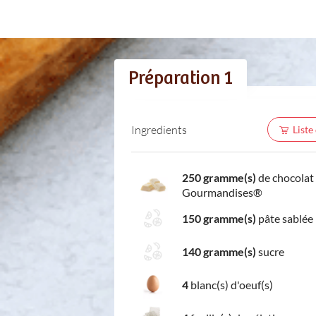
Préparation 1
Ingredients
Liste
250 gramme(s)
de chocolat
Gourmandises®
150 gramme(s)
pâte sablée
140 gramme(s)
sucre
4
blanc(s) d'oeuf(s)