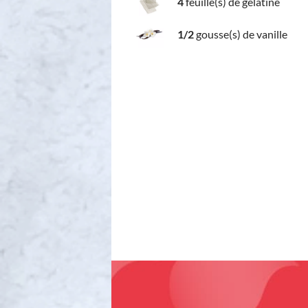
4
feuille(s) de gélatine
1/2
gousse(s) de vanille