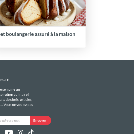
fet boulangerie assuré à la maison
NECTÉ
e semaine un
piration culinaire !
its de chefs, articles,
s... Vous ne voulez pas