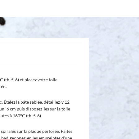
 (th. 5-6) et placez votre toile
ée..
. Étalez la pâte sablée, détaillez-y 12
uni 6 cm puis disposez-les sur la toile
tes à 160°C (th. 5-6).
pirales sur la plaque perforée. Faites
et badigeonnez-en les empreintes d'une