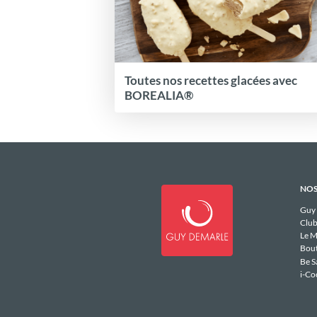
Toutes nos recettes glacées avec
BOREALIA®
NOS
Guy
Club
Le M
Bou
Be S
i-Co