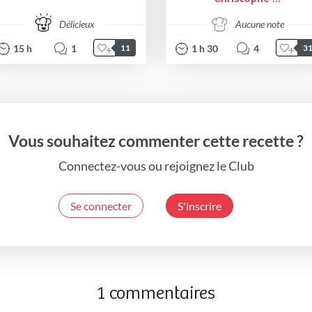
Délicieux
Aucune note
15
h
1
1
h
30
4
11
3
Vous souhaitez commenter cette recette ?
Connectez-vous ou rejoignez le Club
Se connecter
S'inscrire
1 commentaires