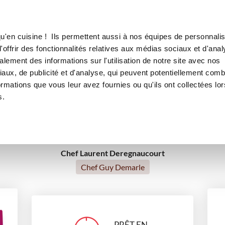
Canofea
Borealia
a vanille
LE MAG
LA BOUTIQUE
RECETTES
u'en cuisine ! Ils permettent aussi à nos équipes de personnalis
Dômes meringués à la vanille
offrir des fonctionnalités relatives aux médias sociaux et d'anal
lement des informations sur l'utilisation de notre site avec nos
aux, de publicité et d'analyse, qui peuvent potentiellement comb
ormations que vous leur avez fournies ou qu'ils ont collectées lor
desserts
s.
Chef Laurent Deregnaucourt
Chef Guy Demarle
PRÊT EN