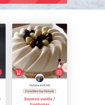
Violaine KUENZI
Conseillère Guy Demarle
e
Bavarois vanille /
framboises