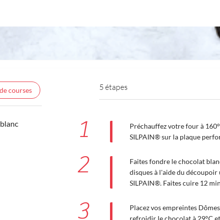
5 étapes
 de courses
1
 blanc
Préchauffez votre four à 160°C
SILPAIN® sur la plaque perfor
2
Faites fondre le chocolat blanc
disques à l'aide du découpoir 
SILPAIN®. Faites cuire 12 minu
3
Placez vos empreintes Dômes s
refroidir le chocolat à 29°C 