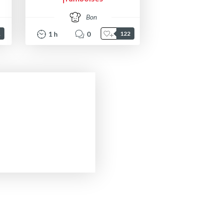
Bon
1
h
0
1
122