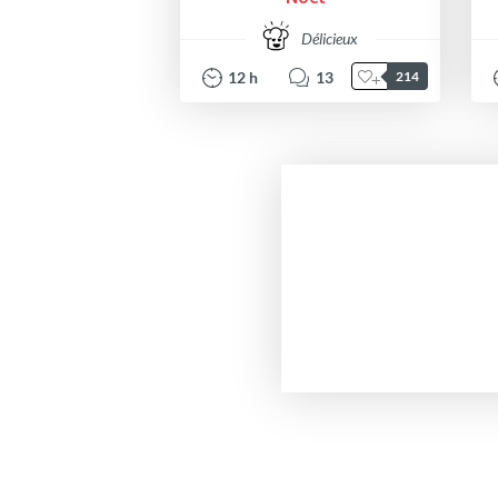
Délicieux
12
h
13
214