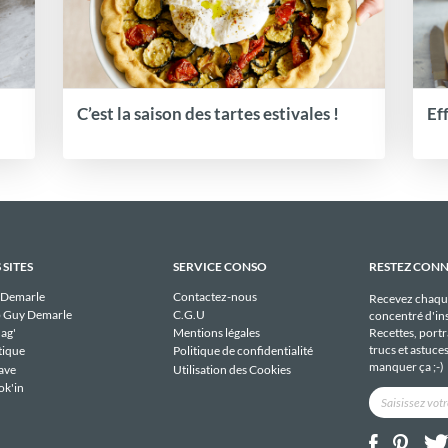
C’est la saison des tartes estivales !
Ef
 SITES
SERVICE CONSO
RESTEZ CON
 Demarle
Contactez-nous
Recevez chaqu
 Guy Demarle
C.G.U
concentré d'ins
Recettes, portra
ag'
Mentions légales
trucs et astuce
tique
Politique de confidentialité
manquer ça ;-)
ave
Utilisation des Cookies
ok'in