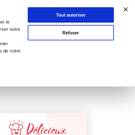
Atelier Culinaire
Le métier
Guy Demarle
Tout autoriser
Se connecter
S'inscrire
er le
yser notre
RECETTE VALIDÉE
Refuser
PAR GUY DEMARLE !
iner
s de votre
Délicieux