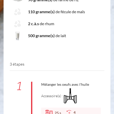
110 gramme(s)
de fécule de maïs
2 c.à.s
de rhum
500 gramme(s)
de lait
3 étapes
1
Mélanger les oeufs avec l'huile
Accessoire(s) :
4
25
s