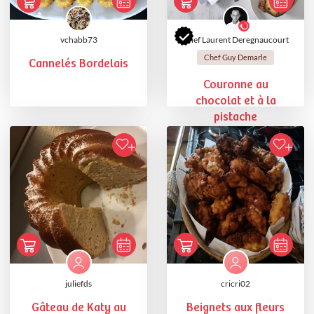
vchabb73
Chef Laurent Deregnaucourt
Chef Guy Demarle
Cannelés Bordelais
Couronne au
chocolat et à la
pistache
juliefds
cricri02
Gâteau de Katy au
Beignets aux fleurs