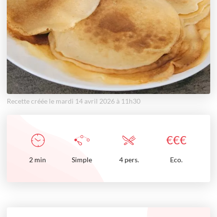
Recette créée le mardi 14 avril 2026 à 11h30
€
€
€
2
min
Simple
4 pers.
Eco.