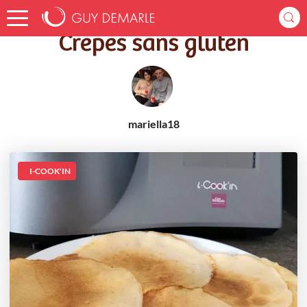
Accueil
Recettes
Crêpes sans gluten
Crêpes sans gluten
mariella18
I-COOK'IN