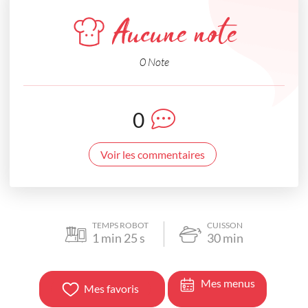
Aucune note
0 Note
0
Voir les commentaires
TEMPS ROBOT
CUISSON
1
min
25
s
30
min
Mes menus
Mes favoris