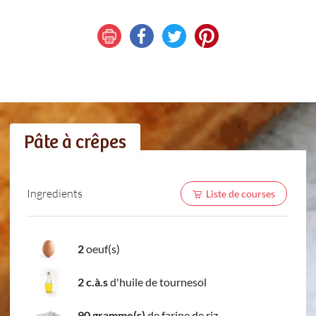
Pâte à crêpes
Ingredients
Liste de courses
2
oeuf(s)
2 c.à.s
d'huile de tournesol
90 gramme(s)
de farine de riz