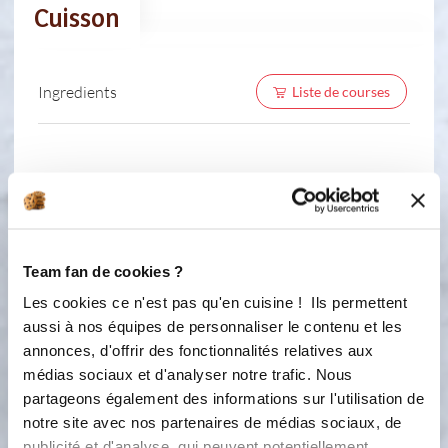
Cuisson
Ingredients
Liste de courses
1 étape
Team fan de cookies ?
Les cookies ce n'est pas qu'en cuisine ! Ils permettent
1
La pâte à crêpes est prête, elle parait
aussi à nos équipes de personnaliser le contenu et les
plus liquide qu'une pâte à crêpes
annonces, d'offrir des fonctionnalités relatives aux
ordinaire mais pas d'inquiétude.
médias sociaux et d'analyser notre trafic. Nous
Versez-la dans un récipient. Vous
partageons également des informations sur l'utilisation de
pouvez la laisser reposer 1 h. Veillez à
notre site avec nos partenaires de médias sociaux, de
bien la remuer après le repos, la
publicité et d'analyse, qui peuvent potentiellement