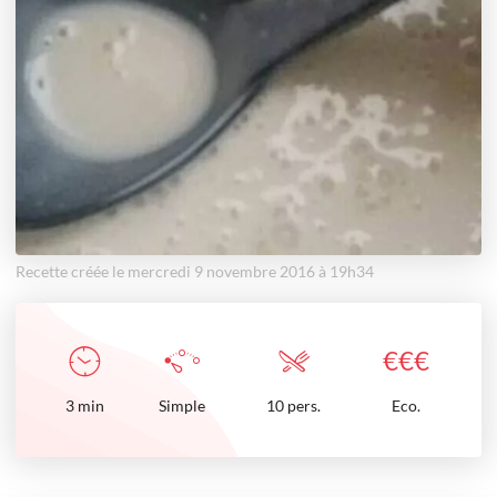
Recette créée le mercredi 9 novembre 2016 à 19h34
€
€
€
3
min
Simple
10 pers.
Eco.