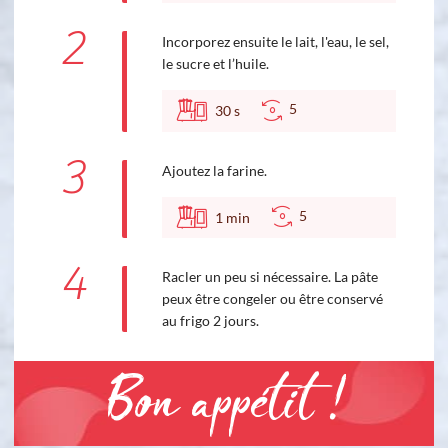
2
Incorporez ensuite le lait, l'eau, le sel,
le sucre et l’huile.
5
30
s
3
Ajoutez la farine.
5
1
min
4
Racler un peu si nécessaire. La pâte
peux être congeler ou être conservé
au frigo 2 jours.
Bon appétit !