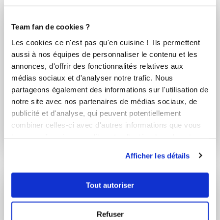
Team fan de cookies ?
Les cookies ce n'est pas qu'en cuisine ! Ils permettent
aussi à nos équipes de personnaliser le contenu et les
annonces, d'offrir des fonctionnalités relatives aux
médias sociaux et d'analyser notre trafic. Nous
partageons également des informations sur l'utilisation de
notre site avec nos partenaires de médias sociaux, de
Chef Laurent Deregnaucourt
Christiane Thevenon
publicité et d'analyse, qui peuvent potentiellement
Chef Guy Demarle
Conseillère Guy Demarle
combiner celles-ci avec d'autres informations que vous
Crêpes au citron et
invisible crousit
leur avez fournies ou qu'ils ont collectées lors de votre
chocolat blanc
fondant aux pommes
utilisation de leurs services.
Afficher les détails
Tout autoriser
Vous souhaitez commenter cette recette
Refuser
?