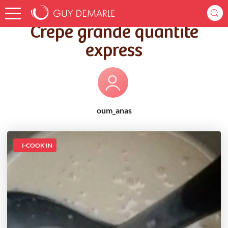
Accueil
Recettes
Crêpe grande quantité express
Crêpe grande quantité
express
oum_anas
I-COOK'IN