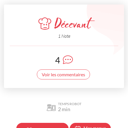
Décevant
1 Note
4
Voir les commentaires
TEMPS ROBOT
2
min
Mes menus