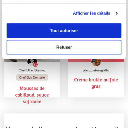
leur avez fournies ou qu'ils ont collectées lors de votre
asperg...
utilisation de leurs services.
Afficher les détails
Tout autoriser
Refuser
Chef Ulric Durnez
philippeferegotto
Chef Guy Demarle
Crème brulée au foie
gras
Mousses de
cabillaud, sauce
safranée