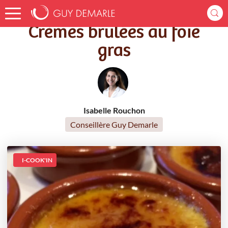
Accueil
Recettes
Crèmes brûlées au foie gras
Crèmes brûlées au foie
gras
Isabelle Rouchon
Conseillère Guy Demarle
I-COOK'IN