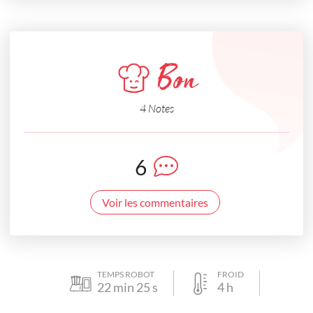
Bon
4 Notes
6
Voir les commentaires
TEMPS ROBOT
FROID
22
min
25
s
4
h