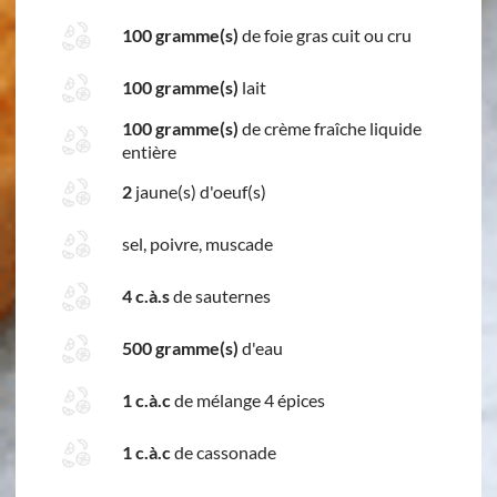
100 gramme(s)
de foie gras cuit ou cru
100 gramme(s)
lait
100 gramme(s)
de crème fraîche liquide
entière
2
jaune(s) d'oeuf(s)
sel, poivre, muscade
4 c.à.s
de sauternes
500 gramme(s)
d'eau
1 c.à.c
de mélange 4 épices
1 c.à.c
de cassonade