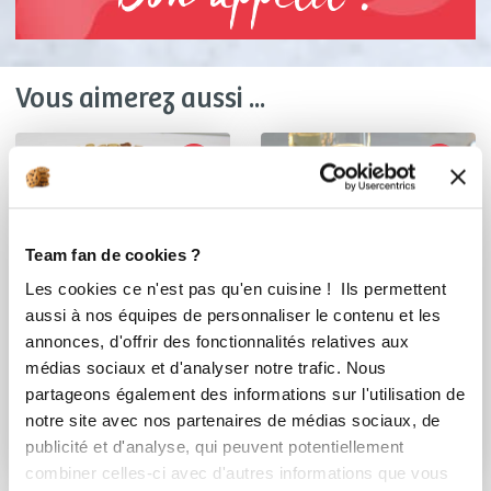
Vous aimerez aussi ...
Team fan de cookies ?
Les cookies ce n'est pas qu'en cuisine ! Ils permettent
aussi à nos équipes de personnaliser le contenu et les
annonces, d'offrir des fonctionnalités relatives aux
médias sociaux et d'analyser notre trafic. Nous
martine_mecoli
Chef Ulric Durnez
partageons également des informations sur l'utilisation de
Chef Guy Demarle
Tarte coeurs
notre site avec nos partenaires de médias sociaux, de
feuilletée aux
publicité et d'analyse, qui peuvent potentiellement
Terrine de dorade
haricots ...
combiner celles-ci avec d'autres informations que vous
safranée aux