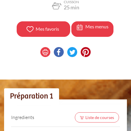
CUISSON
25
min
Mes menus
Mes favoris
Préparation 1
Ingredients
Liste de courses