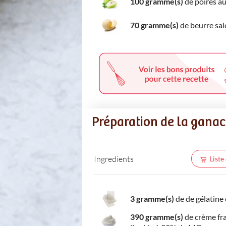
100 gramme(s)
de poires au
70 gramme(s)
de beurre sal
Préparation de la gana
Ingredients
Liste
3 gramme(s)
de de gélatine 
390 gramme(s)
de crème fr