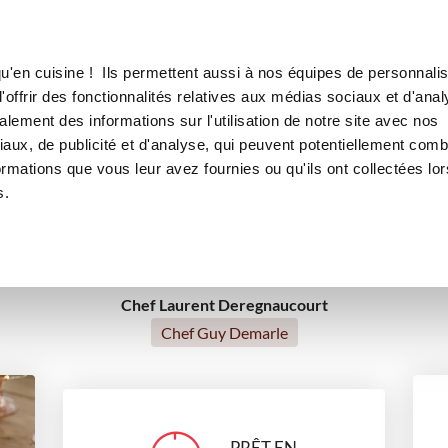
Canofea
Borealia
l et spéculoos
LE MAG
LA BOUTIQUE
RECETTES
u'en cuisine ! Ils permettent aussi à nos équipes de personnalis
uronne au caramel et spécul
offrir des fonctionnalités relatives aux médias sociaux et d'anal
lement des informations sur l'utilisation de notre site avec nos
aux, de publicité et d'analyse, qui peuvent potentiellement comb
ormations que vous leur avez fournies ou qu'ils ont collectées lor
desserts
Repas de fête
Pour recevoir
Noël
s.
Chef Laurent Deregnaucourt
Chef Guy Demarle
PRÊT EN