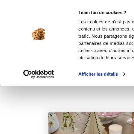
Le Club
i-Cook'in
Be Save
Boutique
Accueil
Recettes
Couronne au carame
Team fan de cookies ?
Les cookies ce n'est pas q
Co
contenu et les annonces, d'
trafic. Nous partageons éga
partenaires de médias soci
celles-ci avec d'autres inf
utilisation de leurs service
Afficher les détails