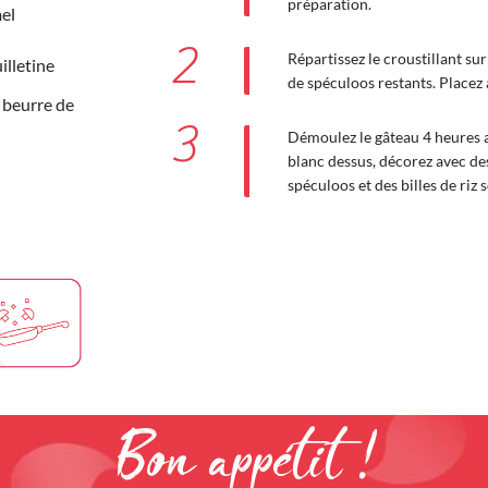
préparation.
mel
2
Répartissez le croustillant su
illetine
de spéculoos restants. Placez
 beurre de
3
Démoulez le gâteau 4 heures a
blanc dessus, décorez avec de
spéculoos et des billes de riz 
Bon appétit !