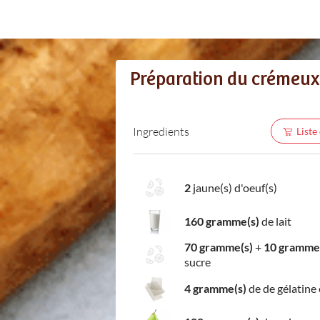
Préparation du crémeux
Ingredients
Liste
2
jaune(s) d'oeuf(s)
160 gramme(s)
de lait
70 gramme(s)
+
10 gramme
sucre
4 gramme(s)
de de gélatine 