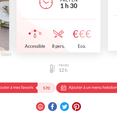
1
h
30
€
€
€
Accessible
Eco.
8 pers.
à 11h03
FROID
12
h
outer à mes favoris
Ajouter à un menu hebdom
570