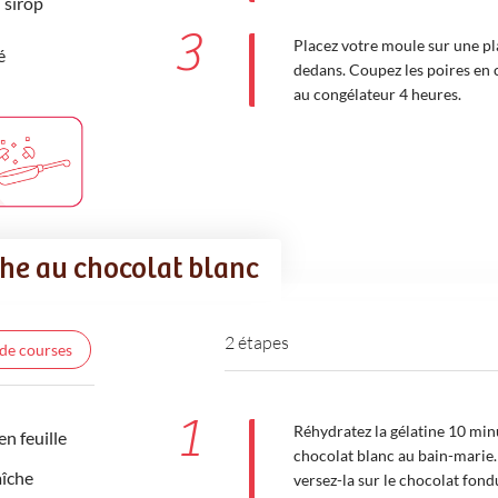
 sirop
3
Placez votre moule sur une pl
é
dedans. Coupez les poires en c
au congélateur 4 heures.
che au chocolat blanc
2 étapes
 de courses
1
Réhydratez la gélatine 10 minu
en feuille
chocolat blanc au bain-marie. 
aîche
versez-la sur le chocolat fondu