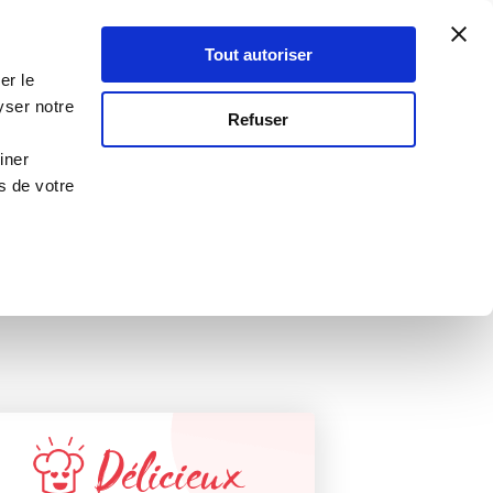
Atelier Culinaire
Le métier
Guy Demarle
Tout autoriser
Se connecter
S'inscrire
er le
oos
yser notre
RECETTE VALIDÉE
Refuser
PAR GUY DEMARLE !
iner
s de votre
Délicieux