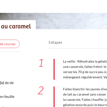
 au caramel
3 étapes
 de courses
1
La veille : Réhydratez la géla
une casserole, faites frémir le
versez les 70 g de sucre peu à
mélangeant régulièrement. Vers
(s)
de de
2
Faites blanchir les jaunes d’o
de lait au caramel sans cesser
en feuille
la casserole. Faites chauffer 
gélatine essorée puis le beurre