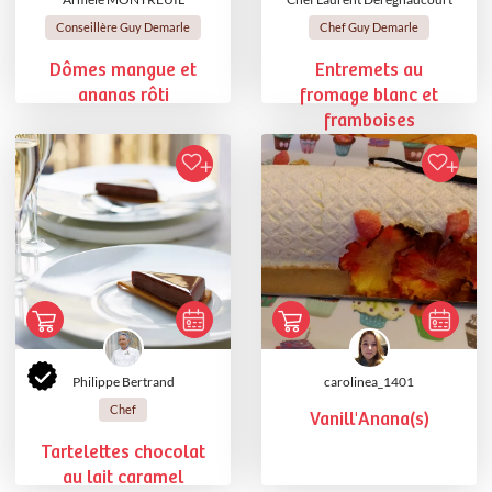
Conseillère Guy Demarle
Chef Guy Demarle
Dômes mangue et
Entremets au
ananas rôti
fromage blanc et
framboises
Philippe Bertrand
carolinea_1401
Chef
Vanill'Anana(s)
Tartelettes chocolat
au lait caramel