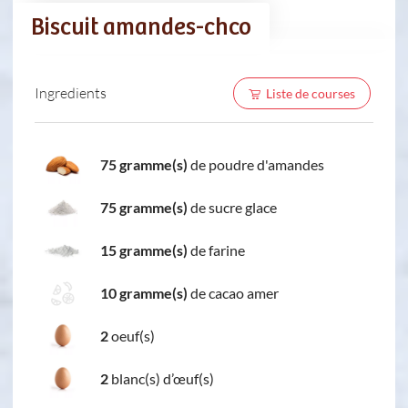
Biscuit amandes-chco
Ingredients
Liste de courses
75 gramme(s)
de poudre d'amandes
75 gramme(s)
de sucre glace
15 gramme(s)
de farine
10 gramme(s)
de cacao amer
2
oeuf(s)
2
blanc(s) d’œuf(s)