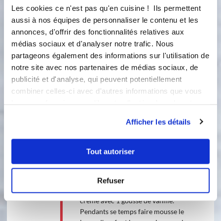
32 gramme(s)
de sucre
Les cookies ce n'est pas qu'en cuisine ! Ils permettent
aussi à nos équipes de personnaliser le contenu et les
2
feuille(s) de gélatine
annonces, d'offrir des fonctionnalités relatives aux
médias sociaux et d'analyser notre trafic. Nous
partageons également des informations sur l'utilisation de
notre site avec nos partenaires de médias sociaux, de
publicité et d'analyse, qui peuvent potentiellement
combiner celles-ci avec d'autres informations que vous
leur avez fournies ou qu'ils ont collectées lors de votre
utilisation de leurs services.
Afficher les détails
1 étape
Tout autoriser
1
Mettre la gélatine à tremper dans de
Refuser
l'eau froide. Faire chauffer le lait et la
crème avec 1 gousse de vanille.
Pendants se temps faire mousse le