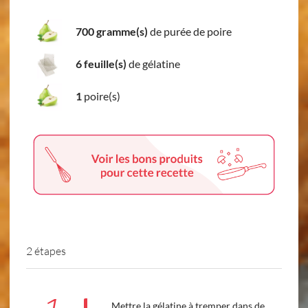
700 gramme(s)
de purée de poire
6 feuille(s)
de gélatine
1
poire(s)
2 étapes
Mettre la gélatine à tremper dans de