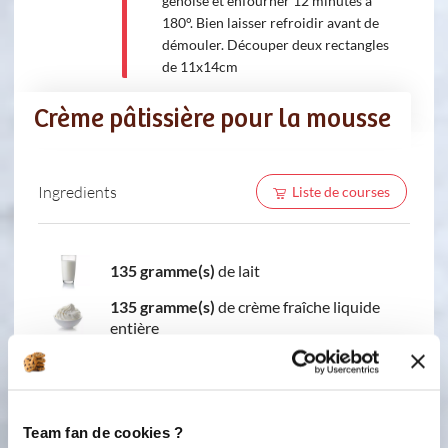
génoise et enfourner 12 minutes à
180°. Bien laisser refroidir avant de
démouler. Découper deux rectangles
de 11x14cm
Crème pâtissière pour la mousse
Ingredients
Liste de courses
135 gramme(s)
de lait
135 gramme(s)
de crème fraîche liquide
entière
1
gousse(s) de vanille
52 gramme(s)
de jaune(s) d’œuf(s)
Team fan de cookies ?