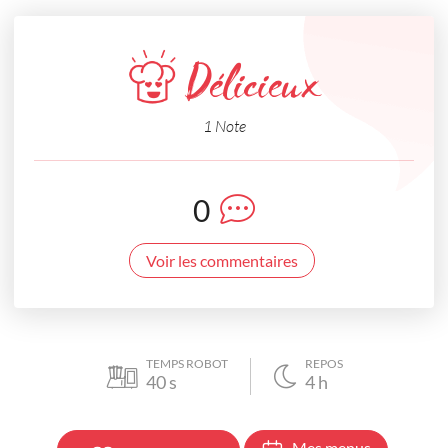
Délicieux
1 Note
0
Voir les commentaires
TEMPS ROBOT
REPOS
40
s
4
h
Mes menus