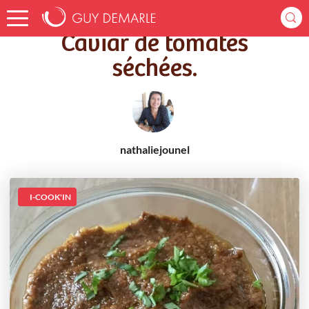
Accueil
Recettes
Caviar de tomates séchées.
Caviar de tomates
séchées.
nathaliejounel
I-COOK'IN