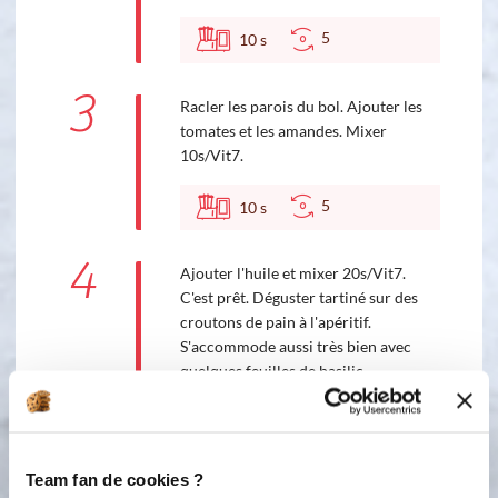
5
10
s
3
Racler les parois du bol. Ajouter les
tomates et les amandes. Mixer
10s/Vit7.
5
10
s
4
Ajouter l'huile et mixer 20s/Vit7.
C'est prêt. Déguster tartiné sur des
croutons de pain à l'apéritif.
S'accommode aussi très bien avec
quelques feuilles de basilic.
5
20
s
Team fan de cookies ?