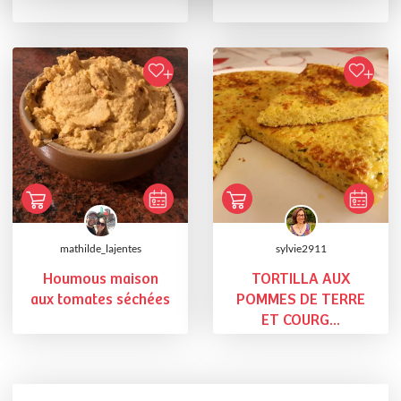
mathilde_lajentes
sylvie2911
Houmous maison
TORTILLA AUX
aux tomates séchées
POMMES DE TERRE
ET COURG...