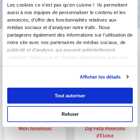
Bon appétit !
Les cookies ce n'est pas qu'en cuisine ! Ils permettent
aussi à nos équipes de personnaliser le contenu et les
annonces, d'offrir des fonctionnalités relatives aux
médias sociaux et d'analyser notre trafic. Nous
partageons également des informations sur l'utilisation de
Vous aimerez aussi ...
notre site avec nos partenaires de médias sociaux, de
publicité et d'analyse, qui peuvent potentiellement
combiner celles-ci avec d'autres informations que vous
leur avez fournies ou qu'ils ont collectées lors de votre
utilisation de leurs services.
Afficher les détails
Tout autoriser
Refuser
leschoux
priscille
Mon houmous
Dip Feta Poivrons
d'Eloïse