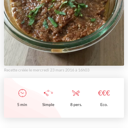
Recette créée le mercredi 23 mars 2016 à 16h03
€
€
€
5
min
Simple
8 pers.
Eco.