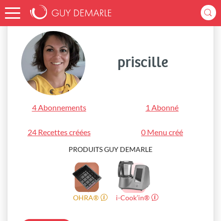
Accueil
priscille
priscille
4 Abonnements
1 Abonné
24 Recettes créées
0 Menu créé
PRODUITS GUY DEMARLE
OHRA®
i-Cook’in®