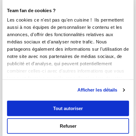
Team fan de cookies ?
Les cookies ce n'est pas qu'en cuisine ! Ils permettent
aussi à nos équipes de personnaliser le contenu et les
annonces, d'offrir des fonctionnalités relatives aux
médias sociaux et d'analyser notre trafic. Nous
partageons également des informations sur l'utilisation de
notre site avec nos partenaires de médias sociaux, de
publicité et d'analyse, qui peuvent potentiellement
combiner celles-ci avec d'autres informations que vous
priscille
leur avez fournies ou qu'ils ont collectées lors de votre
Les sablés au parmesan de Mathou
utilisation de leurs services.
Afficher les détails
Aucune note
40
min
0
1
Tout autoriser
Refuser
I-COOK'IN