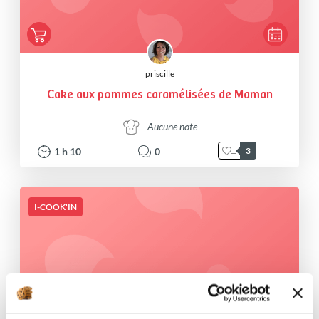
priscille
Cake aux pommes caramélisées de Maman
Aucune note
1
h
10
0
3
I-COOK'IN