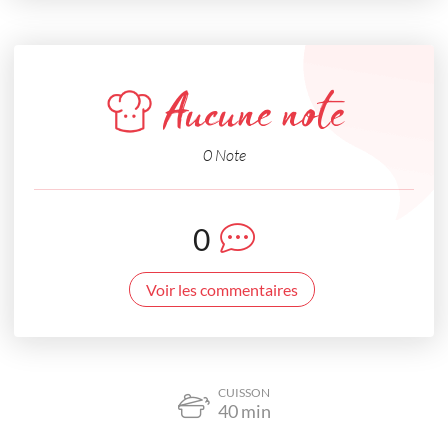
Aucune note
0 Note
0
Voir les commentaires
CUISSON
40
min