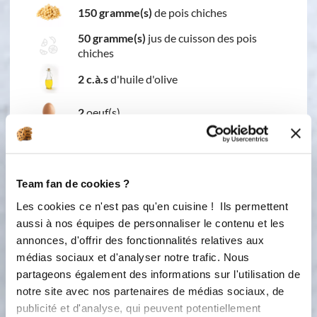
150 gramme(s)
de pois chiches
50 gramme(s)
jus de cuisson des pois
chiches
2 c.à.s
d'huile d'olive
2
oeuf(s)
5 gramme(s)
de levure chimique
20 gramme(s)
de maïzena
Team fan de cookies ?
Les cookies ce n'est pas qu'en cuisine ! Ils permettent
1 c.à.c
de cumin
aussi à nos équipes de personnaliser le contenu et les
annonces, d'offrir des fonctionnalités relatives aux
2 c.à.s
de basilic
médias sociaux et d'analyser notre trafic. Nous
partageons également des informations sur l'utilisation de
2 c.à.s
de persil
notre site avec nos partenaires de médias sociaux, de
publicité et d'analyse, qui peuvent potentiellement
40 gramme(s)
de beurre fondu