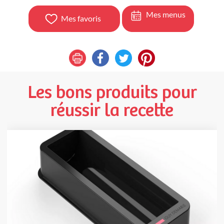
Mes menus
Mes favoris
Les bons produits pour
réussir la recette