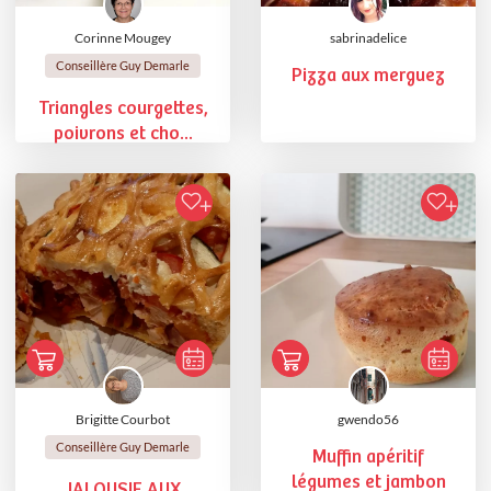
Corinne Mougey
sabrinadelice
Conseillère Guy Demarle
Pizza aux merguez
Triangles courgettes,
poivrons et cho...
Brigitte Courbot
gwendo56
Conseillère Guy Demarle
Muffin apéritif
légumes et jambon
JALOUSIE AUX