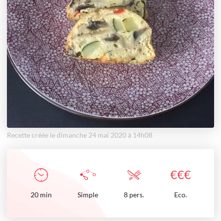
Recette créée le dimanche 24 mai 2020 à 14h08
€
€
€
20
min
Simple
8 pers.
Eco.