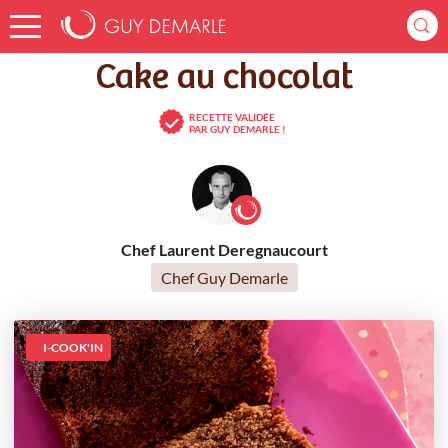
Accueil
Recettes
Cake au chocolat
Cake au chocolat
RECETTE VALIDÉE
PAR GUY DEMARLE !
Chef Laurent Deregnaucourt
Chef Guy Demarle
I-COOK'IN