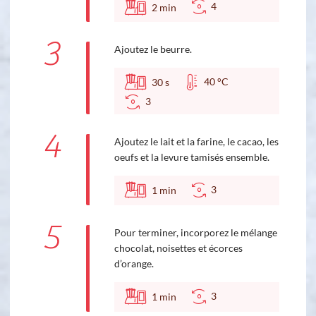
4
2
min
3
Ajoutez le beurre.
40 °C
30
s
3
4
Ajoutez le lait et la farine, le cacao, les
oeufs et la levure tamisés ensemble.
3
1
min
5
Pour terminer, incorporez le mélange
chocolat, noisettes et écorces
d’orange.
3
1
min