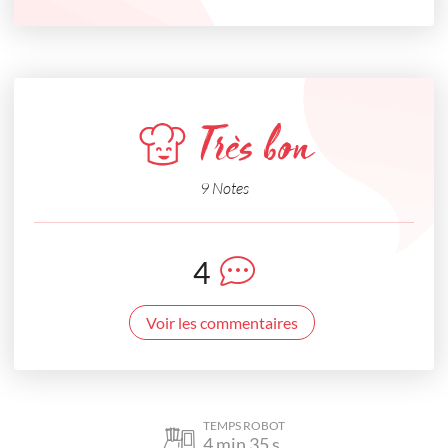
Très bon
9 Notes
4
Voir les commentaires
TEMPS ROBOT
4
min
35
s