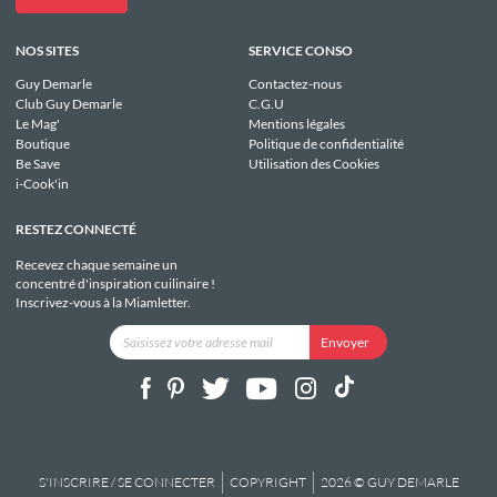
NOS SITES
SERVICE CONSO
Guy Demarle
Contactez-nous
Club Guy Demarle
C.G.U
Le Mag'
Mentions légales
Boutique
Politique de confidentialité
Be Save
Utilisation des Cookies
i-Cook'in
RESTEZ CONNECTÉ
Recevez chaque semaine un
concentré d'inspiration cuilinaire !
Inscrivez-vous à la Miamletter.
S'INSCRIRE / SE CONNECTER
COPYRIGHT
2026 © GUY DEMARLE