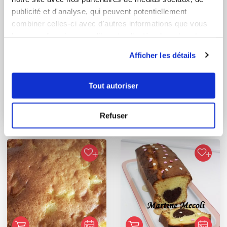
publicité et d'analyse, qui peuvent potentiellement
combiner celles-ci avec d'autres informations que vous
leur avez fournies ou qu'ils ont collectées lors de votre
utilisation de leurs services.
Afficher les détails
martine_mecoli
Isabelle Rouchon
Tout autoriser
Conseillère Guy Demarle
Framboisier
Gâteau au chocolat
Refuser
meringué