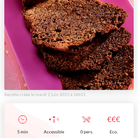
Recette créée le mardi 2 juin 2015 à 16h51
€
€
€
5
min
Accessible
0 pers.
Eco.