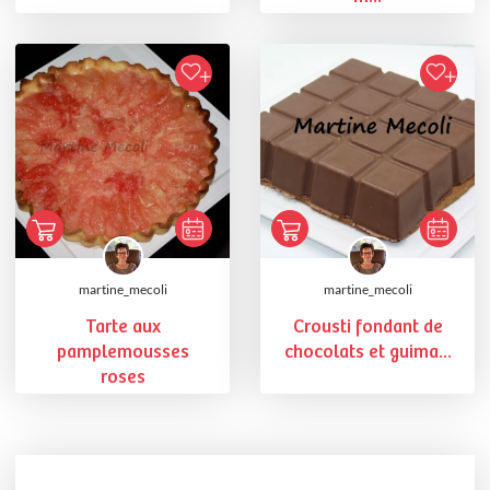
martine_mecoli
martine_mecoli
Tarte aux
Crousti fondant de
pamplemousses
chocolats et guima...
roses