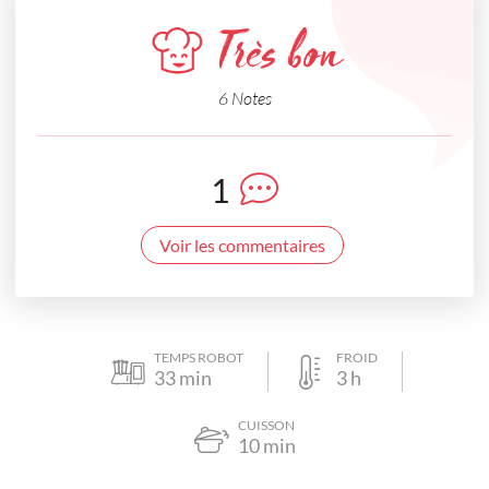
Très bon
6 Notes
1
Voir les commentaires
TEMPS ROBOT
FROID
33
min
3
h
CUISSON
10
min