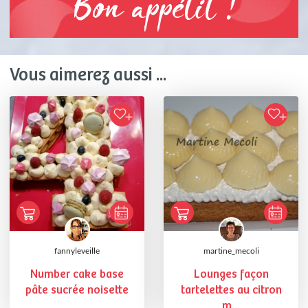
Bon appétit !
Vous aimerez aussi ...
fannyleveille
martine_mecoli
Number cake base
Lounges façon
pâte sucrée noisette
tartelettes au citron
m...