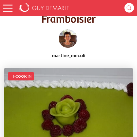
Accueil
Recettes
Framboisier
Framboisier
martine_mecoli
I-COOK'IN