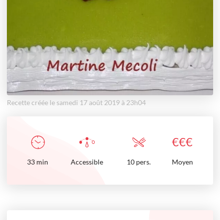
Recette créée le samedi 17 août 2019 à 23h04
€
€
€
33
min
Accessible
10 pers.
Moyen