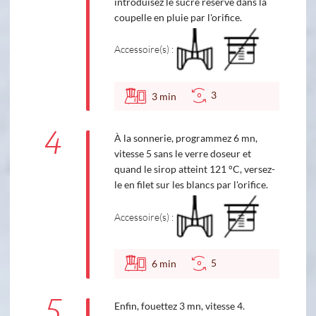
introduisez le sucre réservé dans la
coupelle en pluie par l'orifice.
Accessoire(s) :
3
3
min
4
À la sonnerie, programmez 6 mn,
vitesse 5 sans le verre doseur et
quand le sirop atteint 121 °C, versez-
le en filet sur les blancs par l'orifice.
Accessoire(s) :
5
6
min
5
Enfin, fouettez 3 mn, vitesse 4.