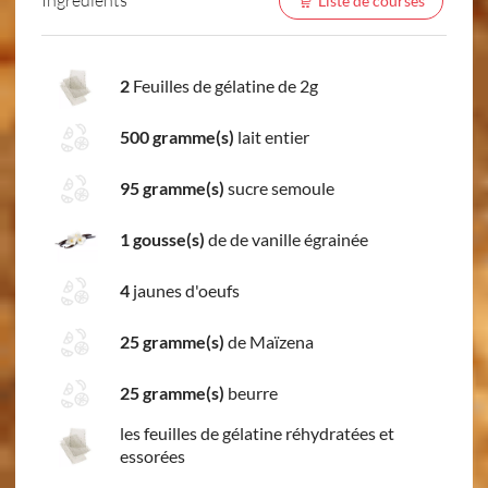
Liste de courses
2
Feuilles de gélatine de 2g
500 gramme(s)
lait entier
95 gramme(s)
sucre semoule
1 gousse(s)
de de vanille égrainée
4
jaunes d'oeufs
25 gramme(s)
de Maïzena
25 gramme(s)
beurre
les feuilles de gélatine réhydratées et
essorées