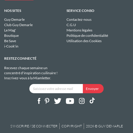
NOS SITES
SERVICE CONSO
Guy Demarle
Contactez-nous
Club Guy Demarle
C.G.U
Le Mag'
Mentions légales
Boutique
Politique de confidentialité
Be Save
Utilisation des Cookies
i-Cook'in
RESTEZ CONNECTÉ
Recevez chaque semaine un
concentré d'inspiration cuilinaire !
Inscrivez-vous à la Miamletter.
S'INSCRIRE / SE CONNECTER
COPYRIGHT
2026 © GUY DEMARLE