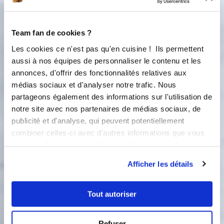
325 gramme(s)
de framboises entières
fraîches ou surgelées
Team fan de cookies ?
Les cookies ce n'est pas qu'en cuisine ! Ils permettent
aussi à nos équipes de personnaliser le contenu et les
annonces, d'offrir des fonctionnalités relatives aux
médias sociaux et d'analyser notre trafic. Nous
partageons également des informations sur l'utilisation de
notre site avec nos partenaires de médias sociaux, de
publicité et d'analyse, qui peuvent potentiellement
combiner celles-ci avec d'autres informations que vous
1 étape
leur avez fournies ou qu'ils ont collectées lors de votre
utilisation de leurs services.
Afficher les détails
1
Posez un cul-de-poule sur le
couvercle du cook'in et pesez les
Tout autoriser
framboises. Réservez-les. A l'aide du
petit cadre inox, retaillez la génoise
en deux. Imbibez les deux moitiés de
Refuser