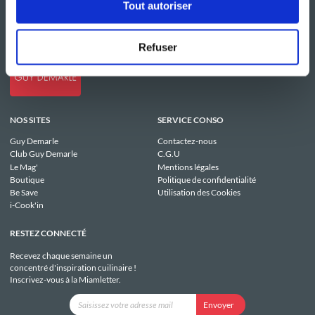
Tout autoriser
Refuser
NOS SITES
SERVICE CONSO
Guy Demarle
Contactez-nous
Club Guy Demarle
C.G.U
Le Mag'
Mentions légales
Boutique
Politique de confidentialité
Be Save
Utilisation des Cookies
i-Cook'in
RESTEZ CONNECTÉ
Recevez chaque semaine un
concentré d'inspiration cuilinaire !
Inscrivez-vous à la Miamletter.