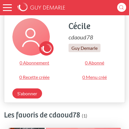
Accueil
cdaoud78
Cécile
cdaoud78
Guy Demarle
0 Abonnement
0 Abonné
0 Recette créée
0 Menu créé
S'abonner
Les favoris de cdaoud78
(1)