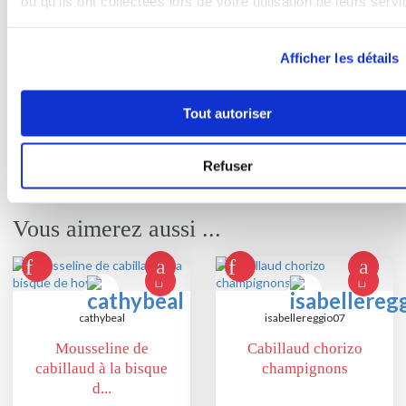
5
ou qu'ils ont collectées lors de votre utilisation de leurs servi
Dresser le riz et le poisson dans les
assiettes, napper de sauce et
parsemer de la partie verte émincée
Afficher les détails
des oignons nouveaux.
Tout autoriser
Bon appétit !
Refuser
Vous aimerez aussi ...
cathybeal
isabellereggio07
Mousseline de
Cabillaud chorizo
cabillaud à la bisque
champignons
d...