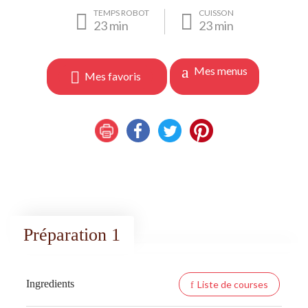
TEMPS ROBOT
CUISSON
23
min
23
min
Mes menus
Mes favoris
Préparation 1
Ingredients
Liste de courses