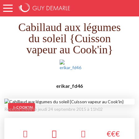
Accueil
Recettes
Cabillaud aux légumes du soleil {Cuisson vapeur au Cook'in}
Cabillaud aux légumes
du soleil {Cuisson
vapeur au Cook'in}
erikar_fd46
I-COOK'IN
Recette créée le jeudi 24 septembre 2015 à 11h02
€
€
€