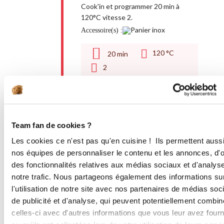
Cook'in et programmer 20 min à
120°C vitesse 2.
Accessoire(s) :
120 °C
20
min
2
4
Réserver le poisson, les légumes et le
riz au chaud (à four chauffé à 80°C.
Ne garder que +/- 150ml de bouillon.
Team fan de cookies ?
Délayer la Maïzena dans la crème et
l'ajouter au bouillon ainsi que le
Les cookies ce n'est pas qu'en cuisine ! Ils permettent auss
concentré de tomates et les épices.
nos équipes de personnaliser le contenu et les annonces, d'of
Programmer 3 min à 90°C vitesse 3.
des fonctionnalités relatives aux médias sociaux et d'analys
notre trafic. Nous partageons également des informations su
90 °C
3
min
l'utilisation de notre site avec nos partenaires de médias soc
3
de publicité et d'analyse, qui peuvent potentiellement combin
celles-ci avec d'autres informations que vous leur avez four