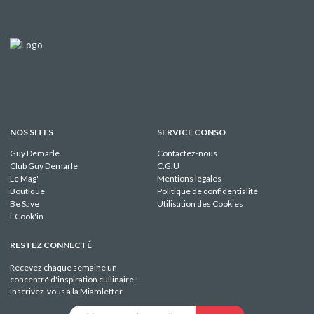
NOS SITES
SERVICE CONSO
Guy Demarle
Contactez-nous
Club Guy Demarle
C.G.U
Le Mag'
Mentions légales
Boutique
Politique de confidentialité
Be Save
Utilisation des Cookies
i-Cook'in
RESTEZ CONNECTÉ
Recevez chaque semaine un
concentré d'inspiration cuilinaire !
Inscrivez-vous à la Miamletter.