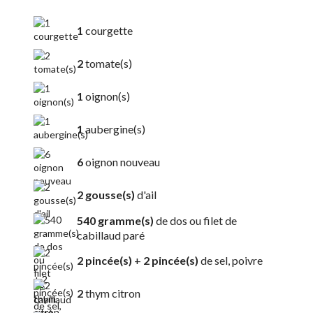
1
courgette
2
tomate(s)
1
oignon(s)
1
aubergine(s)
6
oignon nouveau
2 gousse(s)
d'ail
540 gramme(s)
de dos ou filet de
cabillaud paré
2 pincée(s)
+
2 pincée(s)
de sel, poivre
2
thym citron