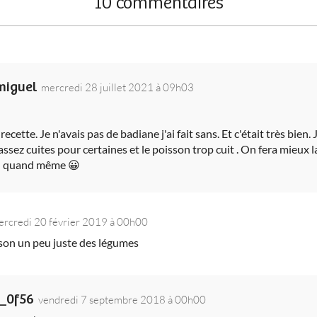
10 commentaires
miguel
mercredi 28 juillet 2021 à 09h03
recette. Je n'avais pas de badiane j'ai fait sans. Et c'était très bien
assez cuites pour certaines et le poisson trop cuit . On fera mieux l
n quand même 😀
ercredi 20 février 2019 à 00h00
sson un peu juste des légumes
g_0f56
vendredi 7 septembre 2018 à 00h00