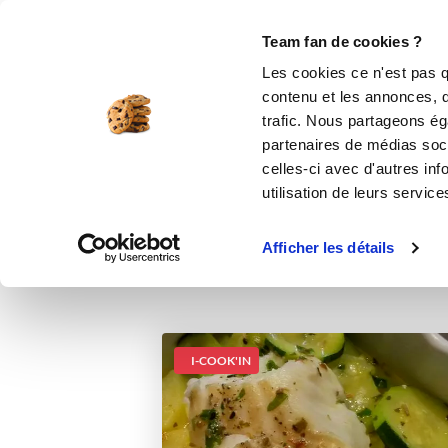
Le Club
i-Cook'in
Be Save
Boutique
Accueil
Recettes
Cabillaud aux agru
Team fan de cookies ?
Les cookies ce n'est pas q
contenu et les annonces, d'
trafic. Nous partageons éga
partenaires de médias soci
celles-ci avec d'autres inf
utilisation de leurs service
Afficher les détails
I-COOK'IN