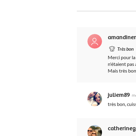
amandine
Très bon
Merci pour la 
n'étaient pas 
Mais très bo
juliem89
m
très bon, cui
catherine