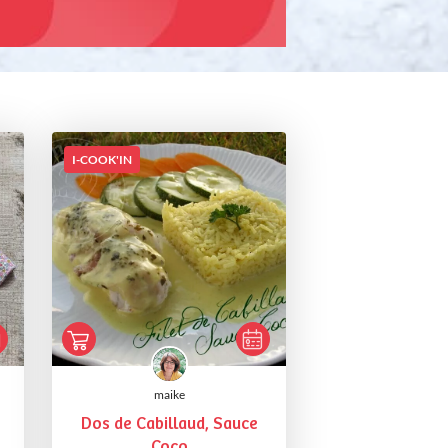
I-COOK'IN
maike
Dos de Cabillaud, Sauce
Coco