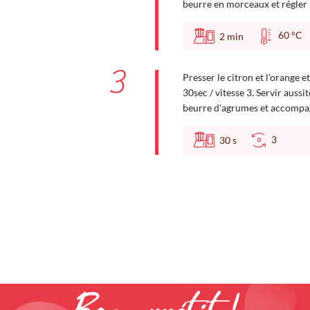
beurre en morceaux et régler 2
60 °
2
min
3
Presser le citron et l'orange e
30sec / vitesse 3. Servir auss
beurre d'agrumes et accompa
3
30
s