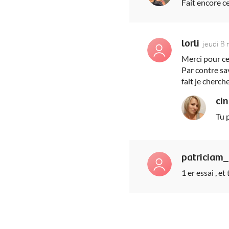
Fait encore ce
lorli
jeudi 8
Merci pour cet
Par contre sa
fait je cherch
ci
Tu 
patriciam
1 er essai , e