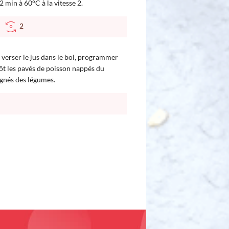
 min à 60°C à la vitesse 2.
C
2
t verser le jus dans le bol, programmer
itôt les pavés de poisson nappés du
gnés des légumes.