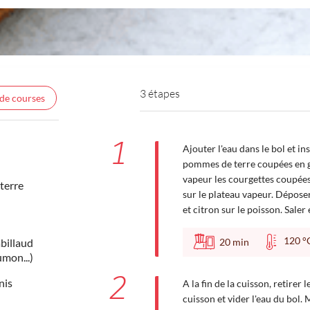
3 étapes
 de courses
1
Ajouter l'eau dans le bol et in
pommes de terre coupées en gr
vapeur les courgettes coupées
terre
sur le plateau vapeur. Déposer 
et citron sur le poisson. Sale
120
20
min
billaud
umon...)
2
nis
A la fin de la cuisson, retirer 
cuisson et vider l'eau du bol. M