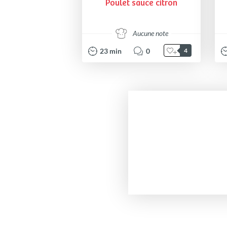
Poulet sauce citron
Aucune note
23
min
0
4