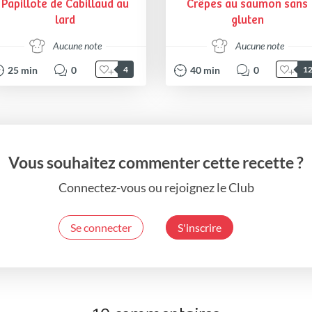
Papillote de Cabillaud au
Crêpes au saumon sans
lard
gluten
Aucune note
Aucune note
25
min
0
40
min
0
4
1
Vous souhaitez commenter cette recette ?
Connectez-vous ou rejoignez le Club
Se connecter
S'inscrire