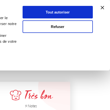
Atelier Culinaire
Le métier
Guy Demarle
Tout autoriser
Se connecter
S'inscrire
er le
yser notre
Refuser
iner
s de votre
Très bon
9 Notes