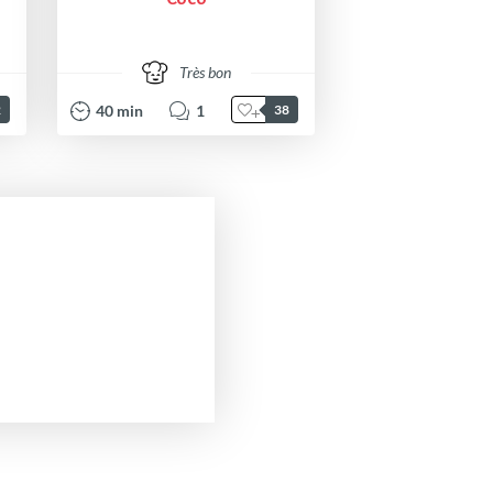
Très bon
40
min
1
2
38