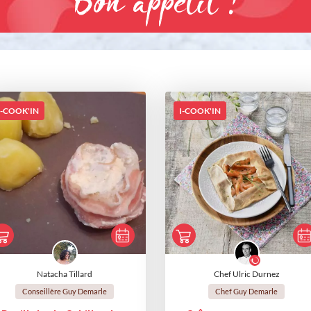
Bon appétit !
I-COOK'IN
I-COOK'IN
Natacha Tillard
Chef Ulric Durnez
Conseillère Guy Demarle
Chef Guy Demarle