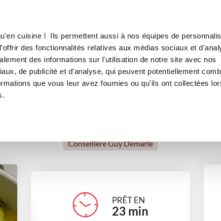
Canofea
Borealia
mes
LE MAG
LA BOUTIQUE
RECETTES
u'en cuisine ! Ils permettent aussi à nos équipes de personnalis
Cabillaud aux agrumes
offrir des fonctionnalités relatives aux médias sociaux et d'anal
lement des informations sur l'utilisation de notre site avec nos
plats
Recettes à la vapeur
aux, de publicité et d'analyse, qui peuvent potentiellement comb
ormations que vous leur avez fournies ou qu'ils ont collectées lor
s.
Delphine Detraz
Conseillère Guy Demarle
PRÊT EN
23
min