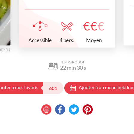
€
€
€
Accessible
Moyen
4 pers.
 00h01
TEMPS ROBOT
22
min
30
s
outer à mes favoris
Ajouter à un menu hebdom
601