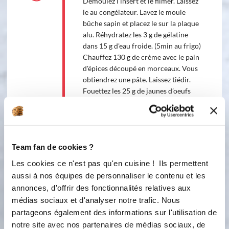
Démoulez l'insert et le filmer. Laissez
le au congélateur. Lavez le moule
bûche sapin et placez le sur la plaque
alu. Réhydratez les 3 g de gélatine
dans 15 g d'eau froide. (5min au frigo)
Chauffez 130 g de crème avec le pain
d'épices découpé en morceaux. Vous
obtiendrez une pâte. Laissez tiédir.
Fouettez les 25 g de jaunes d’oeufs
avec 25 g de sucre. Ajoutez ce
mélange au pain d'épices. Mélangez
bien. Faites fondre la gélatine dans
une cuillère à soupe d'eau chaude.
Team fan de cookies ?
L'ajoutez au mélange précédant.
Mélangez. Montez 260 g de crème en
Les cookies ce n'est pas qu'en cuisine ! Ils permettent
chantilly. L'incorporez délicatement
aussi à nos équipes de personnaliser le contenu et les
au mélange précédant.
annonces, d'offrir des fonctionnalités relatives aux
médias sociaux et d'analyser notre trafic. Nous
4
Étape 4 : le montage (J-1) Versez une
partageons également des informations sur l'utilisation de
partie de la mousse pain d'épices dans
notre site avec nos partenaires de médias sociaux, de
le fond du coup. Faites la remonter