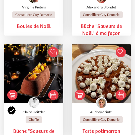
Virginie Pieters
Alexandra Blondet
Conseillère Guy Demarle
Conseillère Guy Demarle
Boules de Noël
Bûche "Saveurs de
Noël" à ma façon
Claire Heitzler
Audrey driutti
Cheffe
Conseillère Guy Demarle
Bûche "Saveurs de
Tarte potimarron