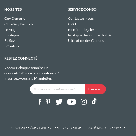
NOS SITES
SERVICE CONSO
Guy Demarle
Contactez-nous
Club Guy Demarle
C.G.U
Le Mag'
Mentions légales
Boutique
Politique de confidentialité
Be Save
Utilisation des Cookies
i-Cook'in
RESTEZ CONNECTÉ
Recevez chaque semaine un
concentré d'inspiration cuilinaire !
Inscrivez-vous à la Miamletter.
S'INSCRIRE / SE CONNECTER
COPYRIGHT
2026 © GUY DEMARLE