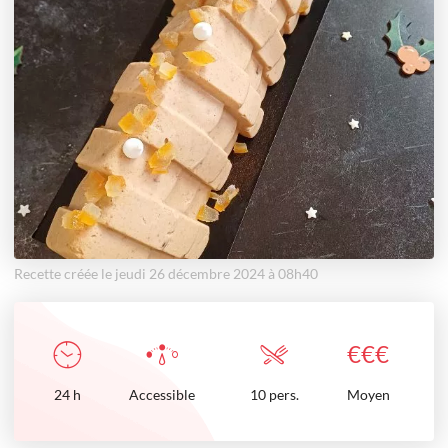
Recette créée le jeudi 26 décembre 2024 à 08h40
€
€
€
24
h
Accessible
10 pers.
Moyen