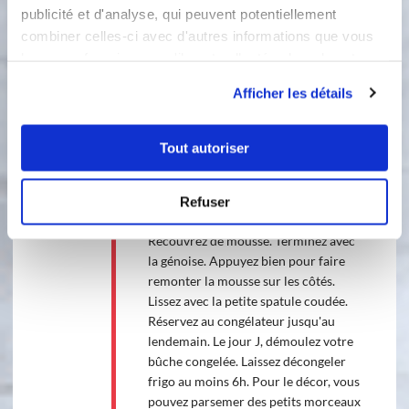
publicité et d'analyse, qui peuvent potentiellement
sur les bords à laide de la petite
combiner celles-ci avec d'autres informations que vous
spatule coudée. Laissez prendre
leur avez fournies ou qu'ils ont collectées lors de votre
quelques minutes au congélateur. En
utilisation de leurs services.
attendant, découpez une bande de
Afficher les détails
génoise à la taille du moule. (Vous
pouvez congelez le reste de génoise
pour une autre fois pour simplement
Tout autoriser
la garder pour un petit goûter et si
vous le souhaitez vous pouvez la
coupez en deux et la garnir de
Refuser
confiture.) Ajoutez l'insert au centre.
Recouvrez de mousse. Terminez avec
la génoise. Appuyez bien pour faire
remonter la mousse sur les côtés.
Lissez avec la petite spatule coudée.
Réservez au congélateur jusqu'au
lendemain. Le jour J, démoulez votre
bûche congelée. Laissez décongeler
frigo au moins 6h. Pour le décor, vous
pouvez parsemer des petits morceaux