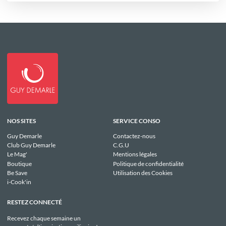
NOS SITES
SERVICE CONSO
Guy Demarle
Contactez-nous
Club Guy Demarle
C.G.U
Le Mag'
Mentions légales
Boutique
Politique de confidentialité
Be Save
Utilisation des Cookies
i-Cook'in
RESTEZ CONNECTÉ
Recevez chaque semaine un