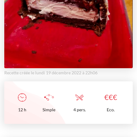
Recette créée le lundi 19 décembre 2022 à 22h06
€
€
€
12
h
Simple
4 pers.
Eco.