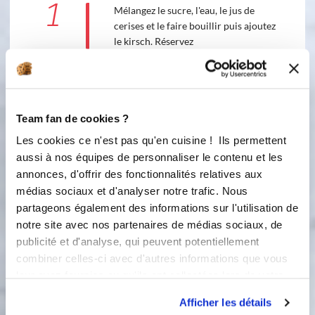
1
Mélangez le sucre, l'eau, le jus de
cerises et le faire bouillir puis ajoutez
le kirsch. Réservez
Mousse au chocolat
Team fan de cookies ?
Ingredients
Liste de courses
Les cookies ce n'est pas qu'en cuisine ! Ils permettent
aussi à nos équipes de personnaliser le contenu et les
annonces, d'offrir des fonctionnalités relatives aux
110 gramme(s)
de chocolat
médias sociaux et d'analyser notre trafic. Nous
partageons également des informations sur l'utilisation de
75 gramme(s)
de lait demi-écrémé
notre site avec nos partenaires de médias sociaux, de
publicité et d'analyse, qui peuvent potentiellement
65 gramme(s)
de crème
combiner celles-ci avec d'autres informations que vous
leur avez fournies ou qu'ils ont collectées lors de votre
65 gramme(s)
de mascarpone
utilisation de leurs services.
Afficher les détails