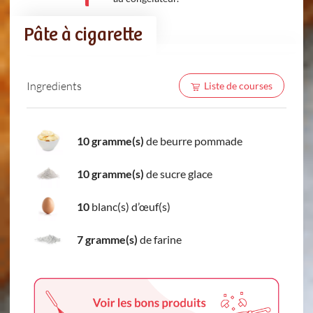
Pâte à cigarette
Ingredients
Liste de courses
10 gramme(s)
de beurre pommade
10 gramme(s)
de sucre glace
10
blanc(s) d’œuf(s)
7 gramme(s)
de farine