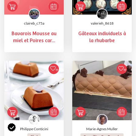
claireb_c75a
valerieh_8618
Bavarois Mousse au
Gâteaux individuels à
miel et Poires car...
la rhubarbe
Philippe Conticini
Marie-Agnes Muller