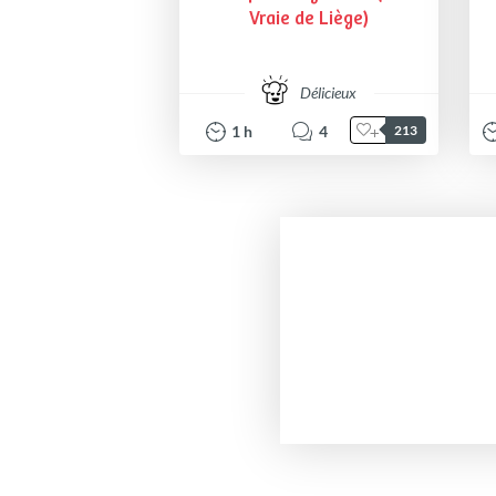
Vraie de Liège)
Délicieux
1
h
4
213