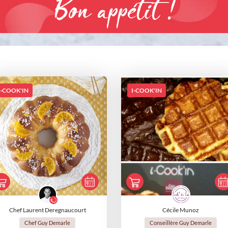
Bon appétit !
I-COOK'IN
I-COOK'IN
Chef Laurent Deregnaucourt
Cécile Munoz
Chef Guy Demarle
Conseillère Guy Demarle