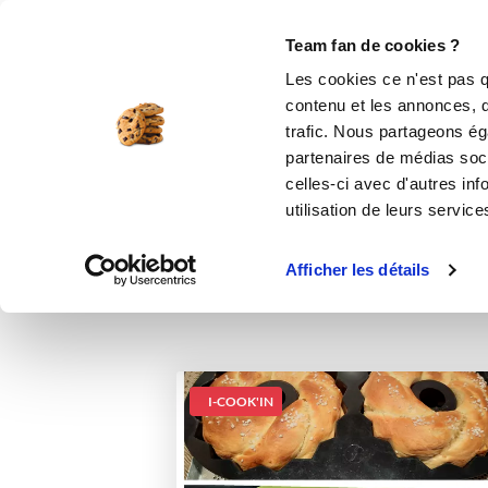
Le Club
i-Cook'in
Be Save
Boutique
Accueil
Recettes
Brioches des Rois e
Team fan de cookies ?
Les cookies ce n'est pas q
Br
contenu et les annonces, d'
trafic. Nous partageons éga
desse
partenaires de médias soci
celles-ci avec d'autres inf
utilisation de leurs service
Afficher les détails
I-COOK'IN