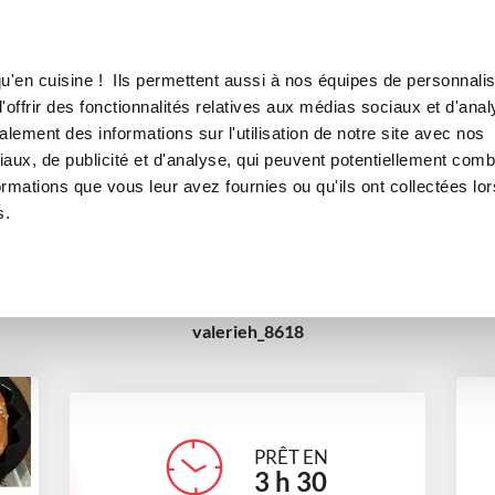
Canofea
Borealia
n double savarin
LE MAG
LA BOUTIQUE
RECETTES
u'en cuisine ! Ils permettent aussi à nos équipes de personnalis
ioches des Rois en double sava
offrir des fonctionnalités relatives aux médias sociaux et d'anal
lement des informations sur l'utilisation de notre site avec nos
rts
boulangerie
Petit déjeuner
Tea time
Galette 
aux, de publicité et d'analyse, qui peuvent potentiellement comb
ormations que vous leur avez fournies ou qu'ils ont collectées lor
Recettes traditionnelles
s.
valerieh_8618
PRÊT EN
3
h
30