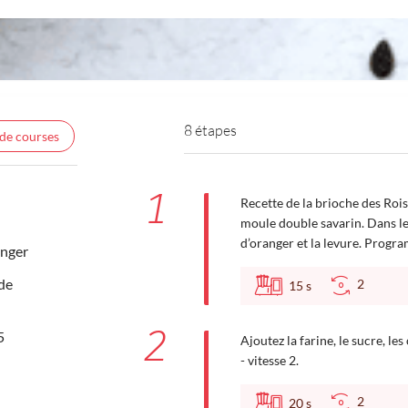
8 étapes
 de courses
1
Recette de la brioche des Rois
moule double savarin. Dans le b
d’oranger et la levure. Progr
anger
de
2
15
s
2
5
Ajoutez la farine, le sucre, l
- vitesse 2.
2
20
s