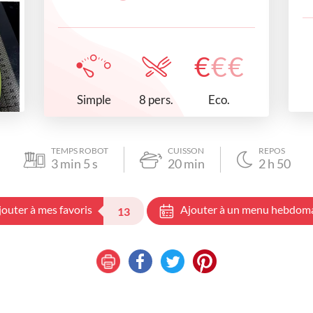
€
€
€
Simple
Eco.
8 pers.
TEMPS ROBOT
CUISSON
REPOS
3
min
5
s
20
min
2
h
50
jouter à mes favoris
Ajouter à un menu hebdom
13