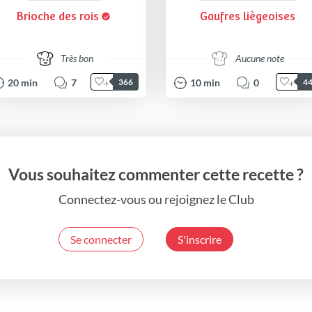
Brioche des rois
Gaufres liègeoises
Très bon
Aucune note
20
min
7
10
min
0
366
4
Vous souhaitez commenter cette recette ?
Connectez-vous ou rejoignez le Club
Se connecter
S'inscrire