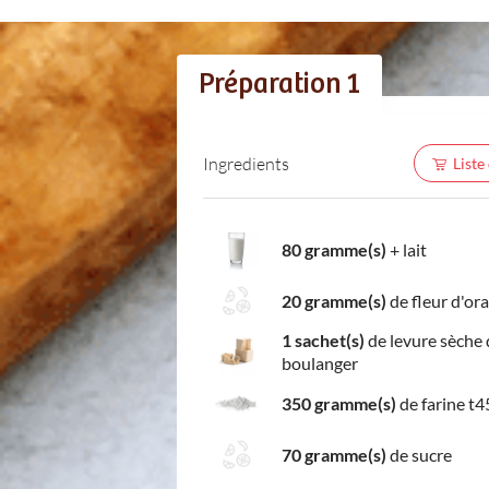
Préparation 1
Ingredients
Liste
80 gramme(s)
+
lait
20 gramme(s)
de fleur d'or
1 sachet(s)
de levure sèche 
boulanger
350 gramme(s)
de farine t4
70 gramme(s)
de sucre