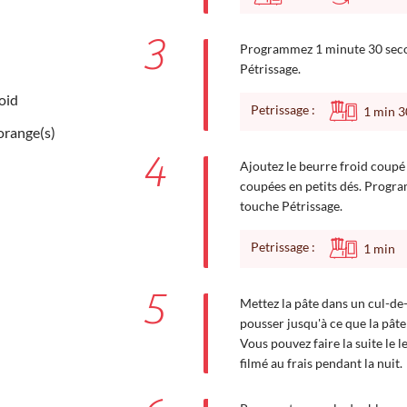
3
Programmez 1 minute 30 seco
Pétrissage.
oid
Petrissage :
1
min
3
orange(s)
4
Ajoutez le beurre froid coupé
coupées en petits dés. Progr
touche Pétrissage.
Petrissage :
1
min
5
Mettez la pâte dans un cul-de-
pousser jusqu'à ce que la pâte
Vous pouvez faire la suite le 
filmé au frais pendant la nuit.