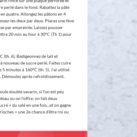
rin rincé sur une plaque perforée et
e perlé dans le fond. Rabattez la pâte
a en quatre. Allongez les pâtons en 4
essez-les deux par deux. Placez une fève
sse par empreinte. Laissez pousser
ttre 20 min au four à 30°C (Th 1) pour
 (th. 6). Badigeonnez de lait et
à nouveau de sucre perlé. Faites cuire
 5 minutes à 160°C (th. 5). J'ai utilisé
ur. Démoulez après refroidissement.
ule double savarin, si l'on est peu
eau ou on l'offre; on fait deux
ucré + du salé en une fois...et on gagne
rioches = une 2e chance d'être roi ou