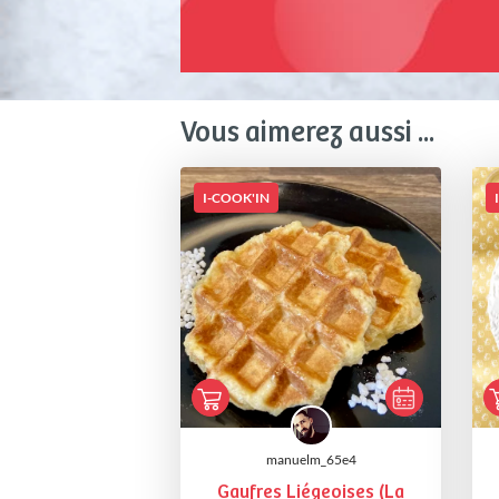
Vous aimerez aussi ...
I-COOK'IN
manuelm_65e4
Gaufres Liégeoises (La