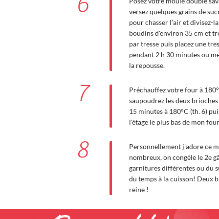
6
Posez votre moule double sava
versez quelques grains de sucr
pour chasser l’air et divisez-l
boudins d'environ 35 cm et tr
par tresse puis placez une tre
pendant 2 h 30 minutes ou me
la repousse.
7
Préchauffez votre four à 180°C
saupoudrez les deux brioches 
15 minutes à 180°C (th. 6) puis
l'étage le plus bas de mon fo
8
Personnellement j'adore ce mo
nombreux, on congèle le 2e gât
garnitures différentes ou du s
du temps à la cuisson! Deux b
reine !