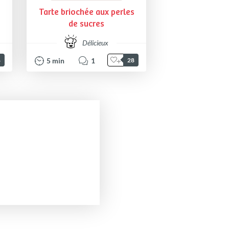
Tarte briochée aux perles
de sucres
Délicieux
5
min
1
4
28