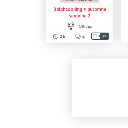
Batchcooking # automne
semaine 2
Délicieux
2
h
2
74