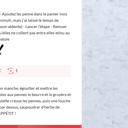
l - Ajoutez les penne dans le panier inox
minuti, mais j’ai laissé le temps de
son aldente) - Lancer l’étape - Remuer
’elles ne collent pas entre elles et/ou au
patule
 °C
1
son manche, égoutter et mettre les
tez aux pennes le beurre et le gruyère et
siette creuse les pennes, puis une louche
 par dessus, saupoudrer d’herbe de
APPÉTIT !