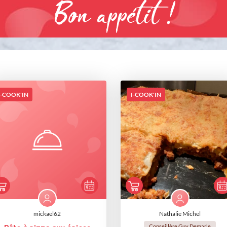
Bon appétit !
I-COOK'IN
I-COOK'IN
mickael62
Nathalie Michel
Conseillère Guy Demarle