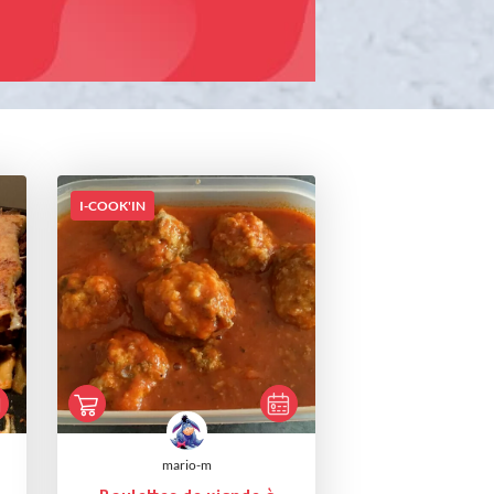
I-COOK'IN
mario-m