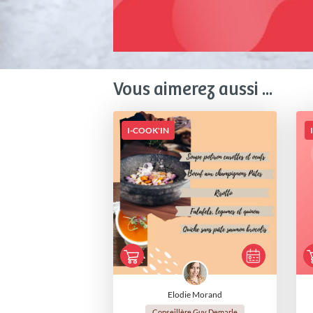
Vous aimerez aussi ...
I-COOK'IN
Elodie Morand
Conseillère Guy Demarle