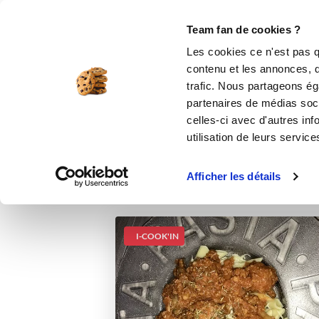
Le Club
i-Cook'in
Be Save
Boutique
Accueil
Recettes
Penne et boulette à
Team fan de cookies ?
Les cookies ce n'est pas q
Pe
contenu et les annonces, d'
trafic. Nous partageons éga
partenaires de médias soci
celles-ci avec d'autres inf
utilisation de leurs service
Afficher les détails
I-COOK'IN