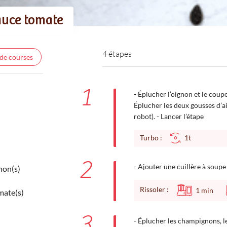
auce tomate
4 étapes
 de courses
1
- Éplucher l’oignon et le coupe
Éplucher les deux gousses d’ail
robot). - Lancer l’étape
Turbo :
1t
2
- Ajouter une cuillère à soupe d
non(s)
Rissoler :
1
min
mate(s)
3
- Éplucher les champignons, le