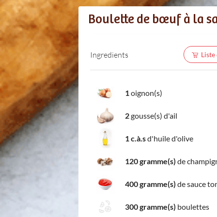
Boulette de bœuf à la s
Ingredients
Liste
1
oignon(s)
2
gousse(s) d'ail
1 c.à.s
d'huile d'olive
120 gramme(s)
de champig
400 gramme(s)
de sauce to
300 gramme(s)
boulettes