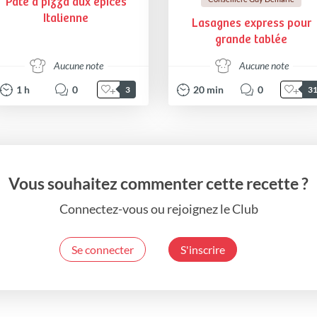
Pâte à pizza aux épices
Italienne
Lasagnes express pour
grande tablée
Aucune note
Aucune note
1
h
0
20
min
0
3
3
Vous souhaitez commenter cette recette ?
Connectez-vous ou rejoignez le Club
Se connecter
S'inscrire