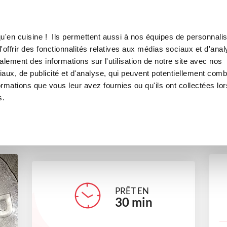
Canofea
Borealia
 la sauce tomate
LE MAG
LA BOUTIQUE
RECETTES
u'en cuisine ! Ils permettent aussi à nos équipes de personnalis
nne et boulette à la sauce tom
offrir des fonctionnalités relatives aux médias sociaux et d'anal
lement des informations sur l'utilisation de notre site avec nos
plats
Recettes traditionnelles
aux, de publicité et d'analyse, qui peuvent potentiellement comb
ormations que vous leur avez fournies ou qu'ils ont collectées lor
s.
nina76230
PRÊT EN
30
min