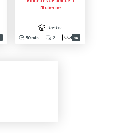
Boulettes de viande à
l'Italienne
Très bon
50
min
2
1
46