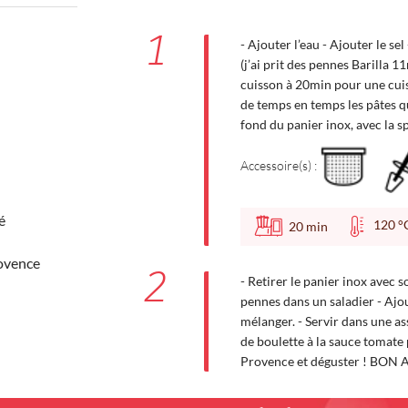
1
- Ajouter l’eau - Ajouter le se
(j’ai prit des pennes Barilla 11
cuisson à 20min pour une cuis
de temps en temps les pâtes qu
fond du panier inox, avec la s
Accessoire(s) :
é
120
20
min
ovence
2
- Retirer le panier inox avec 
pennes dans un saladier - Ajou
mélanger. - Servir dans une as
de boulette à la sauce tomate
Provence et déguster ! BON 