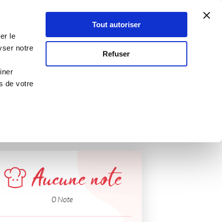
Atelier Culinaire
Le métier
Guy Demarle
Tout autoriser
Se connecter
S'inscrire
er le
ate
yser notre
Refuser
iner
s de votre
Aucune note
0 Note