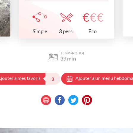
€
€
€
Simple
Eco.
3 pers.
4
TEMPS ROBOT
39
min
jouter à mes favoris
Ajouter à un menu hebdoma
3