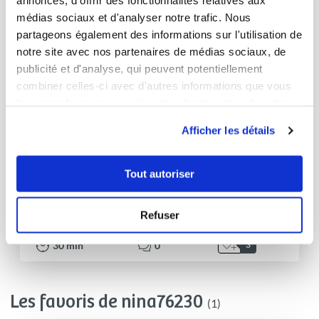
annonces, d'offrir des fonctionnalités relatives aux
médias sociaux et d'analyser notre trafic. Nous
partageons également des informations sur l'utilisation de
notre site avec nos partenaires de médias sociaux, de
publicité et d'analyse, qui peuvent potentiellement
combiner celles-ci avec d'autres informations que vous
leur avez fournies ou qu'ils ont collectées lors de votre
utilisation de leurs services.
Afficher les détails
nina76230
Tout autoriser
Penne et boulette à la sauce tomate
Refuser
Aucune note
30
min
0
3
Les favoris de nina76230
(1)