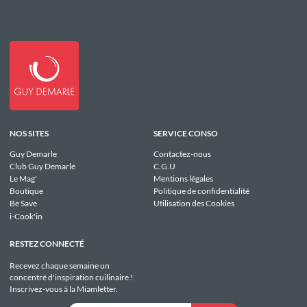
NOS SITES
SERVICE CONSO
Guy Demarle
Contactez-nous
Club Guy Demarle
C.G.U
Le Mag'
Mentions légales
Boutique
Politique de confidentialité
Be Save
Utilisation des Cookies
i-Cook'in
RESTEZ CONNECTÉ
Recevez chaque semaine un
concentré d'inspiration cuilinaire !
Inscrivez-vous à la Miamletter.