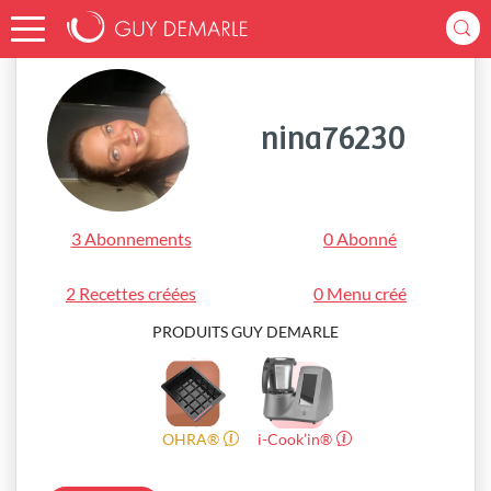
Accueil
nina76230
nina76230
3 Abonnements
0 Abonné
2 Recettes créées
0 Menu créé
PRODUITS GUY DEMARLE
OHRA®
i-Cook’in®