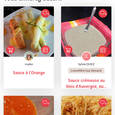
maike
Sylvie DUEZ
Conseillère Guy Demarle
Sauce à l’Orange
Sauce crémeuse au
bleu d'Auvergne, au...