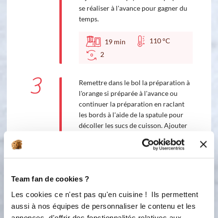
se réaliser à l'avance pour gagner du
temps.
110 °C
19
min
2
3
Remettre dans le bol la préparation à
l'orange si préparée à l'avance ou
continuer la préparation en raclant
les bords à l'aide de la spatule pour
décoller les sucs de cuisson. Ajouter
la crème liquide et chauffer 2 minutes
100° vitesse 2.
100 °C
2
min
Team fan de cookies ?
2
Les cookies ce n'est pas qu'en cuisine ! Ils permettent
4
aussi à nos équipes de personnaliser le contenu et les
Couper le beurre froid en petits
annonces, d'offrir des fonctionnalités relatives aux