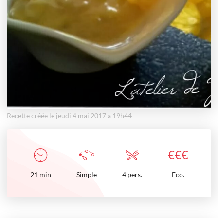
Recette créée le jeudi 4 mai 2017 à 19h44
€
€
€
21
min
Simple
4 pers.
Eco.