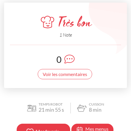
Très bon
1 Note
0
Voir les commentaires
TEMPS ROBOT
CUISSON
21
min
55
s
8
min
Mes menus