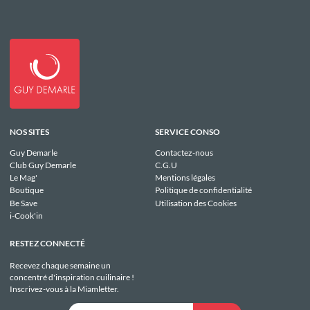
NOS SITES
SERVICE CONSO
Guy Demarle
Contactez-nous
Club Guy Demarle
C.G.U
Le Mag'
Mentions légales
Boutique
Politique de confidentialité
Be Save
Utilisation des Cookies
i-Cook'in
RESTEZ CONNECTÉ
Recevez chaque semaine un
concentré d'inspiration cuilinaire !
Inscrivez-vous à la Miamletter.