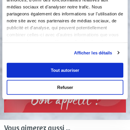
morceaux puis ajouter dans le bol.
médias sociaux et d'analyser notre trafic. Nous
L'étape est programmée 40 secondes
partageons également des informations sur l'utilisation de
80° vitesse 2. La sauce est prête à être
notre site avec nos partenaires de médias sociaux, de
déguster avec du poisson, des
coquilles St Jacques ou fruits de mer.
publicité et d'analyse, qui peuvent potentiellement
Bon appétit.
combiner celles-ci avec d'autres informations que vous
leur avez fournies ou qu'ils ont collectées lors de votre
Accessoire(s) :
utilisation de leurs services.
Afficher les détails
80 °C
40
s
Tout autoriser
2
Refuser
Bon appétit !
Vous aimerez aussi ...