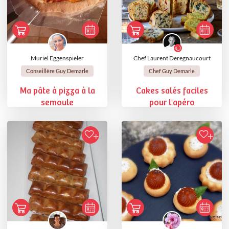
Muriel Eggenspieler
Chef Laurent Deregnaucourt
Conseillère Guy Demarle
Chef Guy Demarle
Ma pâte à pizza à la
Cakes salés faciles
semoule
pour l'apéro