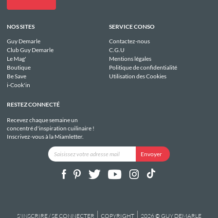
NOS SITES
SERVICE CONSO
Guy Demarle
Contactez-nous
Club Guy Demarle
C.G.U
Le Mag'
Mentions légales
Boutique
Politique de confidentialité
Be Save
Utilisation des Cookies
i-Cook'in
RESTEZ CONNECTÉ
Recevez chaque semaine un
concentré d'inspiration cuilinaire !
Inscrivez-vous à la Miamletter.
S'INSCRIRE / SE CONNECTER
COPYRIGHT
2026 © GUY DEMARLE