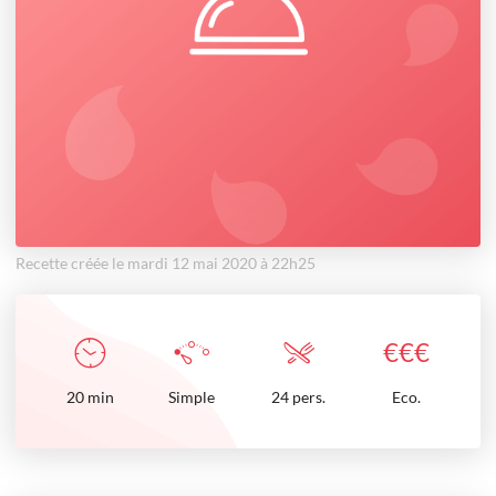
Recette créée le mardi 12 mai 2020 à 22h25
€
€
€
20
min
Simple
24 pers.
Eco.