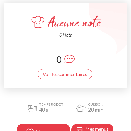
Aucune note
0 Note
0
Voir les commentaires
TEMPS ROBOT
CUISSON
40
s
20
min
Mes menus