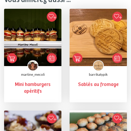
martine_mecoli
barrikatypik
Mini hamburgers
Sablés au fromage
apéritifs