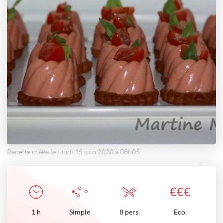
Recette créée le lundi 15 juin 2020 à 08h05
€
€
€
1
h
Simple
8 pers.
Eco.