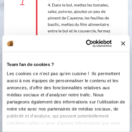
1
4. Dans le bol, mettez les tomates,
salez, poivrez, ajoutez un peu de
piment de Cayenne, les feuilles de
basilic, mettez du film alimentaire
entre le bol et le couvercle, fermez
avec le couvercle et mixez 2 mn,
vitesse 10.
10
2
min
Team fan de cookies ?
2
Les cookies ce n'est pas qu'en cuisine ! Ils permettent
Transvasez le mélange mixé dans un
aussi à nos équipes de personnaliser le contenu et les
pichet puis remettez 100 g de celui-ci
annonces, d'offrir des fonctionnalités relatives aux
dans le bol ainsi que l'agar-agar. Puis
médias sociaux et d'analyser notre trafic. Nous
clipsez le fouet sur les lames. Mettez
le verre doseur et portez à ébullition
partageons également des informations sur l'utilisation de
4 mn, 120 °C, vitesse 3.
notre site avec nos partenaires de médias sociaux, de
publicité et d'analyse, qui peuvent potentiellement
Accessoire(s) :
combiner celles-ci avec d'autres informations que vous
leur avez fournies ou qu'ils ont collectées lors de votre