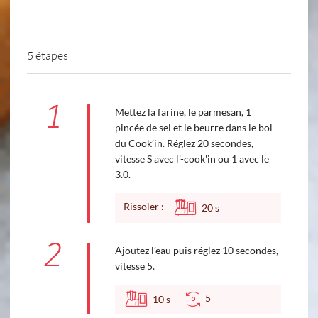
5 étapes
1
Mettez la farine, le parmesan, 1
pincée de sel et le beurre dans le bol
du Cook’in. Réglez 20 secondes,
vitesse S avec l'-cook'in ou 1 avec le
3.0.
Rissoler :
20
s
2
Ajoutez l’eau puis réglez 10 secondes,
vitesse 5.
5
10
s