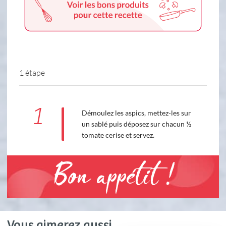
1 étape
1
Démoulez les aspics, mettez-les sur
un sablé puis déposez sur chacun ½
tomate cerise et servez.
Bon appétit !
Vous aimerez aussi ...