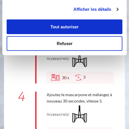
utilisation de leurs services.
120 °C
4
min
Afficher les détails
3
Tout autoriser
3
A la sonnerie, ajoutez le reste de la
purée de tomates et mélangez 30
Refuser
secondes, vitesse 3.
Accessoire(s) :
3
30
s
4
Ajoutez le mascarpone et mélangez à
nouveau 30 secondes, vitesse 5.
Accessoire(s) :