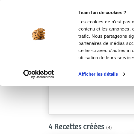
Le Club
i-Cook'in
Be Save
Boutique
Accueil
nathaliep_140b
Team fan de cookies ?
Les cookies ce n'est pas q
contenu et les annonces, d'
trafic. Nous partageons éga
partenaires de médias soci
celles-ci avec d'autres inf
utilisation de leurs service
Afficher les détails
4 Recettes créées
(4)