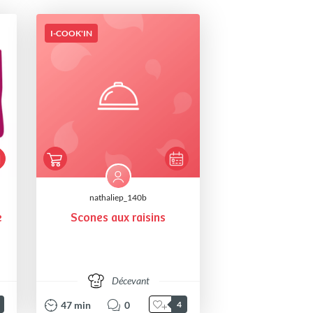
I-COOK'IN
nathaliep_140b
e
Scones aux raisins
Décevant
47
min
0
4