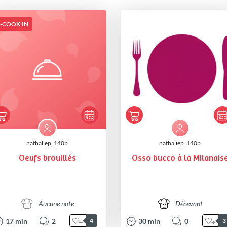
I-COOK'IN
nathaliep_140b
nathaliep_140b
Oeufs brouillés
Osso bucco à la Milanais
Aucune note
Décevant
17
min
2
30
min
0
4
3