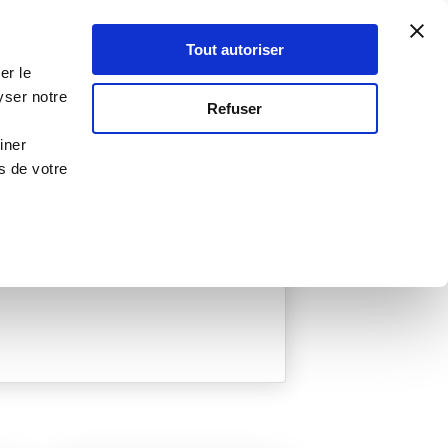
Atelier Culinaire
Le métier
Guy Demarle
Tout autoriser
Se connecter
S'inscrire
er le
yser notre
Refuser
iner
s de votre
éées
0 Menu créé