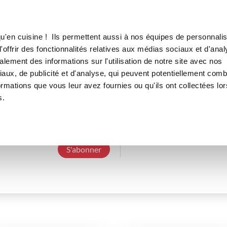
Canofea
Borealia
LE MAG
LA BOUTIQUE
RECETTES
u'en cuisine ! Ils permettent aussi à nos équipes de personnalis
offrir des fonctionnalités relatives aux médias sociaux et d'anal
lement des informations sur l'utilisation de notre site avec nos
aux, de publicité et d'analyse, qui peuvent potentiellement comb
nathaliep_140b
ormations que vous leur avez fournies ou qu'ils ont collectées lor
s.
3 Abonnements
0 Abonné
4 Recettes cr
S'abonner