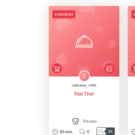
I-COOK'IN
nathaliep_140b
Pad Thai
Très bon
20
min
0
33