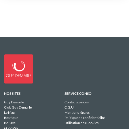
NOS SITES
SERVICE CONSO
Guy Demarle
Contactez-nous
Club Guy Demarle
C.G.U
Le Mag'
Mentions légales
Boutique
Politique de confidentialité
Be Save
Utilisation des Cookies
i-Cook'in