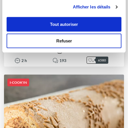
utilisation de leurs services.
Afficher les détails
Karinne PEPION
Tout autoriser
Conseillère Guy Demarle
Ma Brioche
Refuser
Bon
2
h
193
6580
I-COOK'IN