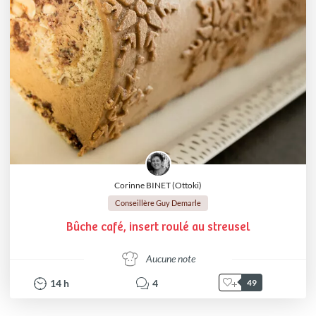
Corinne BINET (Ottoki)
Conseillère Guy Demarle
Bûche café, insert roulé au streusel
Aucune note
14
h
4
49