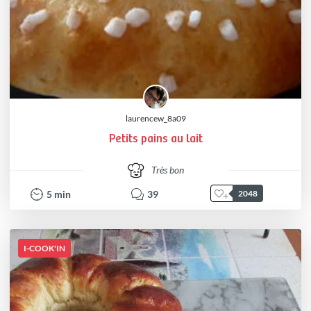
laurencew_8a09
Petits pains au lait
Très bon
5
min
39
2048
I-COOK'IN