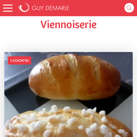
Accueil
katiag_d0a6
Listes de favoris
Viennoiserie
Viennoiserie
I-COOK'IN