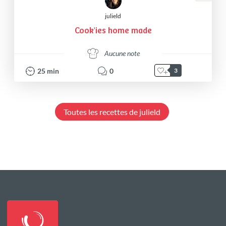
julield
Cook'ies home made
Aucune note
25
min
0
3
Toutes les recettes de julield