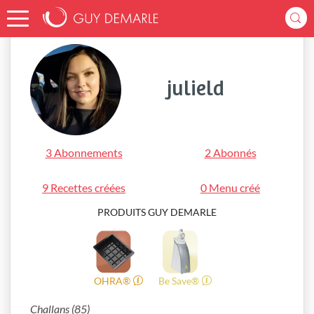
Accueil
julield
julield
3 Abonnements
2 Abonnés
9 Recettes créées
0 Menu créé
PRODUITS GUY DEMARLE
OHRA®
Be Save®
Challans (85)