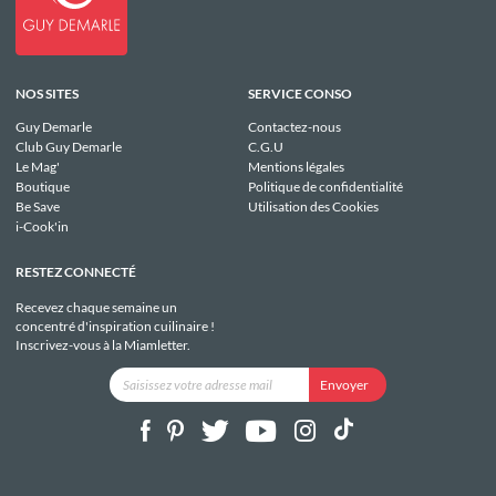
NOS SITES
SERVICE CONSO
Guy Demarle
Contactez-nous
Club Guy Demarle
C.G.U
Le Mag'
Mentions légales
Boutique
Politique de confidentialité
Be Save
Utilisation des Cookies
i-Cook'in
RESTEZ CONNECTÉ
Recevez chaque semaine un
concentré d'inspiration cuilinaire !
Inscrivez-vous à la Miamletter.