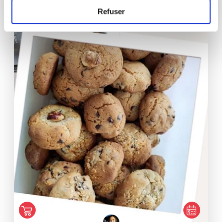
20
min
1
6
Refuser