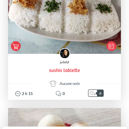
julield
sushis tablette
Aucune note
2
h
15
0
6