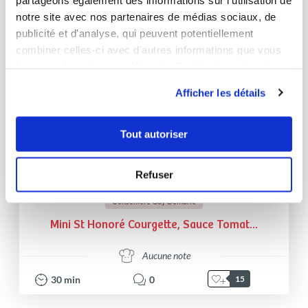
notre site avec nos partenaires de médias sociaux, de
publicité et d'analyse, qui peuvent potentiellement
combiner celles-ci avec d'autres informations que vous
leur avez fournies ou qu'ils ont collectées lors de votre
utilisation de leurs services.
Afficher les détails
Tout autoriser
Refuser
Audrey Petit
Conseillère Guy Demarle
Mini St Honoré Courgette, Sauce Tomat...
Aucune note
30
min
0
15