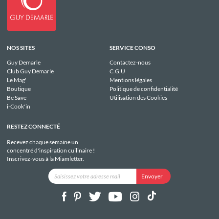
NOS SITES
SERVICE CONSO
Guy Demarle
Contactez-nous
Club Guy Demarle
C.G.U
Le Mag'
Mentions légales
Boutique
Politique de confidentialité
Be Save
Utilisation des Cookies
i-Cook'in
RESTEZ CONNECTÉ
Recevez chaque semaine un
concentré d'inspiration cuilinaire !
Inscrivez-vous à la Miamletter.