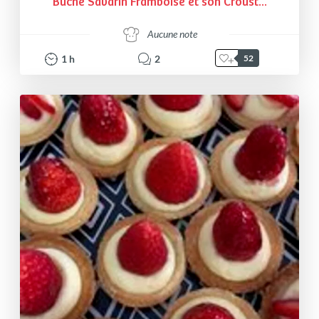
Bûche Savarin Framboise et son Croust...
Aucune note
1
h
2
52