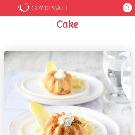
Accueil
annep
Listes de favoris
Cake
Cake