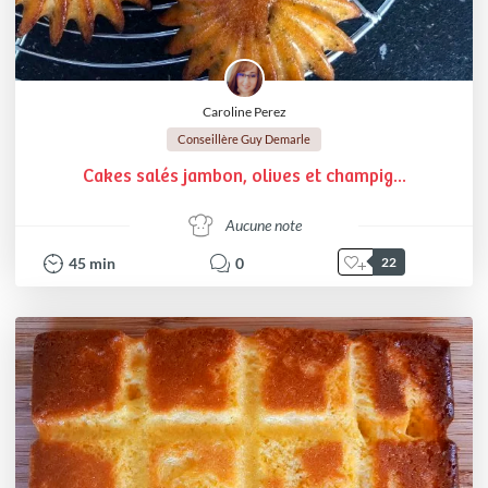
Caroline Perez
Conseillère Guy Demarle
Cakes salés jambon, olives et champig...
Aucune note
45
min
0
22