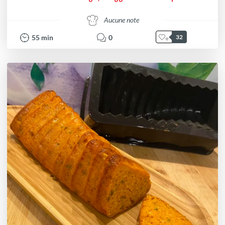
Aucune note
55
min
0
32