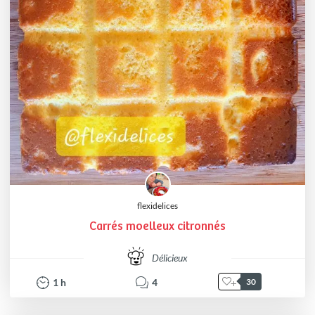
flexidelices
Carrés moelleux citronnés
Délicieux
1
h
4
30