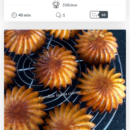
Délicieux
40
min
1
66