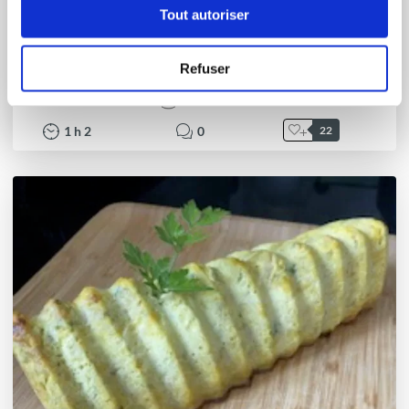
Nathalie Deporte
Tout autoriser
Conseillère Guy Demarle
Cake à l'orange recette de Pierre Hermé
Refuser
Aucune note
1
h
2
0
22