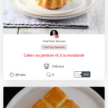
Chef Ulric Durnez
Chef Guy Demarle
Cakes au jambon et à la moutarde
Délicieux
20
min
2
153