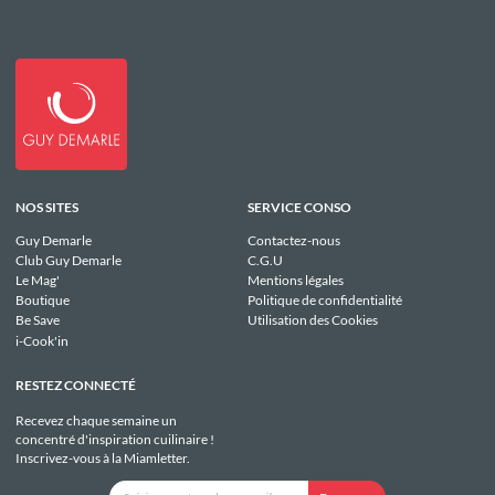
NOS SITES
SERVICE CONSO
Guy Demarle
Contactez-nous
Club Guy Demarle
C.G.U
Le Mag'
Mentions légales
Boutique
Politique de confidentialité
Be Save
Utilisation des Cookies
i-Cook'in
RESTEZ CONNECTÉ
Recevez chaque semaine un
concentré d'inspiration cuilinaire !
Inscrivez-vous à la Miamletter.