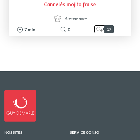
Cannelés mojito fraise
Aucune note
7
min
0
17
NOS SITES
SERVICE CONSO