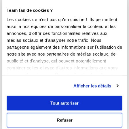
Team fan de cookies ?
Les cookies ce n'est pas qu'en cuisine ! Ils permettent
aussi à nos équipes de personnaliser le contenu et les
annonces, d'offrir des fonctionnalités relatives aux
médias sociaux et d'analyser notre trafic. Nous
partageons également des informations sur l'utilisation de
notre site avec nos partenaires de médias sociaux, de
publicité et d'analyse, qui peuvent potentiellement
combiner celles-ci avec d'autres informations que vous
leur avez fournies ou qu'ils ont collectées lors de votre
utilisation de leurs services.
Afficher les détails
anne_meyer
Mini cannelés Mojito Fraise
Tout autoriser
Délicieux
6
min
0
12
Refuser