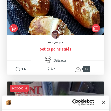
anne_meyer
petits pains salés
Délicieux
1
h
1
16
I-COOK'IN