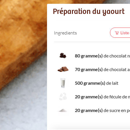
Préparation du yaourt
Ingredients
Liste
80 gramme(s)
de chocolat n
70 gramme(s)
de chocolat au
500 gramme(s)
de lait
20 gramme(s)
de fécule de 
20 gramme(s)
de sucre en 