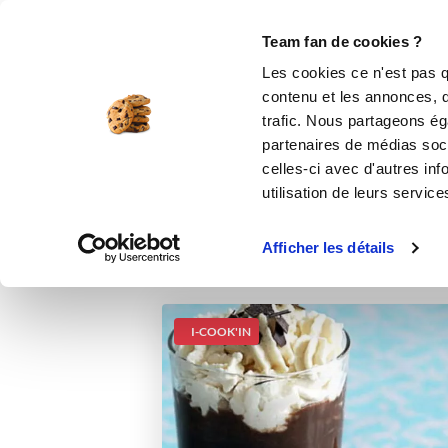
Le Club
i-Cook'in
Be Save
Boutique
Accueil
Recettes
Yaourt Chocolat lié
Team fan de cookies ?
Les cookies ce n'est pas q
contenu et les annonces, d'
trafic. Nous partageons éga
partenaires de médias soci
celles-ci avec d'autres inf
utilisation de leurs service
Afficher les détails
I-COOK'IN