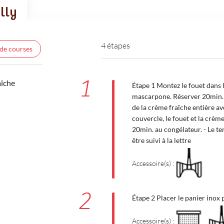
illy
4 étapes
 de courses
1
aîche
Étape 1 Montez le fouet dans l
mascarpone. Réserver 20min.
de la crème fraîche entière a
couvercle, le fouet et la crè
20min. au congélateur. - Le t
être suivi à la lettre
Accessoire(s) :
2
Étape 2 Placer le panier inox 
Accessoire(s) :