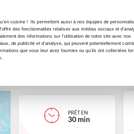
Canofea
Borealia
geois
LE MAG
LA BOUTIQUE
RECETTES
u'en cuisine ! Ils permettent aussi à nos équipes de personnalis
Yaourt Chocolat liégeois
offrir des fonctionnalités relatives aux médias sociaux et d'anal
lement des informations sur l'utilisation de notre site avec nos
desserts
Chocolat addict
aux, de publicité et d'analyse, qui peuvent potentiellement comb
ormations que vous leur avez fournies ou qu'ils ont collectées lor
s.
meloliva_22d7
PRÊT EN
30
min