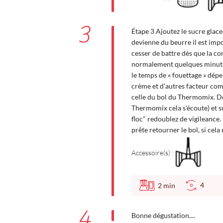
3
Étape 3 Ajoutez le sucre glac
devienne du beurre il est impor
cesser de battre dès que la con
normalement quelques minute
le temps de « fouettage » dép
crème et d’autres facteur com
celle du bol du Thermomix. Do
Thermomix cela s'écoute) et sur
floc" redoublez de vigileance.
prête retourner le bol, si cela
Accessoire(s) :
4
2
min
4
Bonne dégustation....