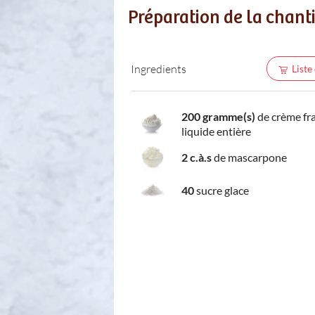
Préparation de la chant
Ingredients
Liste
200 gramme(s)
de crème fr
liquide entière
2 c.à.s
de mascarpone
40
sucre glace