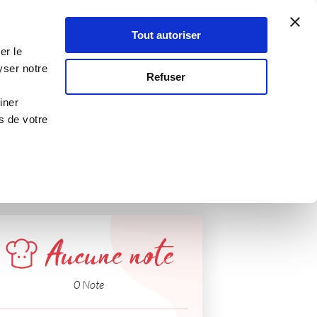
Atelier Culinaire
Le métier
Guy Demarle
Tout autoriser
Se connecter
S'inscrire
er le
yser notre
Refuser
iner
s de votre
Aucune note
0 Note