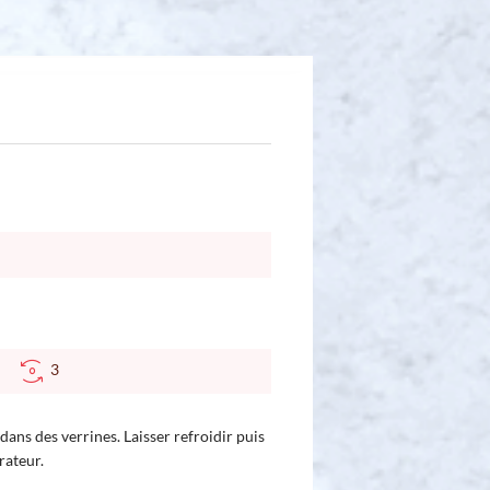
°C
3
dans des verrines. Laisser refroidir puis
rateur.