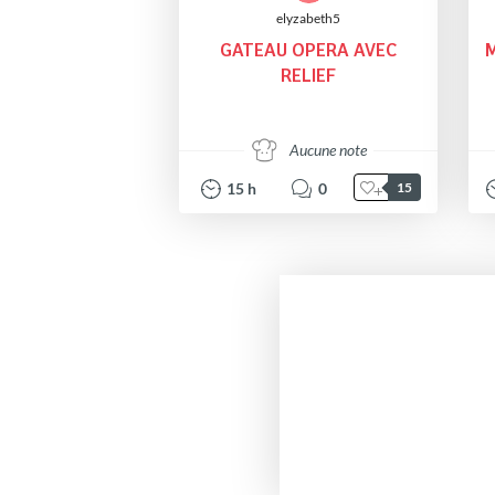
elyzabeth5
GATEAU OPERA AVEC
M
RELIEF
Aucune note
15
h
0
15