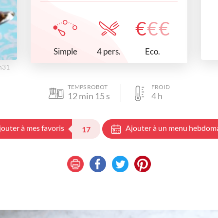
€
€
€
Simple
Eco.
4 pers.
7h31
TEMPS ROBOT
FROID
12
min
15
s
4
h
jouter à mes favoris
Ajouter à un menu hebdom
17