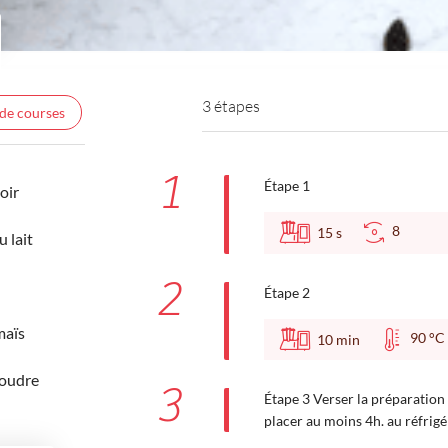
3 étapes
 de courses
1
Étape 1
oir
8
15
s
 lait
2
Étape 2
maïs
90 
10
min
poudre
3
Étape 3 Verser la préparation 
placer au moins 4h. au réfrigé