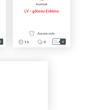
lousnyak
LV - gâteau Eskimo
Aucune note
1
h
0
5
0