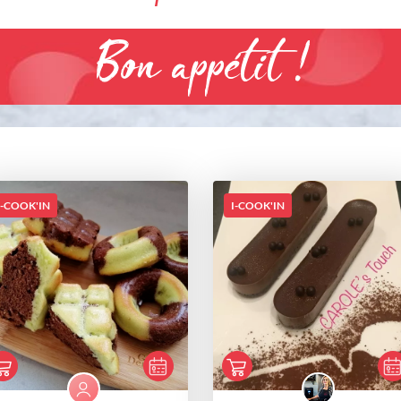
Bon appétit !
I-COOK'IN
I-COOK'IN