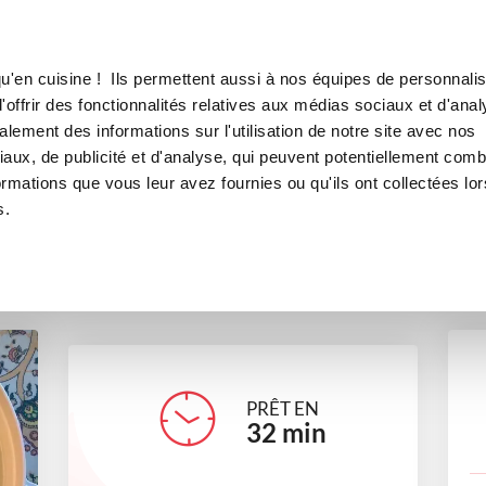
Canofea
Borealia
panais-poires
LE MAG
LA BOUTIQUE
RECETTES
u'en cuisine ! Ils permettent aussi à nos équipes de personnalis
elouté sucré-salé panais-poir
offrir des fonctionnalités relatives aux médias sociaux et d'anal
lement des informations sur l'utilisation de notre site avec nos
soupes et crèmes
aux, de publicité et d'analyse, qui peuvent potentiellement comb
ormations que vous leur avez fournies ou qu'ils ont collectées lor
s.
francoisep_33bb
PRÊT EN
32
min