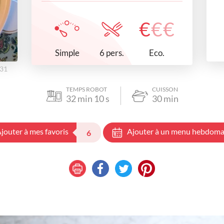
€
€
€
Simple
Eco.
6 pers.
h31
TEMPS ROBOT
CUISSON
32
min
10
s
30
min
jouter à mes favoris
Ajouter à un menu hebdoma
6