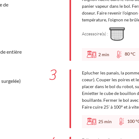
e de
panier vapeur dans le bol. Fe
doseur. Faire revenir l'oignon d
température, l'oignon ne brûle 
Accessoire(s) :
ide entière
80 °
2
min
3
Eplucher les panais, la pomme d
coeur). Couper les poires et l
u surgelée)
placer dans le bol du robot, su
Emietter le cube de bouillon de
bouillante. Fermer le bol ave
Faire cuire 25' à 100° et à vite
100
25
min