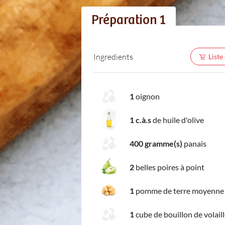
Préparation 1
Ingredients
Liste
1
oignon
1 c.à.s
de huile d'olive
400 gramme(s)
panais
2
belles poires à point
1
pomme de terre moyenne
1
cube de bouillon de volail