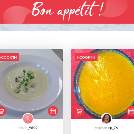
Bon appétit !
I-COOK'IN
I-COOK'IN
pauln_9d99
stephaniep_76