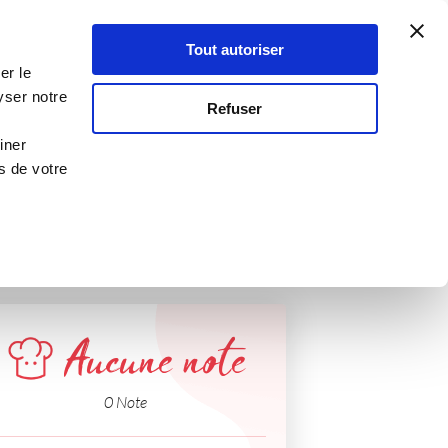
Atelier Culinaire
Le métier
Guy Demarle
Tout autoriser
Se connecter
S'inscrire
er le
es
yser notre
Refuser
iner
s de votre
Aucune note
0 Note