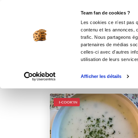
Le Club
i-Cook'in
Be Save
Boutique
Accueil
Recettes
Velouté sucré-salé 
Team fan de cookies ?
Les cookies ce n'est pas q
V
contenu et les annonces, d'
trafic. Nous partageons éga
partenaires de médias soci
celles-ci avec d'autres inf
utilisation de leurs service
Afficher les détails
I-COOK'IN