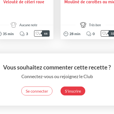
Velouté de céleri rave
Mouliné de carottes au mi
Aucune note
Très bon
35
min
3
28
min
0
66
3
Vous souhaitez commenter cette recette ?
Connectez-vous ou rejoignez le Club
Se connecter
S'inscrire