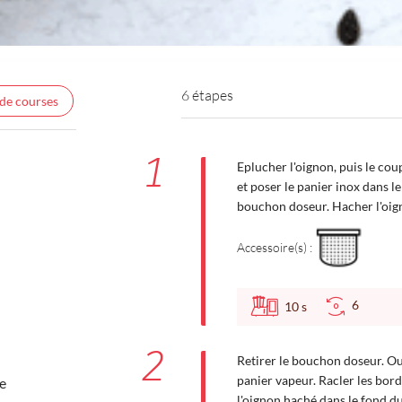
6 étapes
 de courses
1
Eplucher l'oignon, puis le cou
et poser le panier inox dans l
bouchon doseur. Hacher l'oigno
Accessoire(s) :
6
10
s
2
Retirer le bouchon doseur. Ouv
panier vapeur. Racler les bord
le
l'oignon haché dans le fond du 