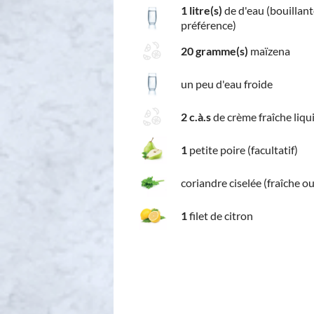
1 litre(s)
de d'eau (bouillant
préférence)
20 gramme(s)
maïzena
un peu d'eau froide
2 c.à.s
de crème fraîche liqu
1
petite poire (facultatif)
coriandre ciselée (fraîche o
1
filet de citron