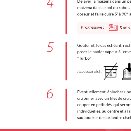
4
Délayer la maïzena dans un peu
maïzena dans le bol du robot.
doseur et faire cuire 5' à 90°, 
Progressive :
5
min
5
Goûter et, le cas échéant, rec
poser le panier vapeur à l'env
"Turbo"
Accessoire(s) :
6
Eventuellement, éplucher une p
citronner avec un filet de citro
couper en petit dés, qui seront
individuelles, au centre et à l
saupoudrer de coriandre cisel