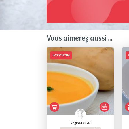
Vous aimerez aussi ...
I-COOK'IN
Régina Le Gal