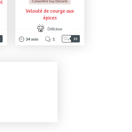
Conseillère Guy Demarle
el
Velouté de courge aux
épices
Délicieux
34
min
1
2
35