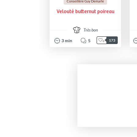
Conseillère Guy Demarle
Velouté butternut poireau
Très bon
3
min
5
173