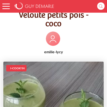
Accueil
Recettes
Velouté petits pois - coco
Velouté petits pois -
coco
emilie-lycy
I-COOK'IN