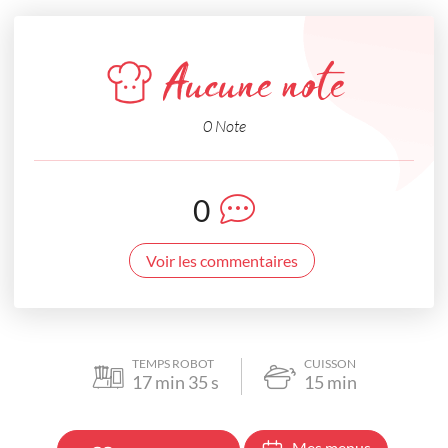
Aucune note
0 Note
0
Voir les commentaires
TEMPS ROBOT
CUISSON
17
min
35
s
15
min
Mes menus