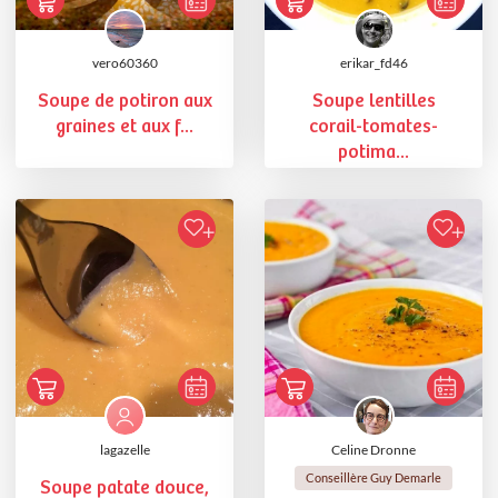
vero60360
erikar_fd46
Soupe de potiron aux
Soupe lentilles
graines et aux f...
corail-tomates-
potima...
lagazelle
Celine Dronne
Conseillère Guy Demarle
Soupe patate douce,