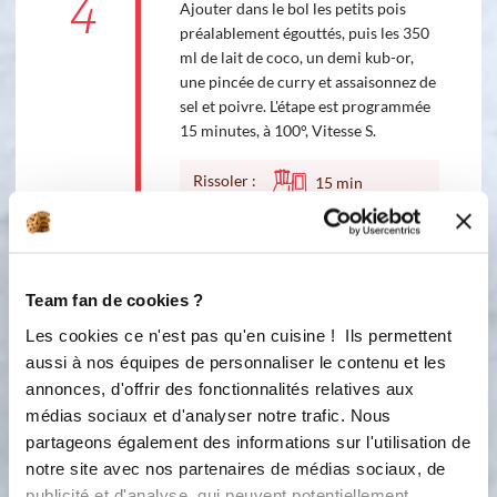
4
Ajouter dans le bol les petits pois
préalablement égouttés, puis les 350
ml de lait de coco, un demi kub-or,
une pincée de curry et assaisonnez de
sel et poivre. L'étape est programmée
15 minutes, à 100°, Vitesse S.
Rissoler :
15
min
100 °C
5
A la fin de la cuisson, ajouter 200 ml
Team fan de cookies ?
d'eau. Puis retirer le couvercle et
poser votre panier inox à l'envers à la
Les cookies ce n'est pas qu'en cuisine ! Ils permettent
place. Pour obtenir un velouté bien
aussi à nos équipes de personnaliser le contenu et les
lisse, miser 1 minute 30 - Vitesse 5
annonces, d'offrir des fonctionnalités relatives aux
Turbo. A consommer sans
médias sociaux et d'analyser notre trafic. Nous
modération, chaud ou froid selon
partageons également des informations sur l'utilisation de
l'envie! Bonne dégustation !
notre site avec nos partenaires de médias sociaux, de
publicité et d'analyse, qui peuvent potentiellement
Accessoire(s) :