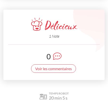
Délicieux
1 Note
0
Voir les commentaires
TEMPS ROBOT
20
min
5
s