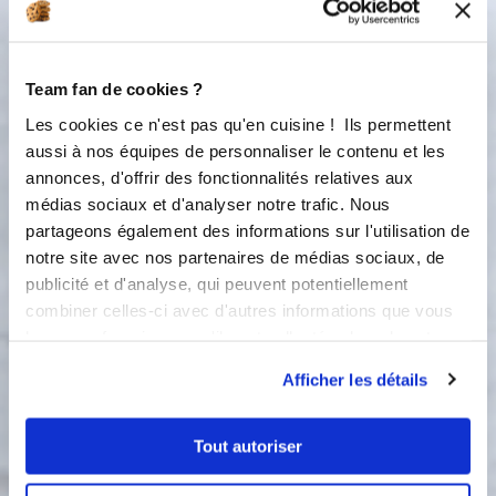
5
Raclez les bords du bol afin de
ramener les légumes émincés dans le
fond. Poursuivez la cuisson 5 mn, 110
Team fan de cookies ?
°C, vitesse 3.
Les cookies ce n'est pas qu'en cuisine ! Ils permettent
aussi à nos équipes de personnaliser le contenu et les
110 °C
5
min
annonces, d'offrir des fonctionnalités relatives aux
3
médias sociaux et d'analyser notre trafic. Nous
partageons également des informations sur l'utilisation de
6
Ajoutez enfin les épinards surgelés et
notre site avec nos partenaires de médias sociaux, de
décongelés au préalable, les pois
publicité et d'analyse, qui peuvent potentiellement
chiches égouttés, le fond de légumes,
combiner celles-ci avec d'autres informations que vous
l'eau, les gousses d'ail coupées en
leur avez fournies ou qu'ils ont collectées lors de votre
deux. Salez, poivrez et ajoutez un peu
utilisation de leurs services.
de cumin. Faites cuire 10 mn, 100 °C,
Afficher les détails
vitesse 3.
Tout autoriser
100 °C
10
min
3