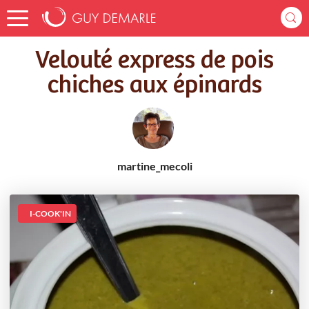
Accueil
Recettes
Velouté express de pois chiches aux épinards
Velouté express de pois
chiches aux épinards
martine_mecoli
I-COOK'IN