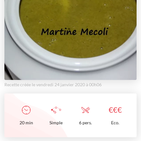
Recette créée le vendredi 24 janvier 2020 à 00h06
€
€
€
20
min
Simple
6 pers.
Eco.