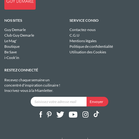
NOS SITES
SERVICE CONSO
Guy Demarle
Contactez-nous
Club Guy Demarle
C.G.U
Le Mag'
Mentions légales
Boutique
Politique de confidentialité
Be Save
Utilisation des Cookies
i-Cook'in
RESTEZ CONNECTÉ
Recevez chaque semaine un
concentré d'inspiration cuilinaire !
Inscrivez-vous à la Miamletter.