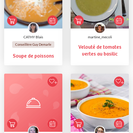
CATHY Blais
martine_mecoli
Conseillère Guy Demarle
Velouté de tomates
vertes au basilic
Soupe de poissons