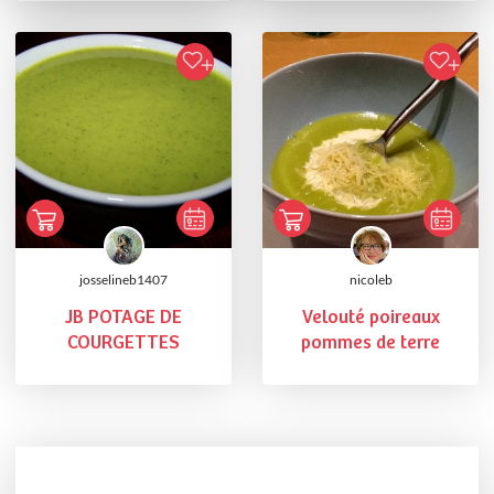
josselineb1407
nicoleb
JB POTAGE DE
Velouté poireaux
COURGETTES
pommes de terre