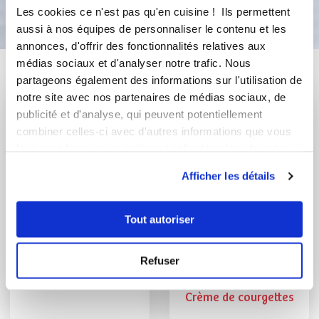
Bon appétit !
Les cookies ce n'est pas qu'en cuisine ! Ils permettent
aussi à nos équipes de personnaliser le contenu et les
annonces, d'offrir des fonctionnalités relatives aux
médias sociaux et d'analyser notre trafic. Nous
Vous aimerez aussi ...
partageons également des informations sur l'utilisation de
notre site avec nos partenaires de médias sociaux, de
publicité et d'analyse, qui peuvent potentiellement
combiner celles-ci avec d'autres informations que vous
leur avez fournies ou qu'ils ont collectées lors de votre
utilisation de leurs services.
Afficher les détails
Tout autoriser
lydiedu86
Agnes Herter
Refuser
Conseillère Guy Demarle
Crème de Courgettes
Crème de courgettes