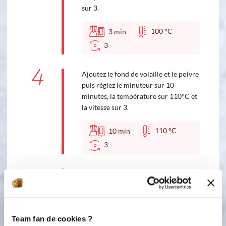
sur 3.
100 °C
3
min
3
4
Ajoutez le fond de volaille et le poivre
puis réglez le minuteur sur 10
minutes, la température sur 110°C et
la vitesse sur 3.
110 °C
10
min
3
5
Ajoutez la crème liquide et lancer 5
TURBO
Team fan de cookies ?