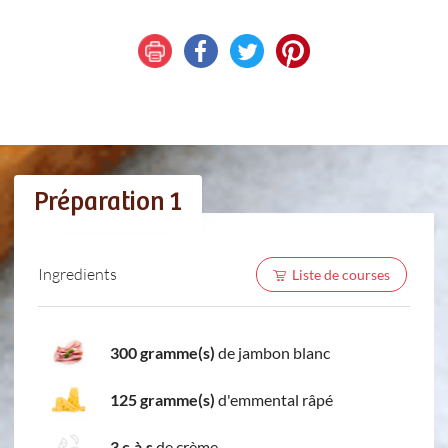
Préparation 1
Ingredients
Liste de courses
300 gramme(s)
de jambon blanc
125 gramme(s)
d'emmental râpé
3 c.à.s
de crème