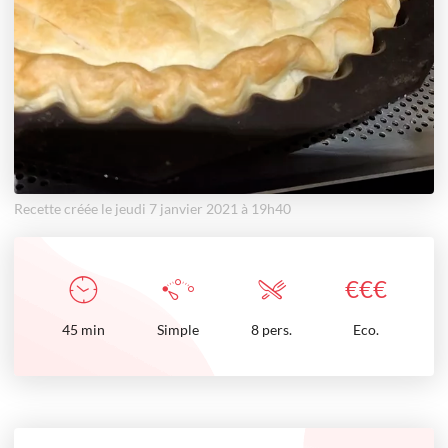
Recette créée le jeudi 7 janvier 2021 à 19h40
€
€
€
45
min
Simple
8 pers.
Eco.