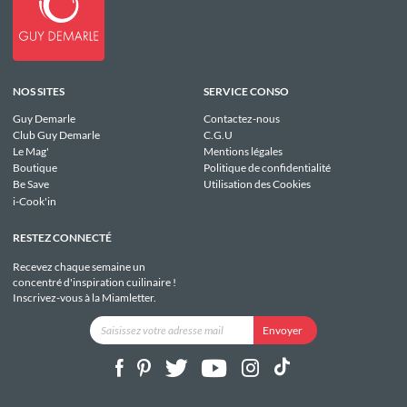
NOS SITES
SERVICE CONSO
Guy Demarle
Contactez-nous
Club Guy Demarle
C.G.U
Le Mag'
Mentions légales
Boutique
Politique de confidentialité
Be Save
Utilisation des Cookies
i-Cook'in
RESTEZ CONNECTÉ
Recevez chaque semaine un
concentré d'inspiration cuilinaire !
Inscrivez-vous à la Miamletter.