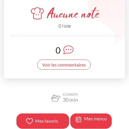
Aucune note
0 Note
0
Voir les commentaires
CUISSON
30
min
Mes menus
Mes favoris