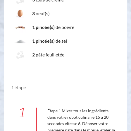
3
oeuf(s)
1 pincée(s)
de poivre
1 pincée(s)
de sel
2
pâte feuilletée
1 étape
1
Étape 1 Mixer tous les ingrédients
dans votre robot culinaire 15 à 20
secondes vitesse 6. Déposer votre
première pâte dans le moule, étaler la