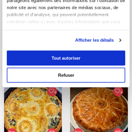
partageons également des informations sur l'utilisation de
notre site avec nos partenaires de médias sociaux, de
publicité et d'analyse, qui peuvent potentiellement
combiner celles-ci avec d'autres informations que vous
leur avez fournies ou qu'ils ont collectées lors de votre
utilisation de leurs services.
Afficher les détails
elodie63
vanessa VAUTHEY
Conseillère Guy Demarle
Tarte
Tout autoriser
boudin/champignons
Tartelettes de saison
à la courge
Refuser