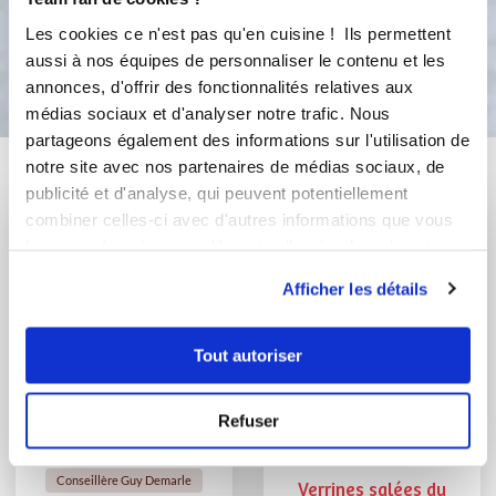
Les cookies ce n'est pas qu'en cuisine ! Ils permettent
Bon appétit !
aussi à nos équipes de personnaliser le contenu et les
annonces, d'offrir des fonctionnalités relatives aux
médias sociaux et d'analyser notre trafic. Nous
partageons également des informations sur l'utilisation de
Vous aimerez aussi ...
notre site avec nos partenaires de médias sociaux, de
publicité et d'analyse, qui peuvent potentiellement
combiner celles-ci avec d'autres informations que vous
leur avez fournies ou qu'ils ont collectées lors de votre
utilisation de leurs services.
Afficher les détails
Tout autoriser
Refuser
Emmanuelle Barrois
danyd_6def
Conseillère Guy Demarle
Verrines salées du