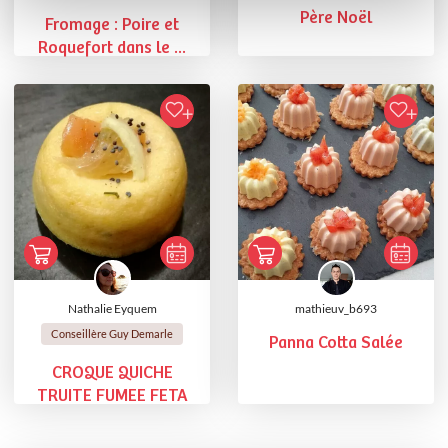
Père Noël
Fromage : Poire et
Roquefort dans le ...
Nathalie Eyquem
mathieuv_b693
Conseillère Guy Demarle
Panna Cotta Salée
CROQUE QUICHE
TRUITE FUMEE FETA