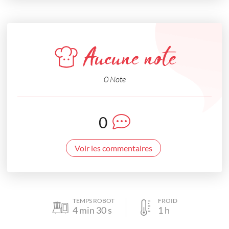
Aucune note
0 Note
0
Voir les commentaires
TEMPS ROBOT
FROID
4
min
30
s
1
h