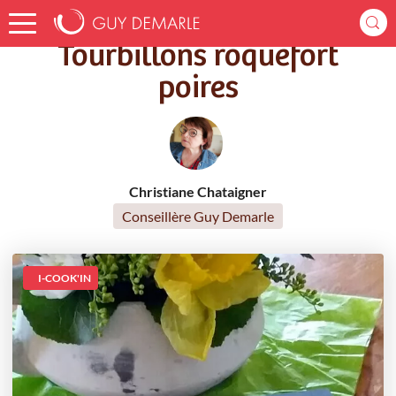
Accueil
Recettes
Tourbillons roquefort poires
Tourbillons roquefort
poires
Christiane Chataigner
Conseillère Guy Demarle
I-COOK'IN