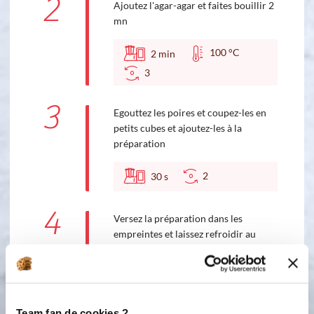
2
Ajoutez l'agar-agar et faites bouillir 2
mn
100 °C
2
min
3
3
Egouttez les poires et coupez-les en
petits cubes et ajoutez-les à la
préparation
2
30
s
4
Versez la préparation dans les
empreintes et laissez refroidir au
moins 1 h au frigo avant de démouler.
Présentez les tourbillons sur une
petite tranche de pain d'épices cuits
dans les empreintes 5 cakes longs.
Team fan de cookies ?