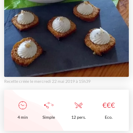
Recette créée le mercredi 22 mai 2019 à 15h39
€
€
€
4
min
Simple
12 pers.
Eco.