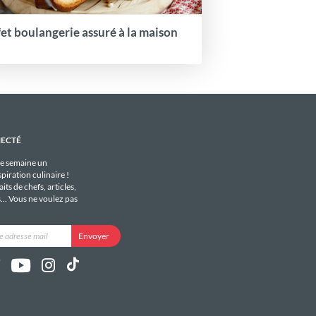
fet boulangerie assuré à la maison
NECTÉ
e semaine un
piration culinaire !
its de chefs, articles,
s... Vous ne voulez pas