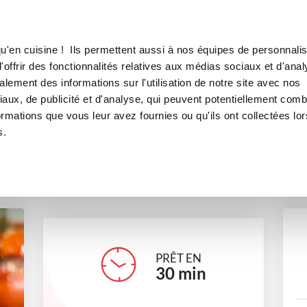
Canofea
Borealia
 ma grand-mère
LE MAG
LA BOUTIQUE
RECETTES
u'en cuisine ! Ils permettent aussi à nos équipes de personnalis
mates farcies de ma grand-m
offrir des fonctionnalités relatives aux médias sociaux et d'anal
lement des informations sur l'utilisation de notre site avec nos
plats
aux, de publicité et d'analyse, qui peuvent potentiellement comb
ormations que vous leur avez fournies ou qu'ils ont collectées lor
s.
juliec_8ffe
PRÊT EN
30
min