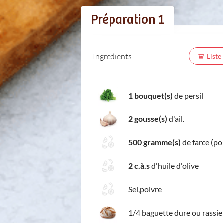
Préparation 1
Ingredients
Liste
1 bouquet(s)
de persil
2 gousse(s)
d'ail.
500 gramme(s)
de farce (po
2 c.à.s
d'huile d'olive
Sel,poivre
1/4 baguette dure ou rassie