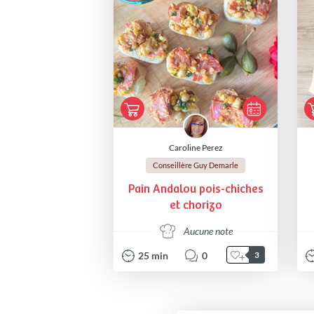
Caroline Perez
Conseillère Guy Demarle
Pain Andalou pois-chiches
et chorizo
Aucune note
25
min
0
3