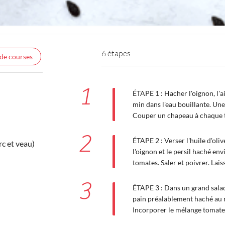
6 étapes
 de courses
1
ÉTAPE 1 : Hacher l'oignon, l'ai
min dans l'eau bouillante. Une 
Couper un chapeau à chaque t
2
ÉTAPE 2 : Verser l'huile d'oliv
rc et veau)
l'oignon et le persil haché env
tomates. Saler et poivrer. Lai
3
ÉTAPE 3 : Dans un grand salad
pain préalablement haché au r
Incorporer le mélange tomate, 