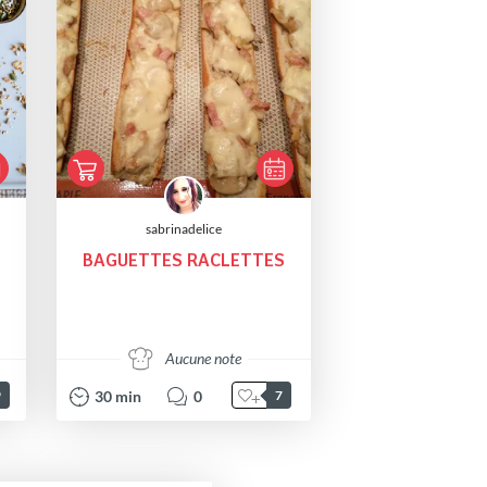
sabrinadelice
BAGUETTES RACLETTES
Aucune note
30
min
0
9
7