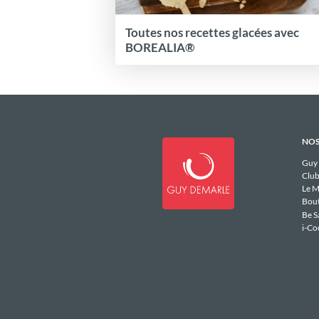
Toutes nos recettes glacées avec
BOREALIA®
NOS
Guy
Club
Le M
Bou
Be S
i-Co