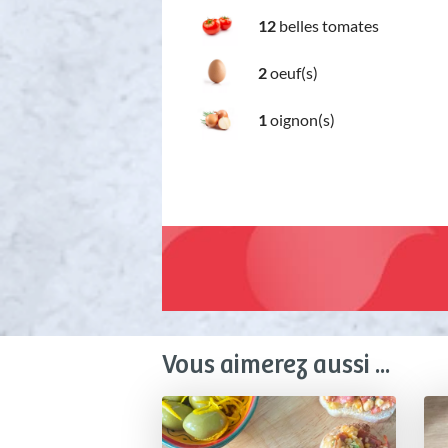
12
belles tomates
2
oeuf(s)
1
oignon(s)
Vous aimerez aussi ...