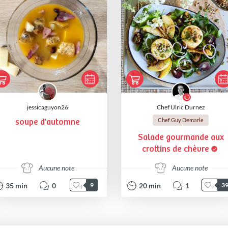
jessicaguyon26
Chef Ulric Durnez
Chef Guy Demarle
soupe d'automne
Salade gourmande aux
crottins de chèvre
Aucune note
Aucune note
35
min
0
20
min
1
9
3