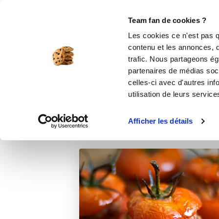
Le Club
i-Cook'in
Be Save
Boutique
Accueil
Recettes
Tomates farcies de
Team fan de cookies ?
Les cookies ce n'est pas q
To
contenu et les annonces, d'
trafic. Nous partageons éga
partenaires de médias soci
celles-ci avec d'autres inf
utilisation de leurs service
Afficher les détails