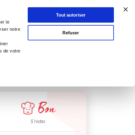
Atelier Culinaire
Le métier
Guy Demarle
Tout autoriser
Se connecter
S'inscrire
er le
ère
yser notre
Refuser
iner
s de votre
Bon
5 Notes