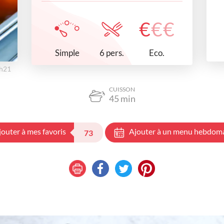
€
€
€
Simple
Eco.
6 pers.
0h21
CUISSON
45
min
jouter à mes favoris
Ajouter à un menu hebdom
73