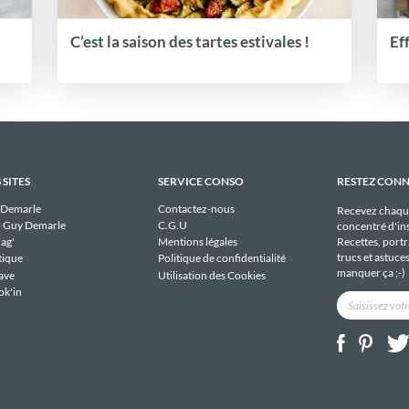
C’est la saison des tartes estivales !
Ef
 SITES
SERVICE CONSO
RESTEZ CON
 Demarle
Contactez-nous
Recevez chaqu
 Guy Demarle
C.G.U
concentré d'ins
Recettes, portra
ag'
Mentions légales
trucs et astuce
tique
Politique de confidentialité
manquer ça ;-)
ave
Utilisation des Cookies
ok'in